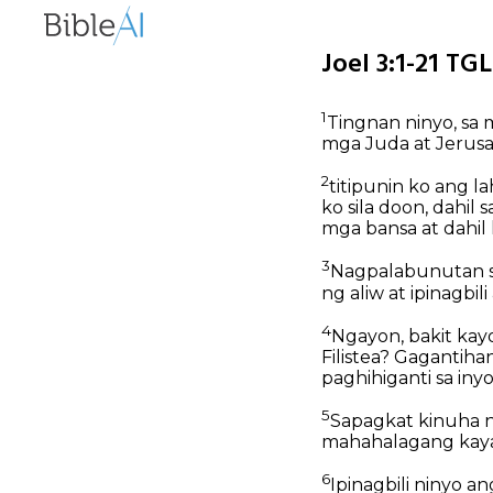
Joel 3:1-21 TG
1
Tingnan ninyo, sa 
mga Juda at Jerus
2
titipunin ko ang l
ko sila doon, dahil
mga bansa at dahil h
3
Nagpalabunutan sil
ng aliw at ipinagbi
4
Ngayon, bakit kayo
Filistea? Gagantiha
paghihiganti sa iny
5
Sapagkat kinuha ni
mahahalagang kaya
6
Ipinagbili ninyo a