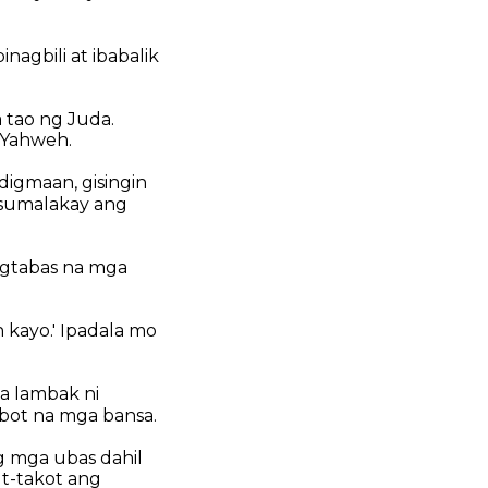
inagbili at ibabalik
 tao ng Juda.
i Yahweh.
 digmaan, gisingin
 sumalakay ang
ngtabas na mga
 kayo.' Ipadala mo
a lambak ni
bot na mga bansa.
ng mga ubas dahil
t-takot ang