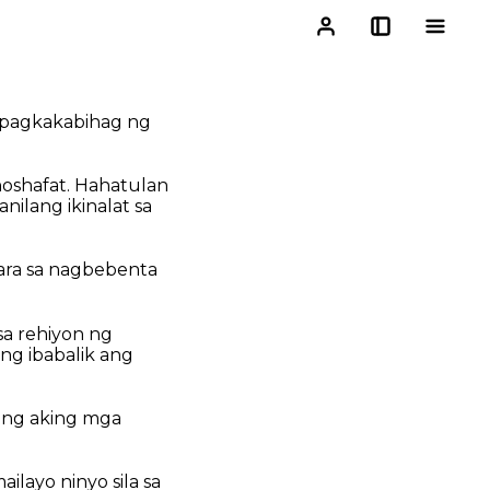
ng pagkakabihag ng
ehoshafat. Hahatulan
nilang ikinalat sa
para sa nagbebenta
sa rehiyon ng
ong ibabalik ang
 ang aking mga
ilayo ninyo sila sa