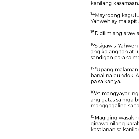
kanilang kasamaan.
14
Mayroong kaguluh
Yahweh ay malapit
15
Didilim ang araw
16
Sisigaw si Yahweh
ang kalangitan at 
sandigan para sa mg
17
“Upang malaman n
banal na bundok. A
pa sa kaniya.
18
At mangyayari ng
ang gatas sa mga bu
manggagaling sa ta
19
Magiging wasak n
ginawa nilang kara
kasalanan sa kanila