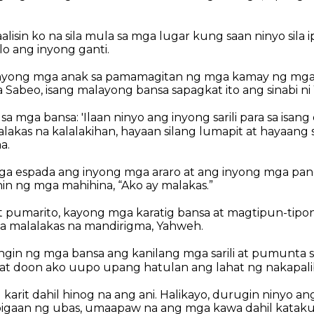
lisin ko na sila mula sa mga lugar kung saan ninyo sila ip
o ang inyong ganti.
 inyong mga anak sa pamamagitan ng mga kamay ng mga
mga Sabeo, isang malayong bansa sapagkat ito ang sinabi n
sa mga bansa: 'Ilaan ninyo ang inyong sarili para sa isang
lakas na kalalakihan, hayaan silang lumapit at hayaang
a.
a espada ang inyong mga araro at ang inyong mga pa
hin ng mga mahihina, “Ako ay malakas.”
 pumarito, kayong mga karatig bansa at magtipun-tipon
a malalakas na mandirigma, Yahweh.
gin ng mga bansa ang kanilang mga sarili at pumunta s
at doon ako uupo upang hatulan ang lahat ng nakapali
 karit dahil hinog na ang ani. Halikayo, durugin ninyo a
igaan ng ubas, umaapaw na ang mga kawa dahil kataku