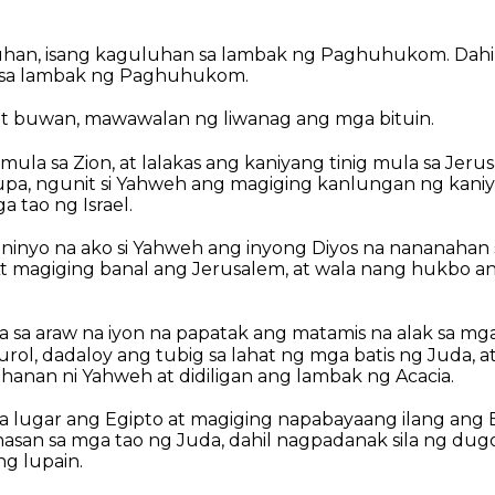
an, isang kaguluhan sa lambak ng Paghuhukom. Dahil
 sa lambak ng Paghuhukom.
 at buwan, mawawalan ng liwanag ang mga bituin.
 mula sa Zion, at lalakas ang kaniyang tinig mula sa Jer
lupa, ngunit si Yahweh ang magiging kanlungan ng kani
a tao ng Israel.
inyo na ako si Yahweh ang inyong Diyos na nananahan sa
t magiging banal ang Jerusalem, at wala nang hukbo an
a sa araw na iyon na papatak ang matamis na alak sa m
rol, dadaloy ang tubig sa lahat ng mga batis ng Juda, a
hanan ni Yahweh at didiligan ang lambak ng Acacia.
a lugar ang Egipto at magiging napabayaang ilang ang 
hasan sa mga tao ng Juda, dahil nagpadanak sila ng du
ng lupain.