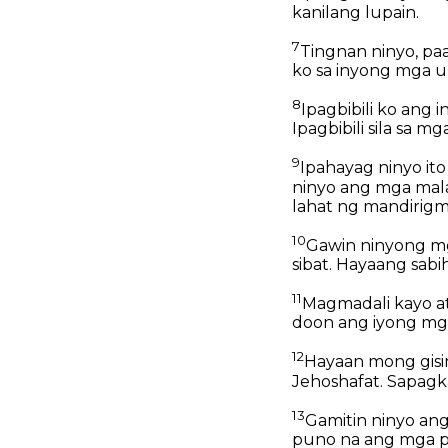
kanilang lupain.
7
Tingnan ninyo, paaa
ko sa inyong mga ul
8
Ipagbibili ko ang
Ipagbibili sila sa 
9
Ipahayag ninyo ito 
ninyo ang mga mala
lahat ng mandirigm
10
Gawin ninyong mg
sibat. Hayaang sabi
11
Magmadali kayo at
doon ang iyong mg
12
Hayaan mong gisin
Jehoshafat. Sapagk
13
Gamitin ninyo ang
puno na ang mga p