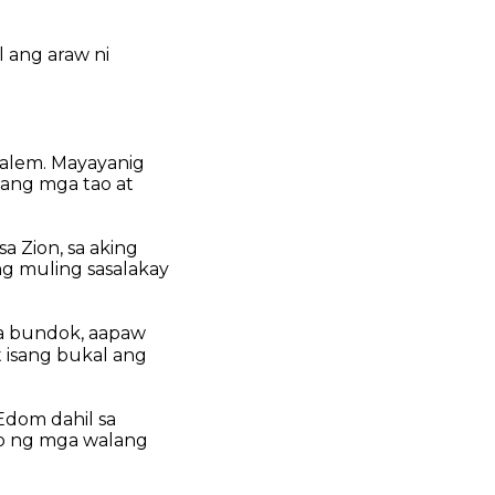
 ang araw ni
usalem. Mayayanig
yang mga tao at
 Zion, sa aking
g muling sasalakay
ga bundok, aapaw
t isang bukal ang
Edom dahil sa
go ng mga walang