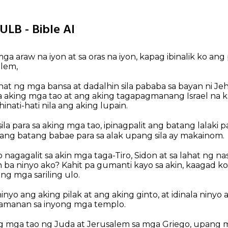
LULB - Bible AI
mga araw na iyon at sa oras na iyon, kapag ibinalik ko a
alem,
ahat ng mga bansa at dadalhin sila pababa sa bayan ni J
 sa aking mga tao at ang aking tagapagmanang Israel na ka
inati-hati nila ang aking lupain.
a para sa aking mga tao, ipinagpalit ang batang lalaki 
li ang batang babae para sa alak upang sila ay makainom.
 nagagalit sa akin mga taga-Tiro, Sidon at sa lahat ng na
n ba ninyo ako? Kahit pa gumanti kayo sa akin, kaagad k
ong mga sariling ulo.
nyo ang aking pilak at ang aking ginto, at idinala ninyo
manan sa inyong mga templo.
ng mga tao ng Juda at Jerusalem sa mga Griego, upang ma