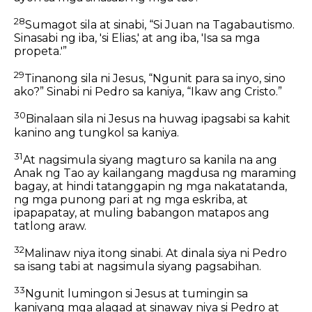
28
Sumagot sila at sinabi, “Si Juan na Tagabautismo.
Sinasabi ng iba, 'si Elias,' at ang iba, 'Isa sa mga
propeta.'”
29
Tinanong sila ni Jesus, “Ngunit para sa inyo, sino
ako?” Sinabi ni Pedro sa kaniya, “Ikaw ang Cristo.”
30
Binalaan sila ni Jesus na huwag ipagsabi sa kahit
kanino ang tungkol sa kaniya.
31
At nagsimula siyang magturo sa kanila na ang
Anak ng Tao ay kailangang magdusa ng maraming
bagay, at hindi tatanggapin ng mga nakatatanda,
ng mga punong pari at ng mga eskriba, at
ipapapatay, at muling babangon matapos ang
tatlong araw.
32
Malinaw niya itong sinabi. At dinala siya ni Pedro
sa isang tabi at nagsimula siyang pagsabihan.
33
Ngunit lumingon si Jesus at tumingin sa
kaniyang mga alagad at sinaway niya si Pedro at