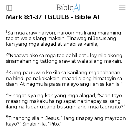
Mark 8:1-37 TGLULB - Bible AI
1
Sa mga araw na iyon, naroon muli ang maraming
tao at wala silang makain. Tinawag ni Jesus ang
kaniyang mga alagad at sinabi sa kanila,
2
“Naaawa ako sa mga tao dahil patuloy nila akong
sinamahan ng tatlong araw at wala silang makain.
3
Kung pauuwiin ko sila sa kanilang mga tahanan
na hindi pa nakakakain, maaari silang himatayin sa
daan. At nagmula pa sa malayo ang ilan sa kanila.”
4
Sinagot siya ng kaniyang mga alagad, “Saan tayo
maaaring makakuha ng sapat na tinapay sa isang
ilang na lugar upang busugin ang mga taong ito?”
5
Tinanong sila ni Jesus, “Ilang tinapay ang mayroon
kayo?” Sinabi nila, “Pito.”