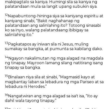
makipagtalo sa kaniya. Humingi sila sa kaniya ng
palatandaan mula sa langit upang subukin siya.
12
Napabuntong-hininga siya sa kaniyang espiritu at
kaniyang sinabi, “Bakit naghahanap ng
palatandaan ang salinlahing ito? Totoong sinasabi
ko sa inyo, walang palatandaang ibibigay sa
salinlahing ito.”
13
Pagkatapos ay iniwan sila ni Jesus, muling
sumakay sa bangka, at pumunta sa kabilang dako.
14
Ngayon nakalimutan ng mga alagad na magdala
ng tinapay. Mayroon lamang silang natitirang isang
tinapay sa bangka.
15
Binalaan niya sila at sinabi, “Magmasid kayo at
magbantay laban sa lebadura ng mga Pariseo at sa
lebadura ni Herodes.”
16
Nangatwiran ang mga alagad sa isa't isa, “Ito ay
dahil wala tayong tinapay.”
17