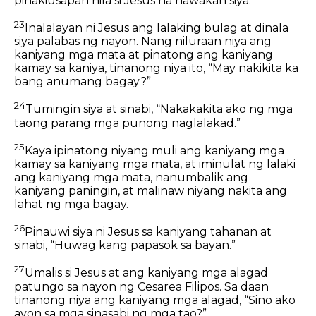
pinakiusapan nila si Jesus na hawakan siya.
23
Inalalayan ni Jesus ang lalaking bulag at dinala
siya palabas ng nayon. Nang niluraan niya ang
kaniyang mga mata at pinatong ang kaniyang
kamay sa kaniya, tinanong niya ito, “May nakikita ka
bang anumang bagay?”
24
Tumingin siya at sinabi, “Nakakakita ako ng mga
taong parang mga punong naglalakad.”
25
Kaya ipinatong niyang muli ang kaniyang mga
kamay sa kaniyang mga mata, at iminulat ng lalaki
ang kaniyang mga mata, nanumbalik ang
kaniyang paningin, at malinaw niyang nakita ang
lahat ng mga bagay.
26
Pinauwi siya ni Jesus sa kaniyang tahanan at
sinabi, “Huwag kang papasok sa bayan.”
27
Umalis si Jesus at ang kaniyang mga alagad
patungo sa nayon ng Cesarea Filipos. Sa daan
tinanong niya ang kaniyang mga alagad, “Sino ako
ayon sa mga sinasabi ng mga tao?”