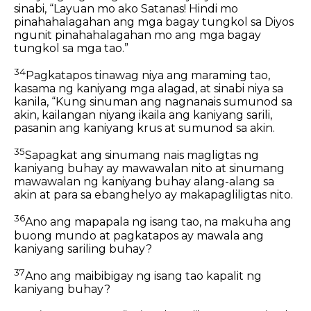
sinabi, “Layuan mo ako Satanas! Hindi mo
pinahahalagahan ang mga bagay tungkol sa Diyos
ngunit pinahahalagahan mo ang mga bagay
tungkol sa mga tao.”
34
Pagkatapos tinawag niya ang maraming tao,
kasama ng kaniyang mga alagad, at sinabi niya sa
kanila, “Kung sinuman ang nagnanais sumunod sa
akin, kailangan niyang ikaila ang kaniyang sarili,
pasanin ang kaniyang krus at sumunod sa akin.
35
Sapagkat ang sinumang nais magligtas ng
kaniyang buhay ay mawawalan nito at sinumang
mawawalan ng kaniyang buhay alang-alang sa
akin at para sa ebanghelyo ay makapagliligtas nito.
36
Ano ang mapapala ng isang tao, na makuha ang
buong mundo at pagkatapos ay mawala ang
kaniyang sariling buhay?
37
Ano ang maibibigay ng isang tao kapalit ng
kaniyang buhay?