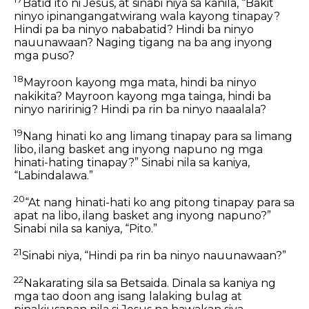
Batid ito ni Jesus, at sinabi niya sa kanila, “Bakit
ninyo ipinangangatwirang wala kayong tinapay?
Hindi pa ba ninyo nababatid? Hindi ba ninyo
nauunawaan? Naging tigang na ba ang inyong
mga puso?
18
Mayroon kayong mga mata, hindi ba ninyo
nakikita? Mayroon kayong mga tainga, hindi ba
ninyo naririnig? Hindi pa rin ba ninyo naaalala?
19
Nang hinati ko ang limang tinapay para sa limang
libo, ilang basket ang inyong napuno ng mga
hinati-hating tinapay?” Sinabi nila sa kaniya,
“Labindalawa.”
20
“At nang hinati-hati ko ang pitong tinapay para sa
apat na libo, ilang basket ang inyong napuno?”
Sinabi nila sa kaniya, “Pito.”
21
Sinabi niya, “Hindi pa rin ba ninyo nauunawaan?”
22
Nakarating sila sa Betsaida. Dinala sa kaniya ng
mga tao doon ang isang lalaking bulag at