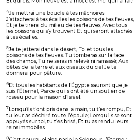
Et qui dis: Mon fleuve est à moi, c’est moi qui l’ai fait!
4
Je mettrai une boucle à tes mâchoires,
J’attacherai à tes écailles les poissons de tes fleuves,
Et je te tirerai du milieu de tes fleuves,
Avec tous
les poissons qui s’y trouvent
Et qui seront attachés
à tes écailles.
5
Je te jetterai dans le désert,
Toi et tous les
poissons de tes fleuves.
Tu tomberas sur la face
des champs,
Tu ne seras ni relevé ni ramassé;
Aux
bêtes de la terre et aux oiseaux du ciel
Je te
donnerai pour pâture.
6
Et tous les habitants de l’Égypte sauront que je
suis l’Éternel,
Parce qu’ils ont été un soutien de
roseau pour la maison d’Israël.
7
Lorsqu’ils t’ont pris dans la main, tu t’es rompu,
Et
tu leur as déchiré toute l’épaule;
Lorsqu’ils se sont
appuyés sur toi, tu t’es brisé,
Et tu as rendu leurs
reins immobiles.
8
C’est pourquoi ainsi parle le Seigneur, l’Éternel: