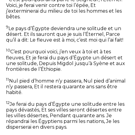
Voici, je ferai venir contre toi l’épée,
Et
j’exterminerai du milieu de toi les hommes et les
bêtes.
9
Le pays d’Égypte deviendra une solitude et un
désert.
Et ils sauront que je suis l’Éternel,
Parce
qu’il a dit: Le fleuve est à moi, c’est moi qui l’ai fait!
10
C’est pourquoi voici, j’en veux à toi et à tes
fleuves,
Et je ferai du pays d’Égypte un désert et
une solitude,
Depuis Migdol jusqu’à Syène et aux
frontières de l’Éthiopie.
11
Nul pied d’homme n’y passera,
Nul pied d’animal
n’y passera,
Et il restera quarante ans sans être
habité.
12
Je ferai du pays d’Égypte une solitude entre les
pays dévastés,
Et ses villes seront désertes entre
les villes désertes,
Pendant quarante ans.
Je
répandrai les Égyptiens parmi les nations,
Je les
disperserai en divers pays.