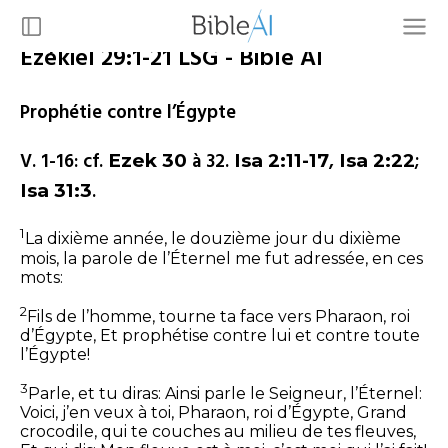
Ézékiel 29:1-21 LSG - Bible AI
Prophétie contre l’Égypte
V. 1-16: cf.
à 32.
,
;
Ezek 30
Isa 2:11-17
Isa 2:22
.
Isa 31:3
1
La dixième année, le douzième jour du dixième
mois, la parole de l’Éternel me fut adressée, en ces
mots:
2
Fils de l’homme, tourne ta face vers Pharaon, roi
d’Égypte,
Et prophétise contre lui et contre toute
l’Égypte!
3
Parle, et tu diras: Ainsi parle le Seigneur, l’Éternel:
Voici, j’en veux à toi, Pharaon, roi d’Égypte,
Grand
crocodile, qui te couches au milieu de tes fleuves,