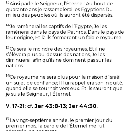
13
Ainsi parle le Seigneur, l’Éternel:
Au bout de
quarante ans je rassemblerai les Égyptiens
Du
milieu des peuples où ils auront été dispersés.
14
Je ramènerai les captifs de l’Égypte,
Je les
ramènerai dans le pays de Pathros,
Dans le pays de
leur origine,
Et là ils formeront un faible royaume.
15
Ce sera le moindre des royaumes,
Et il ne
s’élèvera plus au-dessus des nations,
Je les
diminuerai, afin qu’ils ne dominent pas sur les
nations.
16
Ce royaume ne sera plus pour la maison d’Israël
un sujet de confiance;
Il lui rappellera son iniquité,
quand elle se tournait vers eux.
Et ils sauront que
je suis le Seigneur, l’Éternel.
V. 17-21: cf.
;
.
Jer 43:8-13
Jer 44:30
17
La vingt-septième année, le premier jour du
premier mois, la parole de l’Éternel me fut