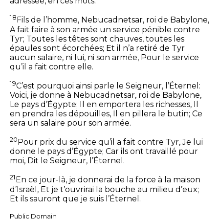
adressée, en ces mots:
18
Fils de l’homme, Nebucadnetsar, roi de Babylone,
A fait faire à son armée un service pénible contre
Tyr;
Toutes les têtes sont chauves, toutes les
épaules sont écorchées;
Et il n’a retiré de Tyr
aucun salaire, ni lui, ni son armée,
Pour le service
qu’il a fait contre elle.
19
C’est pourquoi ainsi parle le Seigneur, l’Éternel:
Voici, je donne à Nebucadnetsar, roi de Babylone,
Le pays d’Égypte;
Il en emportera les richesses,
Il
en prendra les dépouilles,
Il en pillera le butin;
Ce
sera un salaire pour son armée.
20
Pour prix du service qu’il a fait contre Tyr,
Je lui
donne le pays d’Égypte;
Car ils ont travaillé pour
moi,
Dit le Seigneur, l’Éternel.
21
En ce jour-là, je donnerai de la force à la maison
d’Israël,
Et je t’ouvrirai la bouche au milieu d’eux;
Et ils sauront que je suis l’Éternel.
Public Domain