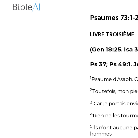
Psaumes 73:1-2
LIVRE TROISIÈME
(
.
Gen 18:25
Isa 
;
.
Ps 37
Ps 49:1
J
1
Psaume d’Asaph.
O
2
Toutefois, mon pied
3
Car je portais env
4
Rien ne les tourm
5
Ils n’ont aucune 
hommes.