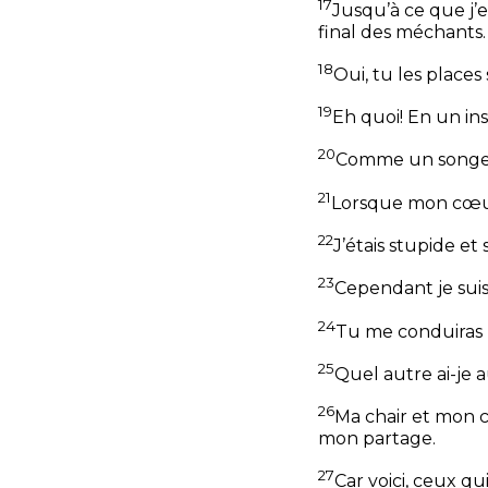
17
Jusqu’à ce que j’
final des méchants.
18
Oui, tu les places
19
Eh quoi! En un ins
20
Comme un songe 
21
Lorsque mon cœur 
22
J’étais stupide et
23
Cependant je suis
24
Tu me conduiras 
25
Quel autre ai-je a
26
Ma chair et mon
mon partage.
27
Car voici, ceux qu