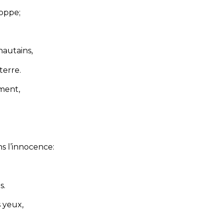
loppe;
hautains,
terre.
ment,
ns l’innocence:
s.
s yeux,