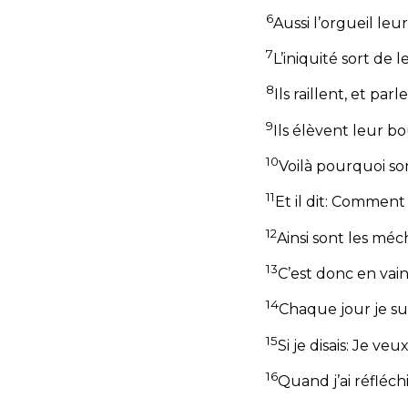
6
Aussi l’orgueil leur
7
L’iniquité sort de l
8
Ils raillent, et 
9
Ils élèvent leur b
10
Voilà pourquoi so
11
Et il dit: Comment 
12
Ainsi sont les méc
13
C’est donc en vai
14
Chaque jour je su
15
Si je disais: Je v
16
Quand j’ai réfléch