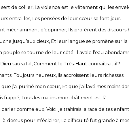
 sert de collier,
La violence est le vêtement qui les enve
eurs entrailles,
Les pensées de leur cœur se font jour.
parlent méchamment d’opprimer;
Ils profèrent des discours 
ouche jusqu’aux cieux,
Et leur langue se promène sur la 
n peuple se tourne de leur côté,
Il avale l’eau abondam
Dieu saurait-il,
Comment le Très-Haut connaîtrait-il?
hants:
Toujours heureux, ils accroissent leurs richesses.
n que j’ai purifié mon cœur,
Et que j’ai lavé mes mains da
is frappé,
Tous les matins mon châtiment est là.
eux parler comme eux,
Voici, je trahirais la race de tes enfant
i là-dessus pour m’éclairer,
La difficulté fut grande à me