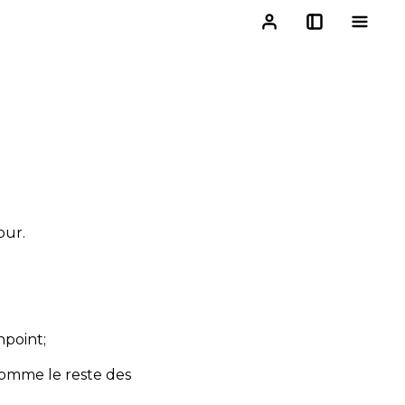
pur.
npoint;
 comme le reste des