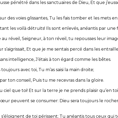
eusse pénétré dans les sanctuaires de Dieu,
Et que j’euss
 sur des voies glissantes,
Tu les fais tomber et les mets en
tant les voilà détruits!
Ils sont enlevés, anéantis par une 
au réveil,
Seigneur, à ton réveil, tu repousses leur imag
s’aigrissait,
Et que je me sentais percé dans les entraille
 sans intelligence,
J’étais à ton égard comme les bêtes.
 toujours avec toi,
Tu m’as saisi la main droite;
par ton conseil,
Puis tu me recevras dans la gloire.
u ciel que toi!
Et sur la terre je ne prends plaisir qu’en toi
 cœur peuvent se consumer:
Dieu sera toujours le roch
i s’éloignent de toi périssent;
Tu anéantis tous ceux qui te