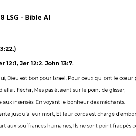
8 LSG - Bible AI
.)
33:22
,
.
.
er 12:1
Jer 12:2
John 13:7
ui, Dieu est bon pour Israël,
Pour ceux qui ont le cœur 
 allait fléchir,
Mes pas étaient sur le point de glisser;
ie aux insensés,
En voyant le bonheur des méchants.
ente jusqu’à leur mort,
Et leur corps est chargé d’embo
part aux souffrances humaines,
Ils ne sont point frappés