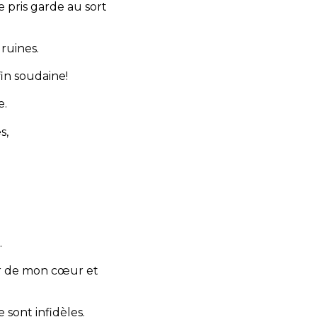
e pris garde au sort
 ruines.
fin soudaine!
e.
s,
.
er de mon cœur et
 sont infidèles.