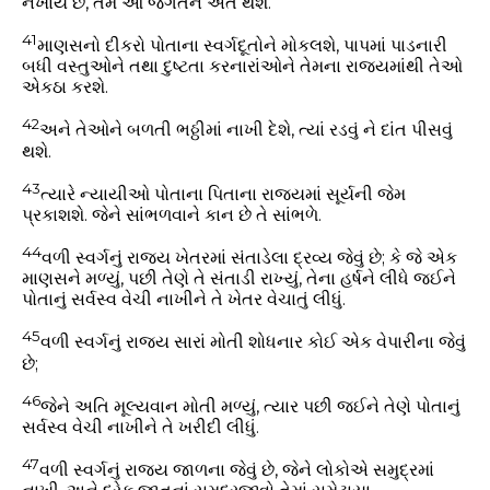
નંખાય છે, તેમ આ જગતને અંતે થશે.
41
માણસનો દીકરો પોતાના સ્વર્ગદૂતોને મોકલશે, પાપમાં પાડનારી
બધી વસ્તુઓને તથા દુષ્ટતા કરનારાંઓને તેમના રાજ્યમાંથી તેઓ
એકઠા કરશે.
42
અને તેઓને બળતી ભઠ્ઠીમાં નાખી દેશે, ત્યાં રડવું ને દાંત પીસવું
થશે.
43
ત્યારે ન્યાયીઓ પોતાના પિતાના રાજ્યમાં સૂર્યની જેમ
પ્રકાશશે. જેને સાંભળવાને કાન છે તે સાંભળે.
44
વળી સ્વર્ગનું રાજ્ય ખેતરમાં સંતાડેલા દ્રવ્ય જેવું છે; કે જે એક
માણસને મળ્યું, પછી તેણે તે સંતાડી રાખ્યું, તેના હર્ષને લીધે જઈને
પોતાનું સર્વસ્વ વેચી નાખીને તે ખેતર વેચાતું લીધું.
45
વળી સ્વર્ગનું રાજ્ય સારાં મોતી શોધનાર કોઈ એક વેપારીના જેવું
છે;
46
જેને અતિ મૂલ્યવાન મોતી મળ્યું, ત્યાર પછી જઈને તેણે પોતાનું
સર્વસ્વ વેચી નાખીને તે ખરીદી લીધું.
47
વળી સ્વર્ગનું રાજ્ય જાળના જેવું છે, જેને લોકોએ સમુદ્રમાં