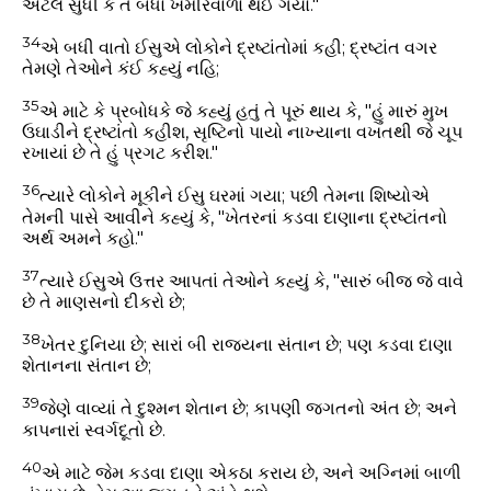
એટલે સુધી કે તે બધો ખમીરવાળો થઈ ગયો."
34
એ બધી વાતો ઈસુએ લોકોને દ્રષ્ટાંતોમાં કહી; દ્રષ્ટાંત વગર
તેમણે તેઓને કંઈ કહ્યું નહિ;
35
એ માટે કે પ્રબોધકે જે કહ્યું હતું તે પૂરું થાય કે, "હું મારું મુખ
ઉઘાડીને દ્રષ્ટાંતો કહીશ, સૃષ્ટિનો પાયો નાખ્યાના વખતથી જે ચૂપ
રખાયાં છે તે હું પ્રગટ કરીશ."
36
ત્યારે લોકોને મૂકીને ઈસુ ઘરમાં ગયા; પછી તેમના શિષ્યોએ
તેમની પાસે આવીને કહ્યું કે, "ખેતરનાં કડવા દાણાના દ્રષ્ટાંતનો
અર્થ અમને કહો."
37
ત્યારે ઈસુએ ઉત્તર આપતાં તેઓને કહ્યું કે, "સારું બીજ જે વાવે
છે તે માણસનો દીકરો છે;
38
ખેતર દુનિયા છે; સારાં બી રાજ્યના સંતાન છે; પણ કડવા દાણા
શેતાનના સંતાન છે;
39
જેણે વાવ્યાં તે દુશ્મન શેતાન છે; કાપણી જગતનો અંત છે; અને
કાપનારાં સ્વર્ગદૂતો છે.
40
એ માટે જેમ કડવા દાણા એકઠા કરાય છે, અને અગ્નિમાં બાળી