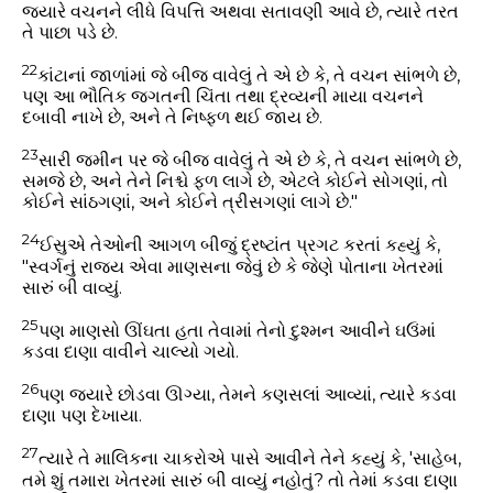
જયારે વચનને લીધે વિપત્તિ અથવા સતાવણી આવે છે, ત્યારે તરત
તે પાછા પડે છે.
22
કાંટાનાં જાળાંમાં જે બીજ વાવેલું તે એ છે કે, તે વચન સાંભળે છે,
પણ આ ભૌતિક જગતની ચિંતા તથા દ્રવ્યની માયા વચનને
દબાવી નાખે છે, અને તે નિષ્ફળ થઈ જાય છે.
23
સારી જમીન પર જે બીજ વાવેલું તે એ છે કે, તે વચન સાંભળે છે,
સમજે છે, અને તેને નિશ્ચે ફળ લાગે છે, એટલે કોઈને સોગણાં, તો
કોઈને સાંઠગણાં, અને કોઈને ત્રીસગણાં લાગે છે."
24
ઈસુએ તેઓની આગળ બીજું દ્રષ્ટાંત પ્રગટ કરતાં કહ્યું કે,
"સ્વર્ગનું રાજ્ય એવા માણસના જેવું છે કે જેણે પોતાના ખેતરમાં
સારું બી વાવ્યું.
25
પણ માણસો ઊંઘતા હતા તેવામાં તેનો દુશ્મન આવીને ઘઉંમાં
કડવા દાણા વાવીને ચાલ્યો ગયો.
26
પણ જયારે છોડવા ઊગ્યા, તેમને કણસલાં આવ્યાં, ત્યારે કડવા
દાણા પણ દેખાયા.
27
ત્યારે તે માલિકના ચાકરોએ પાસે આવીને તેને કહ્યું કે, 'સાહેબ,
તમે શું તમારા ખેતરમાં સારું બી વાવ્યું નહોતું? તો તેમાં કડવા દાણા