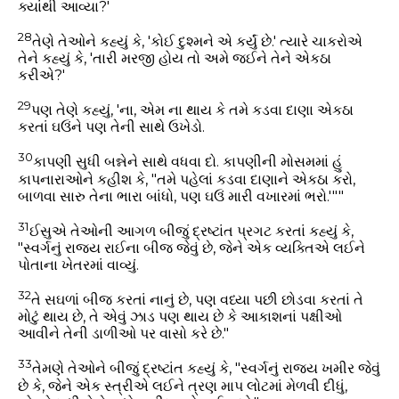
ક્યાંથી આવ્યા?'
28
તેણે તેઓને કહ્યું કે, 'કોઈ દુશ્મને એ કર્યું છે.' ત્યારે ચાકરોએ
તેને કહ્યું કે, 'તારી મરજી હોય તો અમે જઈને તેને એકઠા
કરીએ?'
29
પણ તેણે કહ્યું, 'ના, એમ ના થાય કે તમે કડવા દાણા એકઠા
કરતાં ઘઉંને પણ તેની સાથે ઉખેડો.
30
કાપણી સુધી બન્નેને સાથે વધવા દો. કાપણીની મોસમમાં હું
કાપનારાઓને કહીશ કે, "તમે પહેલાં કડવા દાણાને એકઠા કરો,
બાળવા સારુ તેના ભારા બાંધો, પણ ઘઉં મારી વખારમાં ભરો.'""
31
ઈસુએ તેઓની આગળ બીજું દ્રષ્ટાંત પ્રગટ કરતાં કહ્યું કે,
"સ્વર્ગનું રાજ્ય રાઈના બીજ જેવું છે, જેને એક વ્યક્તિએ લઈને
પોતાના ખેતરમાં વાવ્યું.
32
તે સઘળાં બીજ કરતાં નાનું છે, પણ વધ્યા પછી છોડવા કરતાં તે
મોટું થાય છે, તે એવું ઝાડ પણ થાય છે કે આકાશનાં પક્ષીઓ
આવીને તેની ડાળીઓ પર વાસો કરે છે."
33
તેમણે તેઓને બીજું દ્રષ્ટાંત કહ્યું કે, "સ્વર્ગનું રાજ્ય ખમીર જેવું
છે કે, જેને એક સ્ત્રીએ લઈને ત્રણ માપ લોટમાં મેળવી દીધું,