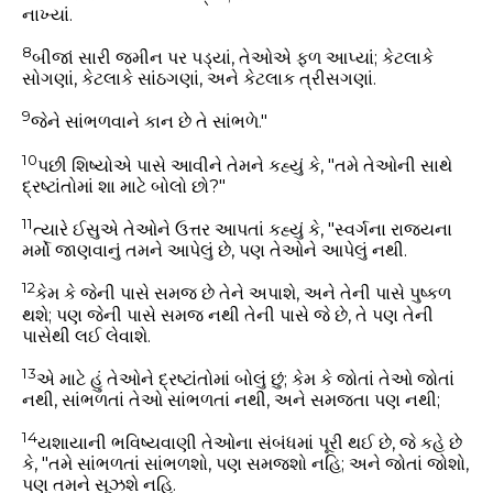
નાખ્યાં.
8
બીજાં સારી જમીન પર પડ્યાં, તેઓએ ફળ આપ્યાં; કેટલાકે
સોગણાં, કેટલાકે સાંઠગણાં, અને કેટલાક ત્રીસગણાં.
9
જેને સાંભળવાને કાન છે તે સાંભળે."
10
પછી શિષ્યોએ પાસે આવીને તેમને કહ્યું કે, "તમે તેઓની સાથે
દ્રષ્ટાંતોમાં શા માટે બોલો છો?"
11
ત્યારે ઈસુએ તેઓને ઉત્તર આપતાં કહ્યું કે, "સ્વર્ગના રાજ્યના
મર્મો જાણવાનું તમને આપેલું છે, પણ તેઓને આપેલું નથી.
12
કેમ કે જેની પાસે સમજ છે તેને અપાશે, અને તેની પાસે પુષ્કળ
થશે; પણ જેની પાસે સમજ નથી તેની પાસે જે છે, તે પણ તેની
પાસેથી લઈ લેવાશે.
13
એ માટે હું તેઓને દ્રષ્ટાંતોમાં બોલું છું; કેમ કે જોતાં તેઓ જોતાં
નથી, સાંભળતાં તેઓ સાંભળતાં નથી, અને સમજતા પણ નથી;
14
યશાયાની ભવિષ્યવાણી તેઓના સંબંધમાં પૂરી થઈ છે, જે કહે છે
કે, "તમે સાંભળતાં સાંભળશો, પણ સમજશો નહિ; અને જોતાં જોશો,
પણ તમને સૂઝશે નહિ.