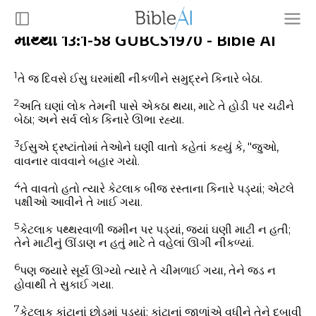
માથ્થી 13:1-58 GUBCS1970 - Bible AI
1
તે જ દિવસે ઈસુ ઘરમાંથી નીકળીને સમુદ્રને કિનારે બેઠા.
2
અતિ ઘણાં લોક તેમની પાસે એકઠા થયા, માટે તે હોડી પર ચઢીને
બેઠા; અને સર્વ લોક કિનારે ઊભા રહ્યા.
3
ઈસુએ દ્રષ્ટાંતોમાં તેઓને ઘણી વાતો કહેતાં કહ્યું કે, "જુઓ,
વાવનાર વાવવાને બહાર ગયો.
4
તે વાવતો હતો ત્યારે કેટલાક બીજ રસ્તાના કિનારે પડ્યાં; એટલે
પક્ષીઓ આવીને તે ખાઈ ગયા.
5
કેટલાક પથ્થરવાળી જમીન પર પડ્યાં, જ્યાં ઘણી માટી ન હતી;
તેને માટીનું ઊંડાણ ન હતું માટે તે વહેલાં ઊગી નીકળ્યાં.
6
પણ જયારે સૂર્ય ઊગ્યો ત્યારે તે ચીમળાઈ ગયા, તેને જડ ન
હોવાથી તે સુકાઈ ગયા.
7
કેટલાક કાંટાનાં છોડમાં પડ્યાં; કાંટાનાં જાળાંએ વધીને તેને દબાવી