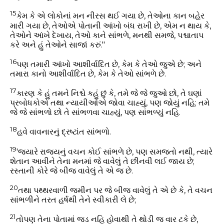
15
કેમ કે એ લોકોનાં મન નીરસ થઈ ગયા છે, તેઓના કાન બહેર
મારી ગયા છે, તેઓએ પોતાની આંખો બંધ રાખી છે, એમ ન થાય કે,
તેઓને આંખે દેખાય, તેઓ કાને સાંભળે, મનથી સમજે, પશ્ચાતાપ
કરે અને હું તેઓને સાજાં કરું."
16
પણ તમારી આંખો આશીર્વાદિત છે, કેમ કે તેઓ જુએ છે; અને
તમારા કાનો આશીર્વાદિત છે, કેમ કે તેઓ સાંભળે છે.
17
કારણ કે હું તમને નિશ્ચે કહું છું કે, તમે જે જે જુઓ છો, તે ઘણાં
પ્રબોધકોએ તથા ન્યાયીઓએ જોવા ચાહ્યું, પણ જોયું નહિ; તમે
જે જે સાંભળો છો તે સાંભળવા ચાહ્યું, પણ સાંભળ્યું નહિ.
18
હવે વાવનારનું દ્રષ્ટાંત સાંભળો.
19
'જયારે રાજ્યનું વચન કોઈ સાંભળે છે, પણ સમજતો નથી, ત્યારે
શેતાન આવીને તેના મનમાં જે વાવેલું તે છીનવી લઈ જાય છે;
રસ્તાની કોરે જે બીજ વાવેલું તે એ જ છે.
20
તથા પથ્થરવાળી જમીન પર જે બીજ વાવેલું તે એ છે કે, તે વચન
સાંભળીને તરત હર્ષથી તેને સ્વીકારી લે છે;
21
તોપણ તેના પોતામાં જડ નહિ હોવાથી તે થોડી જ વાર ટકે છે,