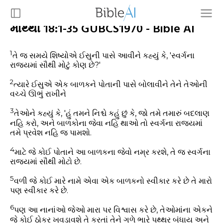
માથ્થી 18:1-35 GUBCS1970 - Bible AI
1
તે જ સમયે શિષ્યોએ ઈસુની પાસે આવીને કહ્યું કે, 'સ્વર્ગના
રાજ્યમાં સૌથી મોટું કોણ છે?'
2
ત્યારે ઈસુએ એક બાળકને પોતાની પાસે બોલાવીને તેને તેઓની
વચ્ચે ઊભું રાખીને
3
તેઓને કહ્યું કે, 'હું તમને નિશ્ચે કહું છું કે, જો તમે તમારું બદલાણ
નહિ કરો, અને બાળકોના જેવા નહિ થાઓ તો સ્વર્ગના રાજ્યમાં
તમે પ્રવેશ નહિ જ પામશો.
4
માટે જે કોઈ પોતાને આ બાળકના જેવો નમ્ર કરશે, તે જ સ્વર્ગના
રાજ્યમાં સૌથી મોટો છે.
5
વળી જે કોઈ મારે નામે એવા એક બાળકનો સ્વીકાર કરે છે તે મારો
પણ સ્વીકાર કરે છે.
6
પણ આ નાનાંઓ જેઓ મારા પર વિશ્વાસ કરે છે, તેઓમાંના એકને
જે કોઈ ઠોકર ખવડાવશે તે કરતાં તેને ગળે ભારે પથ્થર બંધાય અને