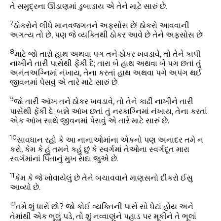
તે સમુદ્રના ઊંડાણમાં ડુબાડાય એ તેને માટે સારું છે.
7
ઠોકરોને લીધે માનવજગતને અફસોસ છે! ઠોકરો આવવાની
અગત્ય તો છે, પણ જે વ્યક્તિથી ઠોકર આવે છે તેને અફસોસ છે!
8
માટે જો તારો હાથ અથવા પગ તને ઠોકર ખવડાવે, તો તેને કાપી
નાખીને તારી પાસેથી ફેંકી દે; તારા બે હાથ અથવા બે પગ છતાં તું
અનંતઅગ્નિમાં નંખાય, તેના કરતાં હાથ અથવા પગે અપંગ થઈ
જીવનમાં પેસવું એ તારે માટે સારું છે.
9
જો તારી આંખ તને ઠોકર ખવડાવે, તો તેને કાઢી નાખીને તારી
પાસેથી ફેંકી દે; બન્ને આંખ છતાં તું નરકાગ્નિમાં નંખાય, તેના કરતાં
એક આંખ સાથે જીવનમાં પેસવું એ તારે માટે સારું છે.
10
સાવધાન રહો કે આ નાનાઓમાંના એકનો પણ અનાદર તમે ન
કરો, કેમ કે હું તમને કહું છું કે સ્વર્ગમાં તેઓના સ્વર્ગદૂત મારા
સ્વર્ગમાંનાં પિતાનું મુખ સદા જુએ છે.
11
કેમ કે જે ખોવાયેલું છે તેને બચાવવાને માણસનો દીકરો ઈસુ
આવ્યો છે.
12
તમે શું ધારો છો? જો કોઈ વ્યક્તિની પાસે સો ધેટાં હોય અને
તેમાંથી એક ભૂલું પડે, તો શું નવ્વાણુંને પહાડ પર મૂકીને તે ભૂલાં