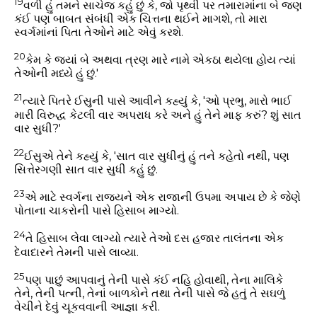
19
વળી હું તમને સાચેજ કહું છું કે, જો પૃથ્વી પર તમારામાંના બે જણ
કંઈ પણ બાબત સંબંધી એક ચિત્તના થઈને માગશે, તો મારા
સ્વર્ગમાંનાં પિતા તેઓને માટે એવું કરશે.
20
કેમ કે જ્યાં બે અથવા ત્રણ મારે નામે એકઠા થયેલા હોય ત્યાં
તેઓની મધ્યે હું છું.'
21
ત્યારે પિતરે ઈસુની પાસે આવીને કહ્યું કે, 'ઓ પ્રભુ, મારો ભાઈ
મારી વિરુદ્ધ કેટલી વાર અપરાધ કરે અને હું તેને માફ કરું? શું સાત
વાર સુધી?'
22
ઈસુએ તેને કહ્યું કે, 'સાત વાર સુધીનું હું તને કહેતો નથી, પણ
સિત્તેરગણી સાત વાર સુધી કહું છું.
23
એ માટે સ્વર્ગના રાજ્યને એક રાજાની ઉપમા અપાય છે કે જેણે
પોતાના ચાકરોની પાસે હિસાબ માગ્યો.
24
તે હિસાબ લેવા લાગ્યો ત્યારે તેઓ દસ હજાર તાલંતના એક
દેવાદારને તેમની પાસે લાવ્યા.
25
પણ પાછું આપવાનું તેની પાસે કંઈ નહિ હોવાથી, તેના માલિકે
તેને, તેની પત્ની, તેનાં બાળકોને તથા તેની પાસે જે હતું તે સઘળું
વેચીને દેવું ચૂકવવાની આજ્ઞા કરી.