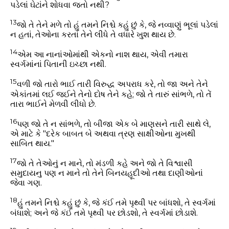
પડેલાં ઘેટાંને શોધવા જતો નથી?
13
જો તે તેને મળે તો હું તમને નિશ્ચે કહું છું કે, જે નવ્વાણું ભૂલાં પડેલાં
ન હતાં, તેઓના કરતાં તેને લીધે તે વધારે ખુશ થાય છે.
14
એમ આ નાનાંઓમાંથી એકનો નાશ થાય, એવી તમારા
સ્વર્ગમાંનાં પિતાની ઇચ્છા નથી.
15
વળી જો તારો ભાઈ તારી વિરુદ્ધ અપરાધ કરે, તો જા અને તેને
એકાંતમાં લઈ જઈને તેનો દોષ તેને કહે; જો તે તારું સાંભળે, તો તેં
તારા ભાઈને મેળવી લીધો છે.
16
પણ જો તે ન સાંભળે, તો બીજા એક બે માણસને તારી સાથે લે,
એ માટે કે "દરેક બાબત બે અથવા ત્રણ સાક્ષીઓના મુખથી
સાબિત થાય."
17
જો તે તેઓનું ન માને, તો મંડળી કહે અને જો તે વિશ્વાસી
સમુદાયનુ પણ ન માને તો તેને બિનયહૂદીઓ તથા દાણીઓનાં
જેવા ગણ.
18
હું તમને નિશ્ચે કહું છું કે, જે કંઈ તમે પૃથ્વી પર બાંધશો, તે સ્વર્ગમાં
બંધાશે; અને જે કંઈ તમે પૃથ્વી પર છોડશો, તે સ્વર્ગમાં છોડાશે.