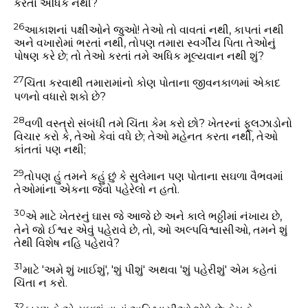
કરતાં અધિક નથી?
26
આકાશનાં પક્ષીઓને જુઓ! તેઓ તો વાવતાં નથી, કાપતાં નથી
અને વખારોમાં ભરતાં નથી, તોપણ તમારા સ્વર્ગીય પિતા તેઓનું
પોષણ કરે છે; તો તેઓ કરતાં તમે અધિક મૂલ્યવાન નથી શું?
27
ચિંતા કરવાથી તમારામાંનો કોણ પોતાના જીવનકાળમાં એકાદ
પળનો વધારો શકો છે?
28
વળી વસ્ત્રો સંબંધી તમે ચિંતા કેમ કરો છો? ખેતરનાં ફૂલઝાડોનો
વિચાર કરો કે, તેઓ કેવાં વધે છે; તેઓ મહેનત કરતા નથી, તેઓ
કાંતતાં પણ નથી;
29
તોપણ હું તમને કહું છું કે સુલેમાન પણ પોતાના સઘળા વૈભવમાં
તેઓમાંના એકના જેવો પહેરેલો ન હતો.
30
એ માટે ખેતરનું ઘાસ જે આજે છે અને કાલે ભઠ્ઠીમાં નંખાય છે,
તેને જો ઈશ્વર એવું પહેરાવે છે, તો, ઓ અલ્પવિશ્વાસીઓ, તમને શું
તેથી વિશેષ નહિ પહેરાવે?
31
માટે 'અમે શું ખાઈશું', 'શું પીશું' અથવા 'શું પહેરીશું' એમ કહેતાં
ચિંતા ન કરો.
32