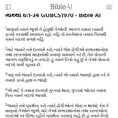
માથ્થી 6:1-34 GUBCS1970 - Bible AI
1
માણસો તમને જુએ તે હેતુથી તેઓની આગળ તમારાં ન્યાયી
કૃત્યો કરવાથી સાવધાન રહો; નહિ તો સ્વર્ગમાંનાં તમારા પિતાથી
તમને બદલો મળશે નહિ.
2
માટે જયારે તમે દાનધર્મ કરો, ત્યારે જેમ ઢોંગીઓ સભાસ્થાનોમાં
તથા રસ્તાઓમાં માણસોથી વખાણ પામવાને કરે છે, તેમ પોતાની
આગળ રણશિંગડું ન વગાડો; હું તમને નિશ્ચે કહું છું કે તેઓ પોતાનો
બદલો પામી ચૂક્યા છે.
3
પણ તમે જયારે દાનધર્મ કરો, ત્યારે જે તમારો જમણો હાથ કરે તે
તમારો ડાબો હાથ ન જાણે;
4
એ માટે કે તમારા દાનધર્મ ગુપ્તમાં થાય; ગુપ્તમાં જોનાર તમારા
પિતા તમને બદલો આપશે.
5
જયારે તમે પ્રાર્થના કરો ત્યારે ઢોંગીઓનાં જેવા ન થાઓ; કેમ કે
માણસો તેઓને જુએ, માટે તેઓ સભાસ્થાનોમાં તથા રસ્તાઓનાં
નાકાંઓ પર ઊભા રહીને પ્રાર્થના કરવાનું ચાહે છે; હું તમને નિશ્ચે