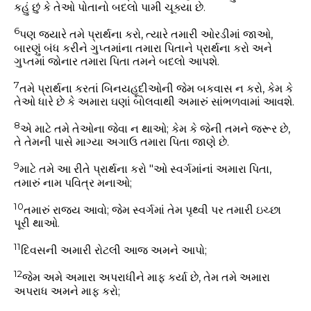
કહું છું કે તેઓ પોતાનો બદલો પામી ચૂક્યા છે.
6
પણ જયારે તમે પ્રાર્થના કરો, ત્યારે તમારી ઓરડીમાં જાઓ,
બારણું બંધ કરીને ગુપ્તમાંના તમારા પિતાને પ્રાર્થના કરો અને
ગુપ્તમાં જોનાર તમારા પિતા તમને બદલો આપશે.
7
તમે પ્રાર્થના કરતાં બિનયહૂદીઓની જેમ બકવાસ ન કરો, કેમ કે
તેઓ ધારે છે કે અમારા ઘણાં બોલવાથી અમારું સાંભળવામાં આવશે.
8
એ માટે તમે તેઓના જેવા ન થાઓ; કેમ કે જેની તમને જરૂર છે,
તે તેમની પાસે માગ્યા અગાઉ તમારા પિતા જાણે છે.
9
માટે તમે આ રીતે પ્રાર્થના કરો "ઓ સ્વર્ગમાંનાં અમારા પિતા,
તમારું નામ પવિત્ર મનાઓ;
10
તમારું રાજ્ય આવો; જેમ સ્વર્ગમાં તેમ પૃથ્વી પર તમારી ઇચ્છા
પૂરી થાઓ.
11
દિવસની અમારી રોટલી આજ અમને આપો;
12
જેમ અમે અમારા અપરાધીને માફ કર્યા છે, તેમ તમે અમારા
અપરાધ અમને માફ કરો;