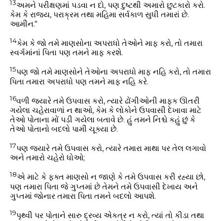
13
અમને પરીક્ષણમાં પડવા ન દો, પણ દુષ્ટથી અમારો છુટકારો કરો.
કેમ કે રાજ્ય, પરાક્રમ તથા મહિમા સર્વકાળ સુધી તમારાં છે.
આમીન."
14
કેમ કે જો તમે માણસોના અપરાધો તેઓને માફ કરો, તો તમારા
સ્વર્ગમાંનાં પિતા પણ તમને માફ કરશે.
15
પણ જો તમે માણસોને તેઓના અપરાધો માફ નહિ કરો, તો તમારા
પિતા તમારા અપરાધો પણ તમને માફ નહિ કરે.
16
વળી જયારે તમે ઉપવાસ કરો, ત્યારે ઢોંગીઓની માફક ઊતરી
ગયેલા ચહેરાવાળાં ન થાઓ, કેમ કે લોકોને ઉપવાસી દેખાવા માટે
તેઓ પોતાના મોં પડી ગયેલા બતાવે છે. હું તમને નિશ્ચે કહું છું કે
તેઓ પોતાનો બદલો પામી ચૂક્યા છે.
17
પણ જયારે તમે ઉપવાસ કરો, ત્યારે તમારા માથા પર તેલ લગાવો
અને તમારો ચહેરો ધોઓ;
18
એ માટે કે ફક્ત માણસો ન જાણે કે તમે ઉપવાસ કરી રહ્યા છો,
પણ તમારા પિતા જે ગુપ્તમાં છે તેમને તમે ઉપવાસી દેખાય અને
ગુપ્તમાં જોનાર તમારા પિતા તમને બદલો આપશે.
19
પૃથ્વી પર પોતાને સારુ દ્રવ્ય એકત્ર ન કરો, ત્યાં તો કીડા તથા