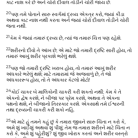
કાટ નાશ કરે છે અને ચોરો દીવાલ તોડીને ચોરી જાય છે.
20
પણ તમે પોતાને સારુ સ્વર્ગમાં દ્રવ્ય એકત્ર કરો, જ્યાં કીડા
અથવા કાટ નાશ નથી કરતા અને જ્યાં ચોરો દીવાલ તોડીને ચોરી
જતા નથી.
21
કેમ કે જ્યાં તમારું દ્રવ્ય છે, ત્યાં જ તમારું ચિત્ત પણ રહેશે.
22
શરીરનો દીવો તે આંખ છે; એ માટે જો તમારી દ્રષ્ટિ સારી હોય, તો
તમારું આખું શરીર પ્રકાશે ભરેલું થશે.
23
પણ જો તમારી દ્રષ્ટિ ખરાબ હોય, તો તમારું આખું શરીર
અંધકારે ભરેલું થશે; માટે તમારામાં જે અજવાળું છે, તે જો
અંધકારરૂપ હોય, તો તે અંધકાર કેટલો મોટો!
24
કોઈ ચાકર બે માલિકોની ચાકરી કરી શકતો નથી; કેમ કે તે
એકનો દ્વેષ કરશે, ને બીજા પર પ્રેમ કરશે, અથવા તે એકના
પક્ષનો થશે, ને બીજાનો તિરસ્કાર કરશે. એકસાથે તમે ઈશ્વરની
તથા દ્રવ્યની ચાકરી કરી શકો નહિ.
25
એ માટે હું તમને કહું છું કે તમારા જીવને સારુ ચિંતા ન કરો કે,
અમે શું ખાઈશું અથવા શું પીશું; તેમ જ તમારા શરીરને માટે ચિંતા ન
કરો કે, અમે શું પહેરીશું? શું જીવ ખોરાક કરતાં અને શરીર વસ્ત્રો