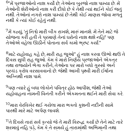
6
"મેં પ્રજાઓનો નાશ કર્યો છે; તેઓના બુરજો નાશ પામ્યા છે.
મેં
તેઓની શેરીઓનો નાશ કરી દીધો છે કે તેથી ત્યાં થઈને કોઈ જતું
નથી.
તેઓનાં નગરો નાશ પામ્યાં છે તેથી કોઈ માણસ જોવા મળતું
નથી કે ત્યાં કોઈ રહેતું નથી.
7
મેં કહ્યું, 'તું નિશ્ચે મારી બીક રાખશે, મારું માનશે.
મેં તેને માટે જે
યોજના કરી હતી તે પ્રમાણે તેનાં ઘરોનો નાશ થશે નહિ!'
પણ
તેઓએ વહેલા ઊઠીને પોતાના સર્વ કામો ભ્રષ્ટ કર્યાં."
8
માટે યહોવાહ કહે છે, મારી રાહ જુઓ" હું નાશ કરવા ઊભો થાઉં તે
દિવસ સુધી રાહ જુઓ.
કેમ કે મારો નિર્ણય પ્રજાઓને એકત્ર
તથા રાજ્યોને ભેગા કરીને,
તેઓના પર મારો બધો ગુસ્સો અને
પ્રચંડ ક્રોધ વરસાવવાનો છે.
જેથી આખી પૃથ્વી મારી ઈર્ષાના
અગ્નિથી નાશ પામે.
9
પણ ત્યારે હું બધા લોકોને પવિત્ર હોઠ આપીશ,
જેથી તેઓ
યહોવાહના નામની વિનંતી કરીને એકમતના થઈને મારી સેવા કરે.
10
મારા વેરવિખેર થઈ ગયેલા મારા ભક્તો કૂશની નદીની સામે
પારથી મારે માટે અર્પણ લાવશે.
11
તે દિવસે તારાં સર્વ કૃત્યો જે તેં મારી વિરુદ્ધ કર્યાં છે તેને માટે તારે
શરમાવું નહિ પડે,
કેમ કે તે સમયે હું તારામાંથી અભિમાની તથા