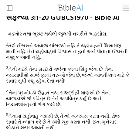
સફન્યા 3:1-20 GUBCS1970 - Bible AI
1
બંડખોર તથા ભ્રષ્ટ થયેલી જુલમી નગરીને અફસોસ.
2
તેણે ઈશ્વરનો અવાજ સાંભળ્યો નહિ કે યહોવાહની શિખામણ
માની નહિ.
તેને યહોવાહમાં વિશ્વાસ ન હતો અને પોતાના ઈશ્વરની
નજીક આવી નહિ.
3
તેની મધ્યે તેના સરદારો ગર્જના કરતા સિંહ જેવા છે!
તેના
ન્યાયાધીશો સાંજે ફરતા વરુઓ જેવા છે, જેઓ આવતીકાલ માટે કે
સવાર સુધી કશું રહેવા દેતા નથી!
4
તેના પ્રબોધકો ઉદ્ધત તથા રાજદ્રોહી માણસો છે.
તેના
યાજકોએ જે પવિત્ર છે તેને અપવિત્ર કર્યું છે અને
નિયમશાસ્ત્રનો ભંગ કર્યો છે.
5
તેનામાં યહોવાહ ન્યાયી છે, તેઓ અન્યાય કરતા નથી.
રોજ
સવારે તે ન્યાય કરે છે તે કશી ચૂક કરતા નથી, છતાં ગુનેગાર
લોકોને શરમ આવતી નથી.