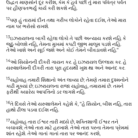
ઉદ્ધત માણસોને દૂર કરીશ,
કેમ કે હવે પછી તું મારા પવિત્ર પર્વત
પર હીણપતભર્યું કાર્ય કરી શકશે નહિ.
12
પણ હું તારામાં દીન તથા ગરીબ લોકોને રહેવા દઈશ,
તેઓ મારા
નામ પર ભરોસો રાખશે.
13
ઇઝરાયલના બાકી રહેલા લોકો તે પછી અન્યાય કરશે નહિ કે
જૂઠું બોલશે નહિ,
તેમના મુખમાં કપટી જીભ માલૂમ પડશે નહિ.
તેઓ ખાશે અને સૂઈ જશે અને કોઈ તેમને બીવડાવશે નહિ."
14
ઓ સિયોનની દીકરી ગાયન કર. હે ઇઝરાયલ ઉલ્લાસ કર.
હે
યરુશાલેમની દીકરી તારા પૂરા હૃદયથી ખુશ થા અને આનંદ કર.
15
યહોવાહ તમારી શિક્ષાનો અંત લાવ્યા છે; તેમણે તમારા દુશ્મનોને
કાઢી મૂક્યાં છે;
ઇઝરાયલના રાજા યહોવાહ, તમારામાં છે. તમને
ફરીથી ક્યારેય આપત્તિનો ડર લાગશે નહિ.
16
તે દિવસે તેઓ યરુશાલેમને કહેશે કે,
"હે સિયોન, બીશ નહિ, તારા
હાથો ઢીલા પડવા દઈશ નહિ.
17
યહોવાહ તારા ઈશ્વર તારી મધ્યે છે, શક્તિશાળી ઈશ્વર તને
બચાવશે;
તેઓ તારા માટે હરખાશે. તેઓ તારા પરના તેમના પ્રેમમાં
શાંત રહેશે.
તેઓ ગાતાં ગાતાં તારા પર આનંદ કરશે,