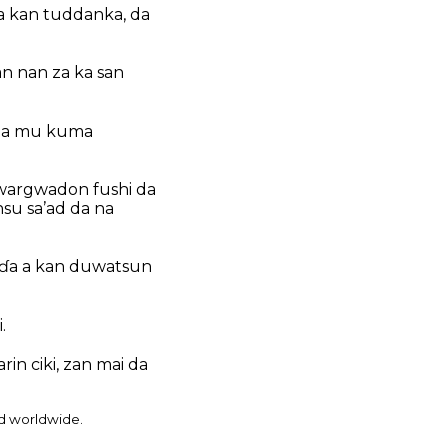
a kan tuddanka, da
an nan za ka san
 za mu kuma
 gwargwadon fushi da
nsu sa’ad da na
faɗa a kan duwatsun
.
in ciki, zan mai da
ed worldwide.