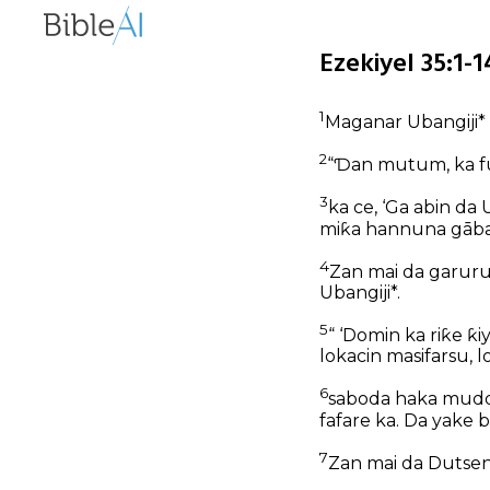
Ezekiyel 35:1-
1
Maganar Ubangiji* 
2
“Ɗan mutum, ka fus
3
ka ce, ‘Ga abin da
miƙa hannuna gāba d
4
Zan mai da garuru
Ubangiji*.
5
“ ‘Domin ka riƙe ƙ
lokacin masifarsu, 
6
saboda haka muddin
fafare ka. Da yake ba
7
Zan mai da Dutsen