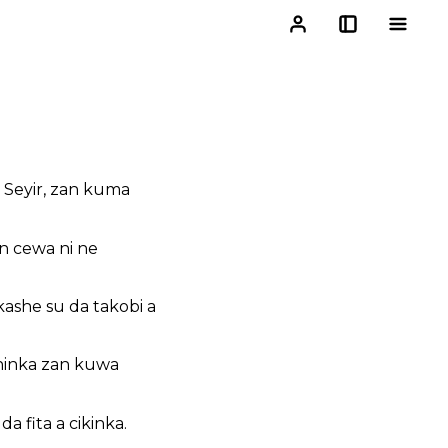
n Seyir, zan kuma
n cewa ni ne
kashe su da takobi a
jininka zan kuwa
 fita a cikinka.