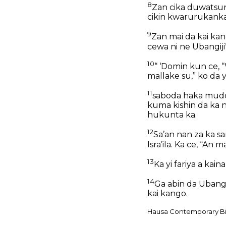
8
Zan cika duwatsun
cikin kwarurukanka
9
Zan mai da kai kan
cewa ni ne Ubangiji*
10
“ ‘Domin kun ce,
mallake su,” ko da y
11
saboda haka muddi
kuma kishin da ka n
hukunta ka.
12
Sa’an nan za ka s
Isra’ila. Ka ce, “A
13
Ka yi fariya a kai
14
Ga abin da Ubangi
kai kango.
Hausa Contemporary Bib