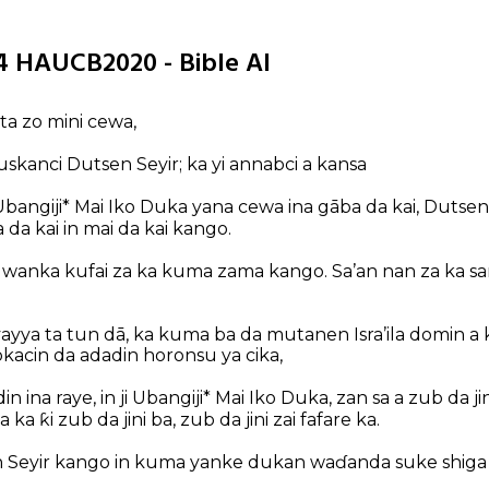
14 HAUCB2020 - Bible AI
ta zo mini cewa,
kanci Dutsen Seyir; ka yi annabci a kansa
 Ubangiji* Mai Iko Duka yana cewa ina gāba da kai, Dutse
a kai in mai da kai kango.
wanka kufai za ka kuma zama kango. Sa’an nan za ka sa
iyayya ta tun dā, ka kuma ba da mutanen Isra’ila domin a 
lokacin da adadin horonsu ya cika,
 ina raye, in ji Ubangiji* Mai Iko Duka, zan sa a zub da 
 ka ƙi zub da jini ba, zub da jini zai fafare ka.
 Seyir kango in kuma yanke dukan waɗanda suke shiga da