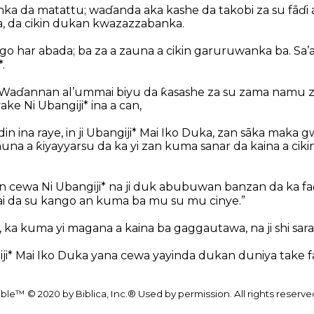
ka da matattu; waɗanda aka kashe da takobi za su fāɗi 
, da cikin dukan kwazazzabanka.
go har abada; ba za a zauna a cikin garuruwanka ba. Sa’
.
 “Waɗannan al’ummai biyu da ƙasashe za su zama namu
ake Ni Ubangiji* ina a can,
n ina raye, in ji Ubangiji* Mai Iko Duka, zan sāka maka
una a ƙiyayyarsu da ka yi zan kuma sanar da kaina a ciki
an cewa Ni Ubangiji* na ji duk abubuwan banzan da ka 
n mai da su kango an kuma ba mu su mu cinye.”
na, ka kuma yi magana a kaina ba gaggautawa, na ji shi sarai
ji* Mai Iko Duka yana cewa yayinda dukan duniya take far
le™ © 2020 by Biblica, Inc.® Used by permission. All rights reserv