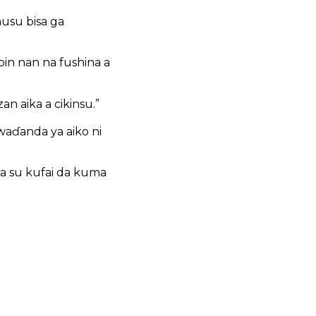
usu bisa ga
abin nan na fushina a
an aika a cikinsu.”
waɗanda ya aiko ni
a su kufai da kuma