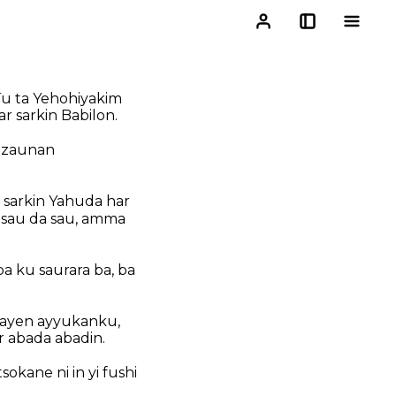
u ta Yehohiyakim
r sarkin Babilon.
azaunan
 sarkin Yahuda har
 sau da sau, amma
a ku saurara ba, ba
gayen ayyukanku,
r abada abadin.
okane ni in yi fushi