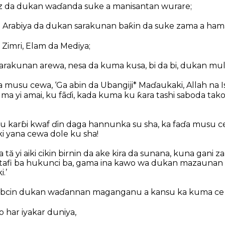
z da dukan waɗanda suke a manisantan wurare;
Arabiya da dukan sarakunan baƙin da suke zama a ham
Zimri, Elam da Mediya;
rakunan arewa, nesa da kuma kusa, bi da bi, dukan mul
a musu cewa, ‘Ga abin da Ubangiji* Maɗaukaki, Allah na Is
a yi amai, ku fāɗi, kada kuma ku ƙara tashi saboda tako
su karɓi kwaf ɗin daga hannunka su sha, ka faɗa musu ce
i yana cewa dole ku sha!
a tă yi aiki cikin birnin da ake kira da sunana, kuna gani za
tafi ba hukunci ba, gama ina kawo wa dukan mazaunan du
.’
nabcin dukan waɗannan maganganu a kansu ka kuma ce
o har iyakar duniya,