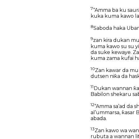
7
“Amma ba ku saurar
kuka kuma kawo la
8
Saboda haka Ubang
9
zan kira dukan mut
kuma kawo su su y
da suke kewaye. Zan
kuma zama kufai ha
10
Zan kawar da mury
dutsen niƙa da haske
11
Dukan wannan ƙas
Babilon shekaru sab
12
“Amma sa’ad da sh
al’ummarsa, ƙasar Ba
abada.
13
Zan kawo wa wan
rubuta a wannan li