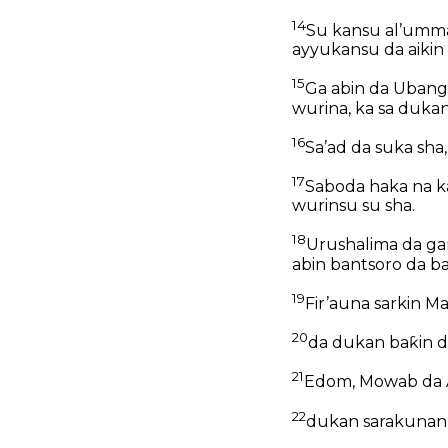
14
Su kansu al’umma
ayyukansu da aiki
15
Ga abin da Ubangij
wurina, ka sa dukan
16
Sa’ad da suka sha,
17
Saboda haka na k
wurinsu su sha.
18
Urushalima da ga
abin bantsoro da ba
19
Fir’auna sarkin M
20
da dukan baƙin d
21
Edom, Mowab da
22
dukan sarakunan 