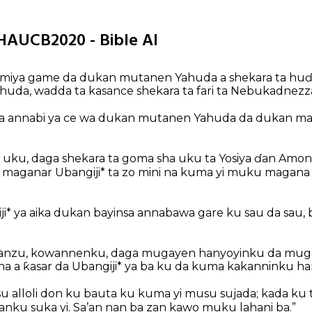
 HAUCB2020 - Bible AI
rmiya game da dukan mutanen Yahuda a shekara ta huɗ
ahuda, wadda ta kasance shekara ta fari ta Nebukadnezza
ya annabi ya ce wa dukan mutanen Yahuda da dukan m
a uku, daga shekara ta goma sha uku ta Yosiya ɗan Amon
 maganar Ubangiji* ta zo mini na kuma yi muku magana
i* ya aika dukan bayinsa annabawa gare ku sau da sau, b
 yanzu, kowannenku, daga mugayen hanyoyinku da mu
na a ƙasar da Ubangiji* ya ba ku da kuma kakanninku ha
 alloli don ku bauta ku kuma yi musu sujada; kada ku ts
nku suka yi. Sa’an nan ba zan kawo muku lahani ba.”