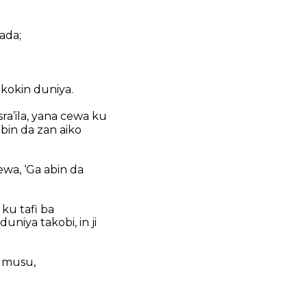
ada;
kokin duniya.
ra’ila, yana cewa ku
bin da zan aiko
wa, ‘Ga abin da
 ku tafi ba
niya takobi, in ji
 musu,