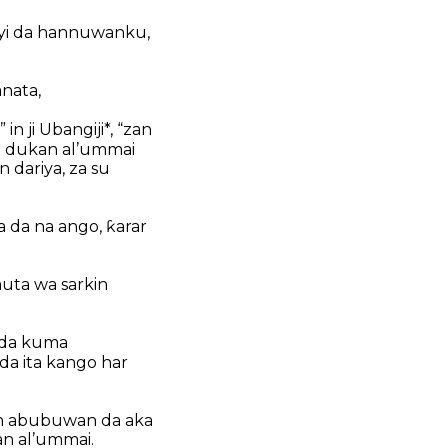
a yi da hannuwanku,
nata,
 ji Ubangiji*, “zan
a dukan al’ummai
 dariya, za su
 da na ango, ƙarar
uta wa sarkin
n da kuma
 da ita kango har
n abubuwan da aka
an al’ummai.