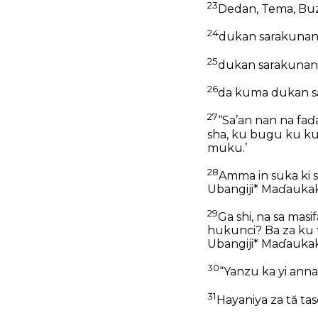
23
Dedan, Tema, Bu
24
dukan sarakunan 
25
dukan sarakunan 
26
da kuma dukan sa
27
“Sa’an nan na faɗ
sha, ku bugu ku kum
muku.’
28
Amma in suka ki 
Ubangiji* Maɗaukak
29
Ga shi, na sa masif
hukunci? Ba za ku 
Ubangiji* Maɗaukaki
30
“Yanzu ka yi an
31
Hayaniya za tă tas