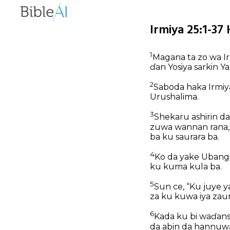
Irmiya 25:1-37
1
Magana ta zo wa I
ɗan Yosiya sarkin Y
2
Saboda haka Irmi
Urushalima.
3
Shekaru ashirin d
zuwa wannan rana,
ba ku saurara ba.
4
Ko da yake Ubangij
ku kuma kula ba.
5
Sun ce, “Ku juye
za ku kuwa iya zau
6
Kada ku bi waɗansu
da abin da hannuwa