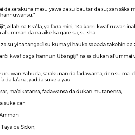
i da sarakuna masu yawa za su bautar da su; zan sāka m
n hannuwansu.”
i*, Allah na Isra’ila, ya faɗa mini, “Ka karɓi kwaf ruwan in
 al’umman da na aike ka gare su, su sha.
 za su yi ta tangaɗi su kuma yi hauka saboda takobin da z
arɓi kwaf daga hannun Ubangiji* na sa dukan al’ummai 
ruruwan Yahuda, sarakunan da fadawanta, don su mai d
’a da la’ana, yadda suke a yau;
asar, ma’aikatansa, fadawansa da dukan mutanensa,
a suke can;
 Ammon;
Taya da Sidon;