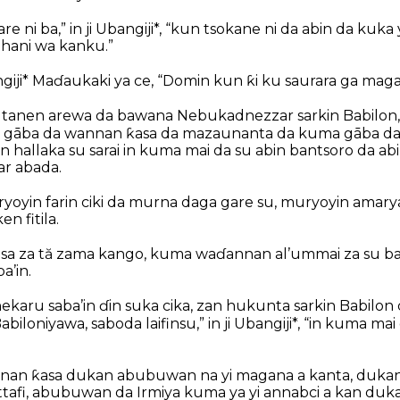
e ni ba,” in ji Ubangiji*, “kun tsokane ni da abin da kuk
hani wa kanku.”
iji* Maɗaukaki ya ce, “Domin kun ƙi ku saurara ga maga
anen arewa da bawana Nebukadnezzar sarkin Babilon,” in
i gāba da wannan ƙasa da mazaunanta da kuma gāba d
 hallaka su sarai in kuma mai da su abin bantsoro da abin
r abada.
oyin farin ciki da murna daga gare su, muryoyin amarya
n fitila.
a za tă zama kango, kuma waɗannan al’ummai za su ba
a’in.
ekaru saba’in ɗin suka cika, zan hukunta sarkin Babilo
biloniyawa, saboda laifinsu,” in ji Ubangiji*, “in kuma mai
nan ƙasa dukan abubuwan na yi magana a kanta, duka
ttafi, abubuwan da Irmiya kuma ya yi annabci a kan duk