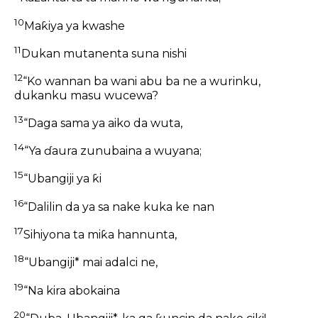
10
Maƙiya ya kwashe
11
Dukan mutanenta suna nishi
12
“Ko wannan ba wani abu ba ne a wurinku,
dukanku masu wucewa?
13
“Daga sama ya aiko da wuta,
14
“Ya ɗaura zunubaina a wuyana;
15
“Ubangiji ya ƙi
16
“Dalilin da ya sa nake kuka ke nan
17
Sihiyona ta miƙa hannunta,
18
“Ubangiji* mai adalci ne,
19
“Na kira abokaina
20