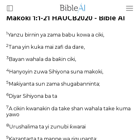
Makoki 1:1-21 HAUCB2020 - Bible AI
1
Yanzu birnin ya zama babu kowa a ciki,
2
Tana yin kuka mai zafi da dare,
3
Bayan wahala da baƙin ciki,
4
Hanyoyin zuwa Sihiyona suna makoki,
5
Maƙiyanta sun zama shugabanninta;
6
Diyar Sihiyona ba ta
7
A cikin kwanakin da take shan wahala take kuma
yawo
8
Urushalima ta yi zunubi ƙwarai
9
Ƙazantarta ta manne wa rigunanta;