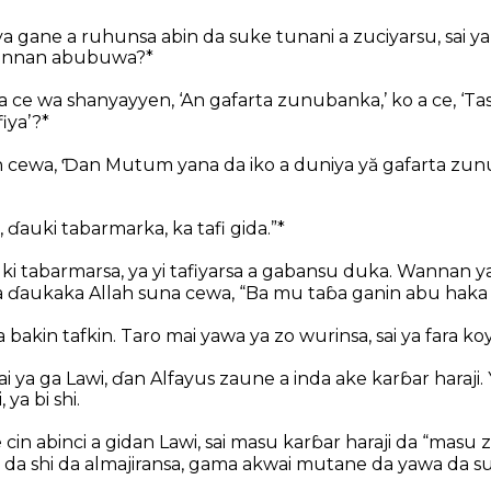
a gane a ruhunsa abin da suke tunani a zuciyarsu, sai y
annan abubuwa?*
 a ce wa shanyayyen, ‘An gafarta zunubanka,’ ko a ce, ‘Tas
iya’?*
cewa, Ɗan Mutum yana da iko a duniya yă gafarta zunub
, ɗauki tabarmarka, ka tafi gida.”*
auki tabarmarsa, ya yi tafiyarsa a gabansu duka. Wannan 
ɗaukaka Allah suna cewa, “Ba mu taɓa ganin abu haka 
a bakin tafkin. Taro mai yawa ya zo wurinsa, sai ya fara k
 sai ya ga Lawi, ɗan Alfayus zaune a inda ake karɓar haraji.
, ya bi shi.
cin abinci a gidan Lawi, sai masu karɓar haraji da “masu
e da shi da almajiransa, gama akwai mutane da yawa da suk