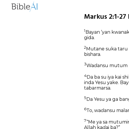
Markus 2:1-27
1
Bayan ’yan kwanaki
gida.
2
Mutane suka taru d
bishara.
3
Waɗansu mutum hu
4
Da ba su iya kai sh
inda Yesu yake. Ba
tabarmarsa.
5
Da Yesu ya ga bang
6
To, waɗansu malam
7
“Me ya sa mutumin
Allah kaɗai ba?”