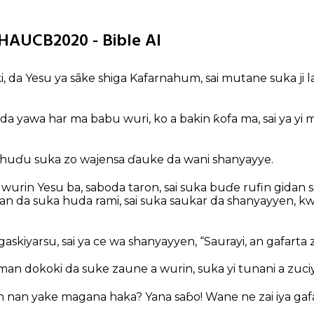
 HAUCB2020 - Bible AI
, da Yesu ya sāke shiga Kafarnahum, sai mutane suka ji 
a yawa har ma babu wuri, ko a bakin ƙofa ma, sai ya yi 
ɗu suka zo wajensa ɗauke da wani shanyayye.
i wurin Yesu ba, saboda taron, sai suka buɗe rufin gidan s
yan da suka huda rami, sai suka saukar da shanyayyen, k
askiyarsu, sai ya ce wa shanyayyen, “Saurayi, an gafarta
an dokoki da suke zaune a wurin, suka yi tunani a zuci
 nan yake magana haka? Yana saɓo! Wane ne zai iya gafa