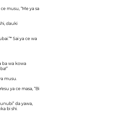
a ce musu, “Me ya sa
hi, ɗauki
ai.”* Sai ya ce wa
ya ba wa kowa
ba!”
oya musu.
 Yesu ya ce masa, “Bi
 zunubi” da yawa,
a bi shi.