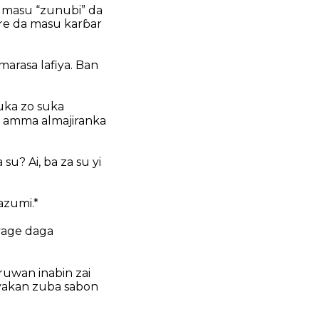
a masu “zunubi” da
tare da masu karɓar
 marasa lafiya. Ban
uka zo suka
i, amma almajiranka
su? Ai, ba za su yi
azumi.*
 yage daga
ruwan inabin zai
, yakan zuba sabon