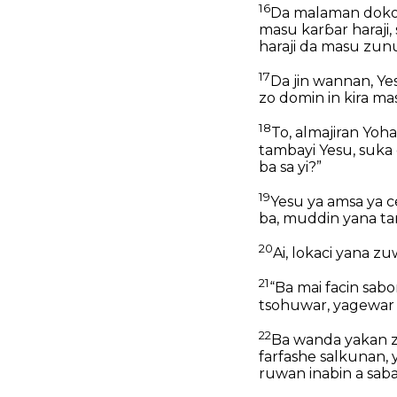
16
Da malaman dokoki
masu karɓar haraji, 
haraji da masu zun
17
Da jin wannan, Yesu
zo domin in kira mas
18
To, almajiran Yoh
tambayi Yesu, suka 
ba sa yi?”
19
Yesu ya amsa ya ce
ba, muddin yana tar
20
Ai, lokaci yana z
21
“Ba mai facin sabo
tsohuwar, yagewar 
22
Ba wanda yakan zu
farfashe salkunan, 
ruwan inabin a saba