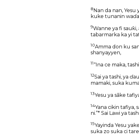
8
Nan da nan, Yesu y
kuke tunanin waɗ
9
Wanne ya fi sauƙi,
tabarmarka ka yi taf
10
Amma don ku san 
shanyayyen,
11
“Ina ce maka, tashi
12
Sai ya tashi, ya ɗ
mamaki, suka kuma 
13
Yesu ya sāke tafiy
14
Yana cikin tafiya,
ni.”* Sai Lawi ya tashi
15
Yayinda Yesu yake 
suka zo suka ci tar