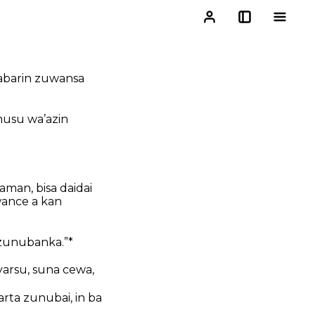
labarin zuwansa
musu wa’azin
aman, bisa daidai
wance a kan
 zunubanka.”*
yarsu, suna cewa,
rta zunubai, in ba