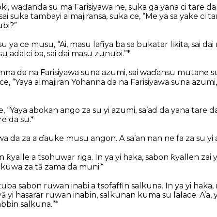
, waɗanda su ma Farisiyawa ne, suka ga yana ci tare d
sai suka tambayi almajiransa, suka ce, “Me ya sa yake ci 
ubi?”
 ya ce musu, “Ai, masu lafiya ba sa bukatar likita, sai dai
u adalci ba, sai dai masu zunubi.”*
anna da na Farisiyawa suna azumi, sai waɗansu mutane s
ce, “Yaya almajiran Yohanna da na Farisiyawa suna azum
, “Yaya abokan ango za su yi azumi, sa’ad da yana tare da 
e da su.*
uwa da za a ɗauke musu angon. A sa’an nan ne fa za su yi 
n ƙyalle a tsohuwar riga. In ya yi haka, sabon ƙyallen zai
kuwa za tă zama da muni.*
ba sabon ruwan inabi a tsofaffin salkuna. In ya yi haka, 
yă yi hasarar ruwan inabin, salkunan kuma su lalace. A’a
bbin salkuna.”*