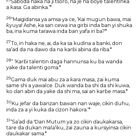
Saboda haka na ji tsoro, na je na ɓoye talentinka
a ƙasa. Ga abinka.’*
26
“Maigidansa ya amsa ya ce, ‘Kai mugun bawa, mai
ƙyuya! Ashe, ka san cewa ina girbi inda ban yi shuka
ba, ina kuma tarawa inda ban yafa iri ba?*
27
To, in haka ne, ai, da ka sa kuɗina a banki, don
sa’ad da na dawo da na karɓi abina da riba.*
28
“ ‘Karɓi talentin daga hannunsa ku ba wanda
yake da talenti goma.*
29
Gama duk mai abu za a ƙara masa, zai kuma
same shi a yawalce. Duk wanda ba shi da shi kuwa,
ko ɗan abin da yake da shi ma, sai an karɓe masa.*
30
Ku jefar da banzan bawan nan waje, cikin duhu,
inda za a yi kuka da cizon haƙora.’*
31
“Sa’ad da Ɗan Mutum ya zo cikin ɗaukakarsa,
tare da dukan mala’iku, zai zauna a kursiyinsa cikin
ɗaukakar sama.*