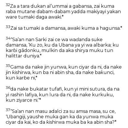
32
Za a tara dukan al’ummai a gabansa, zai kuma
raba mutane dabam-dabam yadda makiyayi yakan
ware tumaki daga awaki.*
33
Zai sa tumaki a damansa, awaki kuma a hagunsa.*
34
“Sa’an nan Sarki zai ce wa waɗanda suke
damansa, ‘Ku zo, ku da Ubana ya yi wa albarka; ku
karɓi gādonku, mulkin da aka shirya muku tun
halittar duniya.*
35
Gama da nake jin yunwa, kun ciyar da ni, da nake
jin ƙishirwa, kun ba ni abin sha, da nake baƙunci,
kun karɓe ni,*
36
da nake bukatar tufafi, kun yi mini sutura, da na
yi rashin lafiya, kun lura da ni, da nake kurkuku,
kun ziyarce ni.’*
37
“Sa’an nan masu adalci za su amsa masa, su ce,
‘Ubangiji, yaushe muka gan ka da yunwa muka
ciyar da kai, ko da ƙishirwa muka ba ka abin sha?*