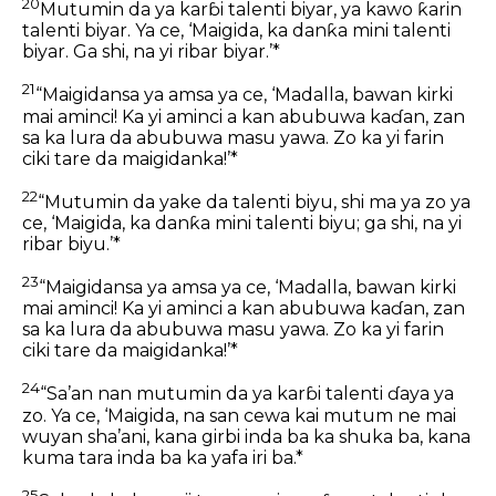
20
Mutumin da ya karɓi talenti biyar, ya kawo ƙarin
talenti biyar. Ya ce, ‘Maigida, ka danƙa mini talenti
biyar. Ga shi, na yi ribar biyar.’*
21
“Maigidansa ya amsa ya ce, ‘Madalla, bawan kirki
mai aminci! Ka yi aminci a kan abubuwa kaɗan, zan
sa ka lura da abubuwa masu yawa. Zo ka yi farin
ciki tare da maigidanka!’*
22
“Mutumin da yake da talenti biyu, shi ma ya zo ya
ce, ‘Maigida, ka danƙa mini talenti biyu; ga shi, na yi
ribar biyu.’*
23
“Maigidansa ya amsa ya ce, ‘Madalla, bawan kirki
mai aminci! Ka yi aminci a kan abubuwa kaɗan, zan
sa ka lura da abubuwa masu yawa. Zo ka yi farin
ciki tare da maigidanka!’*
24
“Sa’an nan mutumin da ya karɓi talenti ɗaya ya
zo. Ya ce, ‘Maigida, na san cewa kai mutum ne mai
wuyan sha’ani, kana girbi inda ba ka shuka ba, kana
kuma tara inda ba ka yafa iri ba.*
25