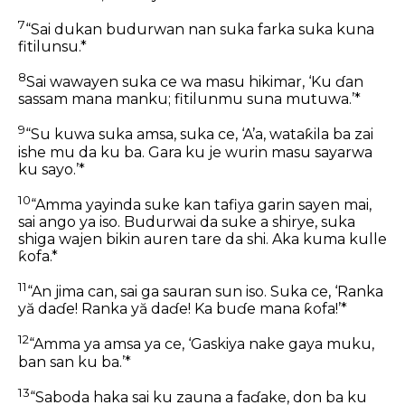
7
“Sai dukan budurwan nan suka farka suka kuna
fitilunsu.*
8
Sai wawayen suka ce wa masu hikimar, ‘Ku ɗan
sassam mana manku; fitilunmu suna mutuwa.’*
9
“Su kuwa suka amsa, suka ce, ‘A’a, wataƙila ba zai
ishe mu da ku ba. Gara ku je wurin masu sayarwa
ku sayo.’*
10
“Amma yayinda suke kan tafiya garin sayen mai,
sai ango ya iso. Budurwai da suke a shirye, suka
shiga wajen bikin auren tare da shi. Aka kuma kulle
ƙofa.*
11
“An jima can, sai ga sauran sun iso. Suka ce, ‘Ranka
yă daɗe! Ranka yă daɗe! Ka buɗe mana ƙofa!’*
12
“Amma ya amsa ya ce, ‘Gaskiya nake gaya muku,
ban san ku ba.’*
13
“Saboda haka sai ku zauna a faɗake, don ba ku