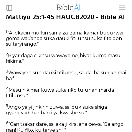
Mattiyu 25:1-45 HAUCB2020 - Bible AI
1
“A lokacin mulkin sama zai zama kamar budurwai
goma waɗanda suka ɗauki fitilunsu suka fita don
su taryi ango.*
2
Biyar daga cikinsu wawaye ne, biyar kuma masu
hikima.*
3
Wawayen sun ɗauki fitilunsu, sai dai ba su riƙe mai
ba.*
4
Masu hikimar kuwa suka riƙo tulunan mai da
fitilunsu.*
5
Ango ya yi jinkirin zuwa, sai duk suka shiga
gyangyaɗi har barci ya kwashe su.*
6
“Can tsakar dare, sai aka ji kira, ana cewa, ‘Ga ango
nan! Ku fito, ku tarye shi!’*