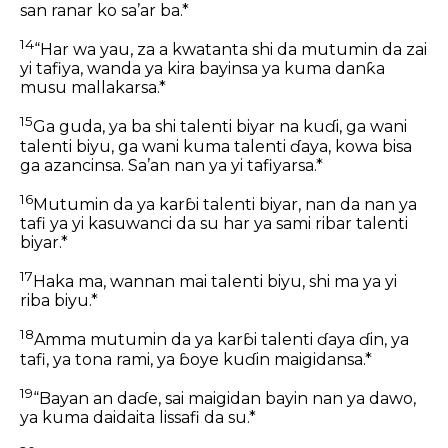
san ranar ko sa’ar ba.*
14
“Har wa yau, za a kwatanta shi da mutumin da zai
yi tafiya, wanda ya kira bayinsa ya kuma danƙa
musu mallakarsa.*
15
Ga guda, ya ba shi talenti biyar na kuɗi, ga wani
talenti biyu, ga wani kuma talenti ɗaya, kowa bisa
ga azancinsa. Sa’an nan ya yi tafiyarsa.*
16
Mutumin da ya karɓi talenti biyar, nan da nan ya
tafi ya yi kasuwanci da su har ya sami ribar talenti
biyar.*
17
Haka ma, wannan mai talenti biyu, shi ma ya yi
riba biyu.*
18
Amma mutumin da ya karɓi talenti ɗaya ɗin, ya
tafi, ya tona rami, ya ɓoye kuɗin maigidansa.*
19
“Bayan an daɗe, sai maigidan bayin nan ya dawo,
ya kuma daidaita lissafi da su.*