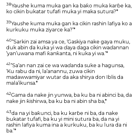
38
Yaushe kuma muka gan ka baƙo muka karɓe ka,
ko cikin bukatar tufafi muka yi maka sutura?*
39
Yaushe kuma muka gan ka cikin rashin lafiya ko a
kurkuku muka ziyarce ka?’*
40
“Sarkin zai amsa ya ce, ‘Gaskiya nake gaya muku,
duk abin da kuka yi wa ɗaya daga cikin waɗannan
’yan’uwana mafi ƙanƙanta, ni kuka yi wa.’*
41
“Sa’an nan zai ce wa waɗanda suke a hagunsa,
‘Ku rabu da ni, la’anannu, zuwa cikin
madawwamiyar wutar da aka shirya don Iblis da
mala’ikunsa.*
42
Gama da nake jin yunwa, ba ku ba ni abinci ba, da
nake jin ƙishirwa, ba ku ba ni abin sha ba,*
43
da na yi baƙunci, ba ku karɓe ni ba, da nake
bukatar tufafi, ba ku yi mini sutura ba, da na yi
rashin lafiya kuma ina a kurkuku, ba ku lura da ni
ba.’*