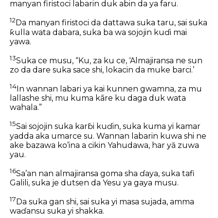
manyan firistoci labarin duk abin da ya faru.
12
Da manyan firistoci da dattawa suka taru, sai suka
ƙulla wata dabara, suka ba wa sojojin kuɗi mai
yawa.
13
Suka ce musu, “Ku, za ku ce, ‘Almajiransa ne sun
zo da dare suka sace shi, lokacin da muke barci.’
14
In wannan labari ya kai kunnen gwamna, za mu
lallashe shi, mu kuma kāre ku daga duk wata
wahala.”
15
Sai sojojin suka karɓi kuɗin, suka kuma yi kamar
yadda aka umarce su. Wannan labarin kuwa shi ne
ake bazawa ko’ina a cikin Yahudawa, har yă zuwa
yau.
16
Sa’an nan almajiransa goma sha ɗaya, suka tafi
Galili, suka je dutsen da Yesu ya gaya musu.
17
Da suka gan shi, sai suka yi masa sujada, amma
waɗansu suka yi shakka.