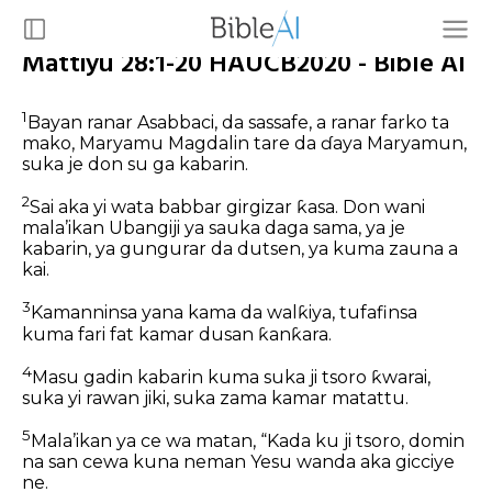
Mattiyu 28:1-20 HAUCB2020 - Bible AI
1
Bayan ranar Asabbaci, da sassafe, a ranar farko ta
mako, Maryamu Magdalin tare da ɗaya Maryamun,
suka je don su ga kabarin.
2
Sai aka yi wata babbar girgizar ƙasa. Don wani
mala’ikan Ubangiji ya sauka daga sama, ya je
kabarin, ya gungurar da dutsen, ya kuma zauna a
kai.
3
Kamanninsa yana kama da walƙiya, tufafinsa
kuma fari fat kamar dusan ƙanƙara.
4
Masu gadin kabarin kuma suka ji tsoro ƙwarai,
suka yi rawan jiki, suka zama kamar matattu.
5
Mala’ikan ya ce wa matan, “Kada ku ji tsoro, domin
na san cewa kuna neman Yesu wanda aka gicciye
ne.