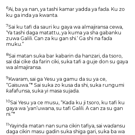
6
Ai, ba ya nan, ya tashi kamar yadda ya faɗa. Ku zo
ku ga inda ya kwanta.
7
Sai ku tafi da sauri ku gaya wa almajiransa cewa,
‘Ya tashi daga matattu, ya kuma ya sha gabanku
zuwa Galili. Can za ku gan shi.’ Ga shi na faɗa
muku.”
8
Sai matan suka bar kabarin da hanzari, da tsoro,
sai dai cike da farin ciki, suka tafi a guje don su gaya
wa almajiransa.
9
Kwaram, sai ga Yesu ya gamu da su ya ce,
“Gaisuwa.”* Sai suka zo kusa da shi, suka rungumi
ƙafafunsa, suka yi masa sujada.
10
Sai Yesu ya ce musu, “Kada ku ji tsoro, ku tafi ku
gaya wa ’yan’uwana, su tafi Galili. A can za su gan
ni.”*
11
Yayinda matan nan suna cikin tafiya, sai waɗansu
daga cikin masu gadin suka shiga gari, suka ba wa