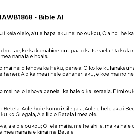
HAWB1868 - Bible AI
keia olelo, a'u e hapai aku nei no oukou, Oia hoi, he ka
la hou ae, ke kaikamahine puupaa o ka Iseraela: Ua kulai
 mea nana ia e hoala.
o mai nei o Iehova ka Haku, peneia: O ko ke kulanakauha
e haneri; A o ka mea i hele pahaneri aku, e koe mai no he
 mai nei o Iehova peneia i ka hale o ka Iseraela, E imi ouk
 i Betela, Aole hoi e komo i Gilegala, Aole e hele aku i B
aku ko Gilegala, A e lilo o Betela i mea ole.
va, a e ola oukou; O lele mai ia, me he ahi la, ma ka hale 
 mea nana ia e kinai ma Betela.