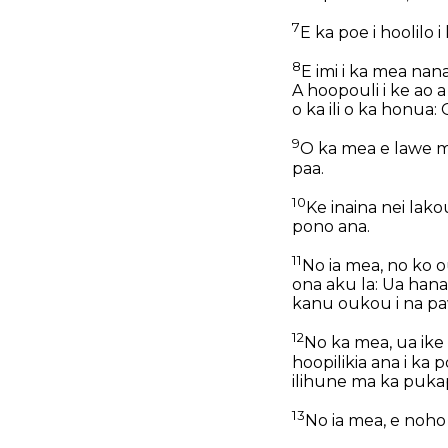
7
E ka poe i hoolilo
8
E imi i ka mea nan
A hoopouli i ke ao a
o ka ili o ka honua:
9
O ka mea e lawe ma
paa.
10
Ke inaina nei lak
pono ana.
11
No ia mea, no ko o
ona aku la: Ua hana
kanu oukou i na paw
12
No ka mea, ua ike
hoopilikia ana i ka
ilihune ma ka puka
13
No ia mea, e noho