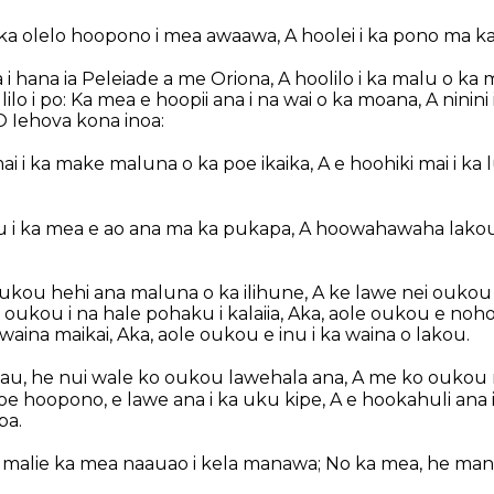
 i ka olelo hoopono i mea awaawa, A hoolei i ka pono ma k
a i hana ia Peleiade a me Oriona, A hoolilo i ka malu o k
 lilo i po: Ka mea e hoopii ana i na wai o ka moana, A ninin
 O Iehova kona inoa:
i i ka make maluna o ka poe ikaika, A e hoohiki mai i ka
ou i ka mea e ao ana ma ka pukapa, A hoowahawaha lakou
ukou hehi ana maluna o ka ilihune, A ke lawe nei oukou 
 oukou i na hale pohaku i kalaiia, Aka, aole oukou e noho
aina maikai, Aka, aole oukou e inu i ka waina o lakou.
 au, he nui wale ko oukou lawehala ana, A me ko oukou
 poe hoopono, e lawe ana i ka uku kipe, A e hookahuli ana
pa.
 malie ka mea naauao i kela manawa; No ka mea, he mana