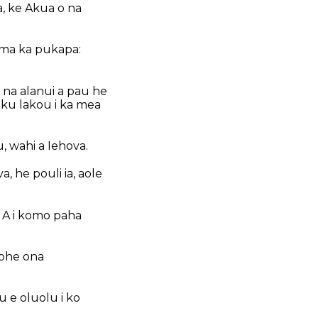
va, ke Akua o na
o ma ka pukapa:
a na alanui a pau he
aku lakou i ka mea
, wahi a Iehova.
a, he pouli ia, aole
: A i komo paha
aohe ona
 e oluolu i ko