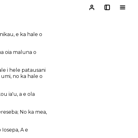
nikau, e ka hale o
na oia maluna o
le i hele patausani
 umi, no ka hale o
ou ia'u, a e ola
eereseba; No ka mea,
o Iosepa, A e