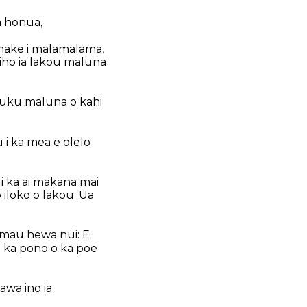
a honua,
a make i malamalama,
i iho ia lakou maluna
 luku maluna o kahi
 i ka mea e olelo
i ka ai makana mai
 iloko o lakou; Ua
 mau hewa nui: E
 i ka pono o ka poe
wa ino ia.