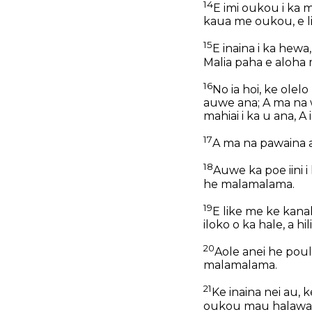
14
E imi oukou i ka m
kaua me oukou, e li
15
E inaina i ka hew
Malia paha e aloha 
16
No ia hoi, ke olel
auwe ana; A ma na w
mahiai i ka u ana, A
17
A ma na pawaina a
18
Auwe ka poe iini i
he malamalama.
19
E like me ke kanak
iloko o ka hale, a hi
20
Aole anei he poul
malamalama.
21
Ke inaina nei au,
oukou mau halawai