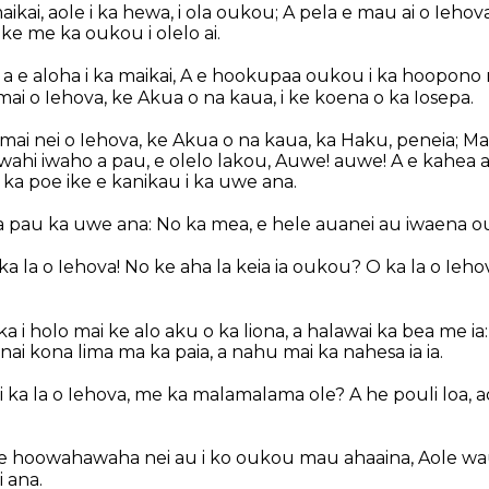
aikai, aole i ka hewa, i ola oukou; A pela e mau ai o Ieho
ke me ka oukou i olelo ai.
a, a e aloha i ka maikai, A e hookupaa oukou i ka hoopon
mai o Iehova, ke Akua o na kaua, i ke koena o ka Iosepa.
o mai nei o Iehova, ke Akua o na kaua, ka Haku, peneia; M
ahi iwaho a pau, e olelo lakou, Auwe! auwe! A e kahea 
 i ka poe ike e kanikau i ka uwe ana.
 pau ka uwe ana: No ka mea, e hele auanei au iwaena ou
 ka la o Iehova! No ke aha la keia ia oukou? O ka la o Iehov
a i holo mai ke alo aku o ka liona, a halawai ka bea me ia
linai kona lima ma ka paia, a nahu mai ka nahesa ia ia.
i ka la o Iehova, me ka malamalama ole? A he pouli loa, 
 ke hoowahawaha nei au i ko oukou mau ahaaina, Aole wau
 ana.