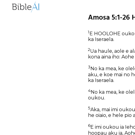
Amosa 5:1-26 
1
E HOOLOHE oukou i 
ka Iseraela.
2
Ua haule, aole e a
kona aina iho: Aohe
3
No ka mea, ke olel
aku, e koe mai no h
ka Iseraela.
4
No ka mea, ke olelo
oukou.
5
Aka, mai imi oukou
he oiaio, e hele pio 
6
E imi oukou ia Ieho
hoopau aku ia, Aohe