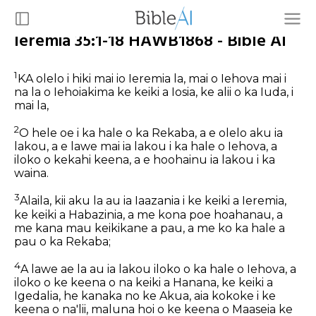
Ieremia 35:1-18 HAWB1868 - Bible AI
1
KA olelo i hiki mai io Ieremia la, mai o Iehova mai i
na la o Iehoiakima ke keiki a Iosia, ke alii o ka Iuda, i
mai la,
2
O hele oe i ka hale o ka Rekaba, a e olelo aku ia
lakou, a e lawe mai ia lakou i ka hale o Iehova, a
iloko o kekahi keena, a e hoohainu ia lakou i ka
waina.
3
Alaila, kii aku la au ia Iaazania i ke keiki a Ieremia,
ke keiki a Habazinia, a me kona poe hoahanau, a
me kana mau keikikane a pau, a me ko ka hale a
pau o ka Rekaba;
4
A lawe ae la au ia lakou iloko o ka hale o Iehova, a
iloko o ke keena o na keiki a Hanana, ke keiki a
Igedalia, he kanaka no ke Akua, aia kokoke i ke
keena o na'lii, maluna hoi o ke keena o Maaseia ke