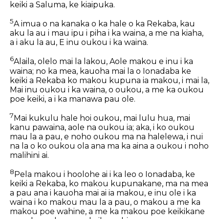
keiki a Saluma, ke kiaipuka.
5
A imua o na kanaka o ka hale o ka Rekaba, kau
aku la au i mau ipu i piha i ka waina, a me na kiaha,
a i aku la au, E inu oukou i ka waina.
6
Alaila, olelo mai la lakou, Aole makou e inu i ka
waina; no ka mea, kauoha mai la o Ionadaba ke
keiki a Rekaba ko makou kupuna ia makou, i mai la,
Mai inu oukou i ka waina, o oukou, a me ka oukou
poe keiki, a i ka manawa pau ole.
7
Mai kukulu hale hoi oukou, mai lulu hua, mai
kanu pawaina, aole na oukou ia; aka, i ko oukou
mau la a pau, e noho oukou ma na halelewa, i nui
na la o ko oukou ola ana ma ka aina a oukou i noho
malihini ai.
8
Pela makou i hoolohe ai i ka leo o Ionadaba, ke
keiki a Rekaba, ko makou kupunakane, ma na mea
a pau ana i kauoha mai ai ia makou, e inu ole i ka
waina i ko makou mau la a pau, o makou a me ka
makou poe wahine, a me ka makou poe keikikane