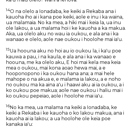
14
O na olelo a Ionadaba, ke keiki a Rekaba ana i
kauoha iho ai i kana poe keiki, aole e inu i ka waina,
ua malamaia. No ka mea, a hiki mai i keia la, ua inu
ole lakou, a ua malama hoi i ke kauoha a ka makua.
Aka, ua olelo aku no wau ia oukou, e ala ana i ka
wanaao e olelo, aole nae oukou i hoolohe mai ia'u.
15
Ua hoouna aku no hoi au io oukou la, i ka'u poe
kauwa a pau, i na kaula, e ala ana i ka wanaao e
hoouna, me ka olelo aku, E hoi mai kela mea keia
mea o oukou, mai kona aoao hewa mai, a e
hooponopono i ka oukou hana ana; a mai hele
mahope o na akua e, e malama ia lakou, a e noho
no oukou ma ka aina a'u i haawi aku ai ia oukou, a i
ko oukou poe makua; aole nae oukou i haliu mai i
ko oukou pepeiao, aole i hoolohe mai ia'u.
16
No ka mea, ua malama na keiki a Ionadaba, ke
keiki a Rekaba i ke kauoha o ko lakou makua, ana i
kauoha ai ia lakou; a ua hoolohe ole keia poe
kanaka ia'u: