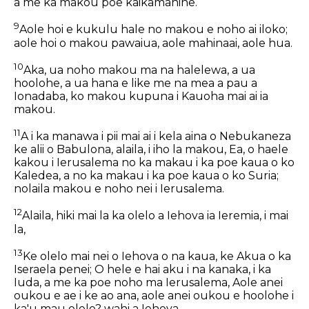
a me ka makou poe kaikamahine.
9
Aole hoi e kukulu hale no makou e noho ai iloko;
aole hoi o makou pawaiua, aole mahinaai, aole hua.
10
Aka, ua noho makou ma na halelewa, a ua
hoolohe, a ua hana e like me na mea a pau a
Ionadaba, ko makou kupuna i Kauoha mai ai ia
makou.
11
A i ka manawa i pii mai ai i kela aina o Nebukaneza
ke alii o Babulona, alaila, i iho la makou, Ea, o haele
kakou i Ierusalema no ka makau i ka poe kaua o ko
Kaledea, a no ka makau i ka poe kaua o ko Suria;
nolaila makou e noho nei i Ierusalema.
12
Alaila, hiki mai la ka olelo a Iehova ia Ieremia, i mai
la,
13
Ke olelo mai nei o Iehova o na kaua, ke Akua o ka
Iseraela penei; O hele e hai aku i na kanaka, i ka
Iuda, a me ka poe noho ma Ierusalema, Aole anei
oukou e ae i ke ao ana, aole anei oukou e hoolohe i
ka'u mau olelo? wahi a Iehova.