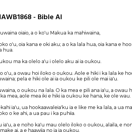
HAWB1868 - Bible AI
aina oiaio, a o ko'u Makua ka mahiwaina,
loko o'u, oia kana e oki aku; a o ka lala hua, oia kana e h
a hua.
u ma ka olelo a'u i olelo aku ai ia oukou.
 o'u, a owau hoi iloko o oukou. Aole e hiki i ka lala ke h
waina; pela e hiki ole ai ia oukou ke pili ole mai ia'u.
na, o oukou na lala. O ka mea e pili ana ia'u, a owau hoi 
ka mea, aole mea iki e hiki ia oukou ke hana, ke ole wau.
ekahi ia'u, ua hookaawaleia'ku ia e like me ka lala, a ua malo
loko o ke ahi, a ua pau i ka puhiia.
u ia'u, a e noho ka'u mau olelo iloko o oukou, alaila, e no
ke ai, a e haawiia no ia ia oukou.