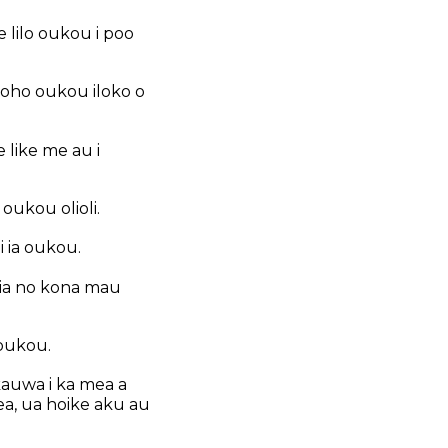
 lilo oukou i poo
 noho oukou iloko o
 like me au i
oukou olioli.
i ia oukou.
 oia no kona mau
 oukou.
kauwa i ka mea a
ea, ua hoike aku au