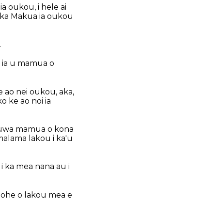
a oukou, i hele ai
ai ka Makua ia oukou
.
a ia u mamua o
e ao nei oukou, aka,
o ke ao noi ia
 kauwa mamua o kona
malama lakou i ka'u
i ka mea nana au i
, aohe o lakou mea e