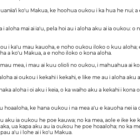
aniia'i ko'u Makua, ke hoohua oukou i ka hua he nui; a e
i aloha mai ai ia'u, pela hoi au i aloha aku ai ia oukou: o
u i ka'u mau kauoha, e noho oukou iloko o kuu aloha; e
ha a ko'u Makua, a e noho iloko o kona aloha.
 mau mea, i mau ai kuu olioli no oukou, i mahuahua ai ko 
aloha ai oukou i kekahi i kekahi, e like me au i aloha aku a
aka aloha i oi aku i keia, o ka waiho aku a kekahi i kona
 hoaaloha, ke hana oukou i na mea a'u e kauoha nei ia
u aku ia oukou he poe kauwa; no ka mea, aole e ike ke 
 aka, ua kapa aku au ia oukou he poe hoaaloha; no ka m
pau a'u i lohe ai i ko'u Makua.