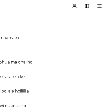
oomaemae i
oohua ma ona iho,
ia ia, oia ke
o: a e hoiliiliia
noi oukou i ka