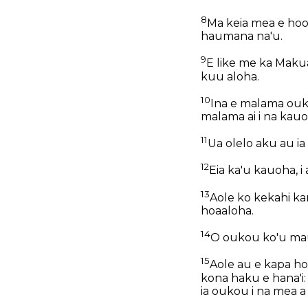
8
Ma keia mea e hoou
haumana na'u.
9
E like me ka Makua 
kuu aloha.
10
Ina e malama ouko
malama ai i na kauo
11
Ua olelo aku au ia
12
Eia ka'u kauoha, i 
13
Aole ko kekahi kan
hoaaloha.
14
O oukou ko'u mau
15
Aole au e kapa ho
kona haku e hana'i:
ia oukou i na mea a 