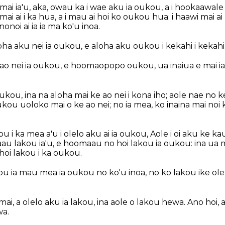
ai ia'u, aka, owau ka i wae aku ia oukou, a i hookaawale i
ai ai i ka hua, a i mau ai hoi ko oukou hua; i haawi mai 
onoi ai ia ia ma ko'u inoa.
ha aku nei ia oukou, e aloha aku oukou i kekahi i kekahi
e ao nei ia oukou, e hoomaopopo oukou, ua inaiua e mai i
ukou, ina na aloha mai ke ao nei i kona iho; aole nae no k
ou uoloko mai o ke ao nei; no ia mea, ko inaina mai noi k
i ka mea a'u i olelo aku ai ia oukou, Aole i oi aku ke
u lakou ia'u, e hoomaau no hoi lakou ia oukou: ina ua 
hoi lakou i ka oukou.
u ia mau mea ia oukou no ko'u inoa, no ko lakou ike ole 
 mai, a olelo aku ia lakou, ina aole o lakou hewa. Ano hoi
wa.