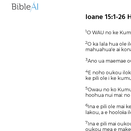
Ioane 15:1-26 
1
O WAU no ke Kumuw
2
O ka lala hua ole i
mahuahua'e ai kon
3
Ano ua maemae ouko
4
E noho oukou iloko
ke pili ole i ke kumu
5
Owau no ko Kumuwai
hoohua nui mai: no 
6
Ina e pili ole mai k
lakou, a e hooloiia i
7
Ina e pili mai ouko
oukou mea e makema