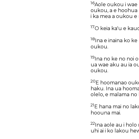
16
Aole oukou i wae m
oukou, a e hoohua m
i ka mea a oukou e n
17
O keia ka'u e kauo
18
Ina e inaina ko k
oukou.
19
Ina no ke no noi o
ua wae aku au ia ouk
oukou.
20
E hoomanao oukou 
haku. Ina ua hoomaa
olelo, e malama no 
21
E hana mai no lako
hoouna mai.
22
Ina aole au i holo
uhi ai i ko lakou he