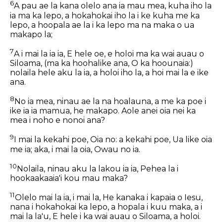
6
A pau ae la kana olelo ana ia mau mea, kuha iho la
ia ma ka lepo, a hokahokai iho la i ke kuha me ka
lepo, a hoopala ae la i ka lepo ma na maka o ua
makapo la;
7
A i mai la ia ia, E hele oe, e holoi ma ka wai auau o
Siloama, (ma ka hoohalike ana, O ka hoounaia:)
nolaila hele aku la ia, a holoi iho la, a hoi mai la e ike
ana.
8
No ia mea, ninau ae la na hoalauna, a me ka poe i
ike ia ia mamua, he makapo. Aole anei oia nei ka
mea i noho e nonoi ana?
9
I mai la kekahi poe, Oia no: a kekahi poe, Ua like oia
me ia; aka, i mai la oia, Owau no ia.
10
Nolaila, ninau aku la lakou ia ia, Pehea la i
hookaakaaia'i kou mau maka?
11
Olelo mai la ia, i mai la, He kanaka i kapaia o Iesu,
nana i hokahokai ka lepo, a hopala i kuu maka, a i
mai la la'u, E hele i ka wai auau o Siloama, a holoi.