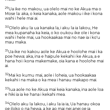
29
Ua ike no makou, ua olelo mai no ke Akua ma o
Mose la: aka, o keia kanaka, aole makou i ike i kona
wahi i hele mai ai.
30
Olelo aku la ua kanaka la, i aku la ia lakou, He
mea kupanaha ka keia, o ko oukou ike ole i kona
wahi i hele mai, ua hookaakaa mai no nae ia i ko'u
mau maka.
31
Ua ike no kakou aole ke Akua e hoolohe mai i ka
poe hewa; aka, ina e haipule kekahi i ke Akua, a e
hana hoi i kona makemake, oia kana e hoolohe mai
ai.
32
Mai ko kumu mai, aole i loheia, ua hookaakaa
kekahi i na maka o ka mea i hanau makapo mai.
33
lua aole no ke Akua mai keia kanaka, ina aole loa
e hiki ia ia ke hana i kekahi mea.
34
Olelo aku la lakou, i aku la ia ia, Ua hanau okoa
oe iloko o na hewa, a ke ao mai nei anei oe ia