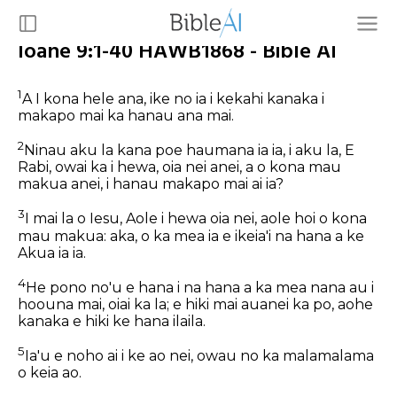
Ioane 9:1-40 HAWB1868 - Bible AI
1
A I kona hele ana, ike no ia i kekahi kanaka i
makapo mai ka hanau ana mai.
2
Ninau aku la kana poe haumana ia ia, i aku la, E
Rabi, owai ka i hewa, oia nei anei, a o kona mau
makua anei, i hanau makapo mai ai ia?
3
I mai la o Iesu, Aole i hewa oia nei, aole hoi o kona
mau makua: aka, o ka mea ia e ikeia'i na hana a ke
Akua ia ia.
4
He pono no'u e hana i na hana a ka mea nana au i
hoouna mai, oiai ka la; e hiki mai auanei ka po, aohe
kanaka e hiki ke hana ilaila.
5
Ia'u e noho ai i ke ao nei, owau no ka malamalama
o keia ao.