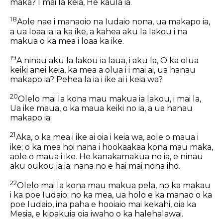
maka? I mai la keia, He kaula ia.
18
Aole nae i manaoio na Iudaio nona, ua makapo ia,
a ua loaa ia ia ka ike, a kahea aku la lakou i na
makua o ka mea i loaa ka ike.
19
A ninau aku la lakou ia laua, i aku la, O ka olua
keiki anei keia, ka mea a olua i i mai ai, ua hanau
makapo ia? Pehea la ia i ike ai i keia wa?
20
Olelo mai la kona mau makua ia lakou, i mai la,
Ua ike maua, o ka maua keiki no ia, a ua hanau
makapo ia:
21
Aka, o ka mea i ike ai oia i keia wa, aole o maua i
ike; o ka mea hoi nana i hookaakaa kona mau maka,
aole o maua i ike. He kanakamakua no ia, e ninau
aku oukou ia ia; nana no e hai mai nona iho.
22
Olelo mai la kona mau makua pela, no ka makau
i ka poe Iudaio; no ka mea, ua holo e ka manao o ka
poe Iudaio, ina paha e hooiaio mai kekahi, oia ka
Mesia, e kipakuia oia iwaho o ka halehalawai.