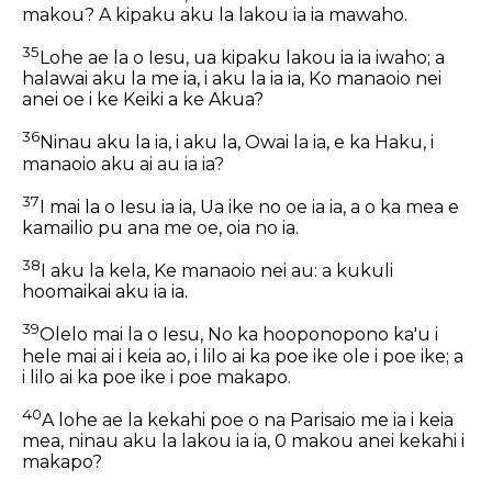
makou? A kipaku aku la lakou ia ia mawaho.
35
Lohe ae la o Iesu, ua kipaku lakou ia ia iwaho; a
halawai aku la me ia, i aku la ia ia, Ko manaoio nei
anei oe i ke Keiki a ke Akua?
36
Ninau aku la ia, i aku la, Owai la ia, e ka Haku, i
manaoio aku ai au ia ia?
37
I mai la o Iesu ia ia, Ua ike no oe ia ia, a o ka mea e
kamailio pu ana me oe, oia no ia.
38
I aku la kela, Ke manaoio nei au: a kukuli
hoomaikai aku ia ia.
39
Olelo mai la o Iesu, No ka hooponopono ka'u i
hele mai ai i keia ao, i lilo ai ka poe ike ole i poe ike; a
i lilo ai ka poe ike i poe makapo.
40
A lohe ae la kekahi poe o na Parisaio me ia i keia
mea, ninau aku la lakou ia ia, 0 makou anei kekahi i
makapo?