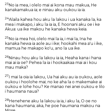
23
No ia mea, i olelo mai ai kona mau makua, He
kanakamakua ia; e ninau aku oukou ia ia.
24
Alaila kahea hou aku la lakou i ua kanaka la, ka
mea i makapo, i aku la ia ia, E hoonani aku oe i ke
Akua: ua ike makou he kanaka hewa keia.
25
No ia mea hoi, olelo mai la ia, i mai la, Ina he
kanaka hewa ia aole au i ike; hookahi mea a'u i ike,
mamua he makapo ko'u, ano la ua ike.
26
Ninau hou aku la lakou ia ia, Heaha kana i hana
mai ai ia oe? Pehea la ia i hookaakaa mai ai i kou
mau maka?
27
I mai la oia ia lakou, Ua hai aku au ia oukou, aole
oukou i hoolohe mai; no ke aha la o makemake ai
oukou e lohe hou? Ke manao nei anei oukou e lilo
i haumana naua?
28
Henehene aku la lakou ia ia, i aku la, O oe no
kana haumana; aka, he poe haumana makou na
Mose.