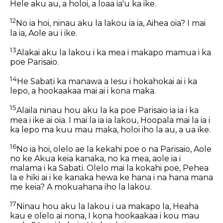
Hele aku au, a holoi, a loaa ia'u ka ike.
12
No ia hoi, ninau aku la lakou ia ia, Aihea oia? I mai
la ia, Aole au i ike.
13
Alakai aku la lakou i ka mea i makapo mamua i ka
poe Parisaio.
14
He Sabati ka manawa a Iesu i hokahokai ai i ka
lepo, a hookaakaa mai ai i kona maka.
15
Alaila ninau hou aku la ka poe Parisaio ia ia i ka
mea i ike ai oia. I mai la ia ia lakou, Hoopala mai la ia i
ka lepo ma kuu mau maka, holoi iho la au, a ua ike.
16
No ia hoi, olelo ae la kekahi poe o na Parisaio, Aole
no ke Akua keia kanaka, no ka mea, aole ia i
malama i ka Sabati. Olelo mai la kokahi poe, Pehea
la e hiki ai i ke kanaka hewa ke hana i na hana mana
me keia? A mokuahana iho la lakou.
17
Ninau hou aku la lakou i ua makapo la, Heaha
kau e olelo ai nona, I kona hookaakaa i kou mau