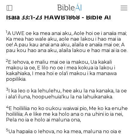
Isaia 33:1-23 HAWB1868 - Bible AI
1
A UWE oe ka mea anai aku, Aole hoi oe i anaiia mai;
Ka mea hao wale aku, aole nae lakou i hao mai ia
oe! A pau kau anai ana aku, alaila e anaiia mai oe; A
pau kou hao ana aku, alaila lakou e hao mai ai ia oe.
2
E Iehova, e maliu mai oe ia makou, Ua kakali
makou ia oe, E lilo no oe i mea kokua ia lakou i
kakahiaka, I mea hoi e ola'i makou i ka manawa
popilikia.
3
I ka leo o ka lehulehu, hee aku la na kanaka, Ia oe
i ala'i iluna, hoopuehuia'ku la na lahuikanaka.
4
E hoiliiliia no ko oukou waiwai pio, Me ko ka enuhe
hoiliiliia; A e like me ka holo ana o na uhini io ia nei,
Pela no ia e holo ai maluna ona,
5
Ua hapaiia o Iehova, no ka mea, maluna no oia e