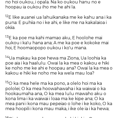
no hoi oukou, i opala. Na ko oukou hanu no e
hoopau ia oukou iho me he ahi la.
12
E like auanei ua lahuikanaka me ke kahu ana i ka
puna: E puhiia no i ke ahi, e like me na kakalaioa i
okiia.
13
E ka poe ma kahi mamao aku, E hoolohe mai
oukou i ka'u hana ana; A me ka poe e kokoke mai
hoi, E hoomaopopo oukou i ko'u mana.
14
Ua makau ka poe hewa ma Ziona, Ua loohia ka
poe aia i ka haalulu. Owai la ka mea o kakou e hiki
ke noho me ke ahi e hoopau ana? Owai la ka mea o
kakou e hiki ke noho me ka wela mau loa?
15
O ka mea hele ma ka pono, a olelo hoi ma ka
pololei; O ka mea hoowahawaha i ka waiwai o ka
hookaumaha ana, O ka mea lulu mawaho aku o
kona lima i ka waiwai i loaa ma ke kipe ana; O ka
mea pani i kona mau pepeiao o lohe i ke koko, O ka
mea hoopili i kona mau maka, i ike ole ia i ka hewa;
16