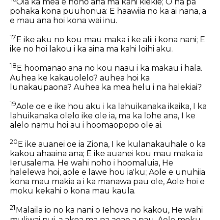
Oia ka mea e noho ana ma kahi kiekie; O na pa
pohaka kona puuhonua: E haawiia no ka ai nana, a
e mau ana hoi kona wai inu.
17
E ike aku no kou mau maka i ke alii i kona nani; E
ike no hoi lakou i ka aina ma kahi loihi aku.
18
E hoomanao ana no kou naau i ka makau i hala.
Auhea ke kakauolelo? auhea hoi ka
lunakaupaona? Auhea ka mea helu i na halekiai?
19
Aole oe e ike hou aku i ka lahuikanaka ikaika, I ka
lahuikanaka olelo ike ole ia, ma ka lohe ana, I ke
alelo namu hoi au i hoomaopopo ole ai.
20
E ike auanei oe ia Ziona, I ke kulanakauhale o ka
kakou ahaaina ana; E ike auanei kou mau maka ia
Ierusalema. He wahi noho i hoomaluia, He
halelewa hoi, aole e lawe hou ia'ku; Aole e unuhiia
kona mau makia a i ka manawa pau ole, Aole hoi e
moku kekahi o kona mau kaula.
21
Malaila io no ka nani o Iehova no kakou, He wahi
muliwai nui, a akea ma na aoao a pau, Aole moku