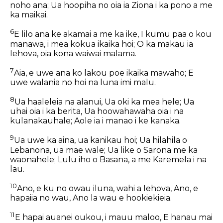
noho ana; Ua hoopiha no oia ia Ziona i ka pono a me
ka maikai.
6
E lilo ana ke akamai a me ka ike, I kumu paa o kou
manawa, i mea kokua ikaika hoi; O ka makau ia
Iehova, oia kona waiwai malama.
7
Aia, e uwe ana ko lakou poe ikaika mawaho; E
uwe walania no hoi na luna imi malu.
8
Ua haaleleia na alanui, Ua oki ka mea hele; Ua
uhai oia i ka berita, Ua hoowahawaha oia i na
kulanakauhale; Aole ia i manao i ke kanaka.
9
Ua uwe ka aina, ua kanikau hoi; Ua hilahila o
Lebanona, ua mae wale; Ua like o Sarona me ka
waonahele; Lulu iho o Basana, a me Karemela i na
lau.
10
Ano, e ku no owau iluna, wahi a Iehova, Ano, e
hapaiia no wau, Ano la wau e hookiekieia.
11
E hapai auanei oukou, i mauu maloo, E hanau mai