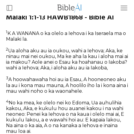
Malaki 1:1-13 HAWB1868 - Bible AI
1
K A WANANA o ka olelo a Iehova i ka Iseraela ma o
Malaki la.
2
Ua aloha aku au ia oukou, wahi a Iehova; Aka, ke
ninau mai nei oukou, Ma ke aha la kau i aloha mai ai
ia makou? Aole anei o Esau ka hoahanau o Iakoba?
wahi a Iehova; Aka, i aloha aku au ia Iakoba,
3
A hoowahawaha hoi au ia Esau, A hooneoneo aku
la au i kona mau mauna, A hoolilo iho la i kona aina i
mau wahi noho o ka waonahele.
4
No ka mea, ke olelo nei ko Edoma, Ua auhulihia
kakou, Aka, e kukulu hou auanei kakou i na wahi
neoneo: Penei ka Iehova o na kaua i olelo mai ai, E
kukulu lakou, a e wawahi hoi au: E kapaia lakou,
Na aina o ka aia, A o na kanaka a Iehova e inaina
mau loa ai.