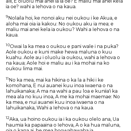
alii, E oluolu mai anei ia ia oe? E maliu mai anei kela
ia oe? wahi a Iehova o na kaua.
9
Nolaila hoi, ke nonoi aku nei oukou i ke Akua, e
aloha mai oia ia kakou: No oukou aku ia mea; e
maliu mai anei kela ia oukou? Wahi a Iehova o na
kaua.
10
Owai la ka mea o oukou e pani wale i na puka?
Aole oukou e kuni make hewa maluna o kuu
kuahu. Aole au i oluolu ia oukou, wahi a Iehova o
na kaua; Aole hoi e maliu au i ka mohai na ko
oukou lima mai.
11
No ka mea, mai ka hikina o ka la a hiki i ke
komohana, E nui auanei kuu inoa iwaena o na
lahuikanaka; A ma na wahi a pau loa e kuniia'i ka
mea ala no kuu inoa, A me ka mohai maemae: No
ka mea, e nui auanei kuu inoa iwaena o na
lahuikanaka, Wahi a Iehova o na kaua.
12
Aka, ua hoino oukou ia i ka oukou olelo ana, Ua
haumia ka papaaina o Iehova, A o ka hua maluna,
oia o kana ai, he mea hoowahawaha ia.