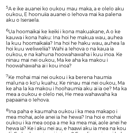
5
A e ike auanei ko oukou mau maka, a e olelo aku
oukou, E hoonuiia auanei o Iehova mai ka palena
aku o Iseraela.
6
Ua hoomaikai ke keiki i kona makuakane, A o ke
kauwa i kona haku: Ina hoi he makua wau, auhea
la kuu hoomaikaiia? Ina hoi he haku wau, auhea la
hoi kuu weliweliia? Wahi a Iehova o na kaua ia
oukou, e na kahuna hoowahawaha i kuu inoa. Ke
ninau mai nei oukou, Ma ke aha ka makou i
hoowahawaha ai i kou inoa?
7
Ke mohai mai nei oukou i ka berena haumia
maluna o ko'u kuahu; Ke ninau mai nei oukou, Ma
ke aha la ka makou i hoohaumia aku ai ia oe? Ma ka
mea a oukou e olelo nei, He mea wahawaha ka
papaaina o Iehova.
8
Ina paha e kaumaha oukou i ka mea makapo i
mea mohai, aole anei ia he hewa? Ina hoi e mohai
oukou i ka mea oopa a me ka mea mai, aole anei he
hewa ia? Ke i aku nei au, e haawi aku ia mea na kou