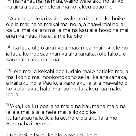
I na hanauna mamua, waiho wale aku no ia i ko
na aina a pau, e hele ai ma ko lakou aoao iho.
17
Aka hoi, aole ia i waiho wale ia ia iho, me ka hoike
ole ia mai; hana maikai mai no ia, a haawi mai no ia i
ka ua, mai ka lani mai, a me na kau ai e hoopiha mai
ana i ka naau i ka ai, a me ka olioli.
18
I ka laua olelo ana i keia mau mea, mai hiki ole no
ia laua ke hoopaa mai i ka ahakanaka, i ole lakou e
kaumaha aku na laua.
19
Hele mai la kekahi poe Iudaio mai Anetioka mai, a
mai Ikonio mai, hookonokono ae la i ka ahakanaka,
a hailuku no ia Paulo, a kano aku la ia ia mawaho o
ke kulanakauhale, manao iho la lakou, ua make
loa ia.
20
Aka, i ke ku poai ana mai o na haumana ma o na
la, ala mai la ia, a hele mai la iloko o ke
kulanakauhale. A ia la ae, hele pu aku la ia me
Barenaba i Derebe.
21
Hai mai la laua i ka olelo maikai i ko ia