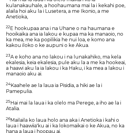
kulanakauhale, a hoohaumana mai la i kekahi poe,
alaila hoi aku la i Lusetera, a me Ikonio, a me
Anetioka,
22
E hookupaa ana i na Uhane o na haumana e
hooikaika ana ia lakou e kupaa ma ka manaoio, no
ka mea, me ka popilikia he nui loa, e komo ana
kakou iloko o ke aupuni o ke Akua.
23
A e koho ana no lakou i na lunakahiko, ma kela
ekalesia, keia ekalesia, pule aku la a me ka hookeai,
a haawi aku la ia lakou i ka Haku, i ka mea a lakou i
manaoio aku ai.
24
Kaahele ae la laua ia Pisidia, a hiki ae la i
Pamepulia.
25
Hai mai la laua i ka olelo ma Perege, a iho ae la i
Atalia.
26
Mailaila ko laua holo ana aka i Anetioka i kahi o
laua i haawiia'ku ai i ka lokomaikai o ke Akua, no ka
hana a laua i hoopau ai.