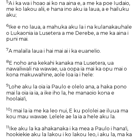
5
A i ka wa i hoao ai ko na aina e, a me ka poe Iudaio,
me ko lakou alii, e hana ino aku ia laua, a e hailuku
aku;
6
Ike e no laua, a mahuka aku la i na kulanakauhale
o Lukaonia ia Lusetera a me Derebe, a me ka aina i
puni mai.
7
A malaila laua i hai mai ai i ka euanelio.
8
E noho ana kekahi kanaka ma Lusetera, ua
nawaliwali na wawae, ua oopa ia mai ka opu mai o
kona makuwahine, aole loa ia i hele:
9
Lohe aku la oia ia Paulo e olelo ana, a haka pono
mai la oia ia ia, a ike iho la, he manaoio kona e
hoolaia'i,
10
I mai la ia me ka leo nui, E ku pololei ae iluua ma
kou mau wawae. Lelele ae la ia a hele aku la.
11
Ike aku la ka ahakanaka i ka mea a Paulo i hana'i,
hookiekie aku la lakou i ko lakou leo, i aku la, ma ka