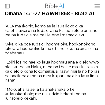
Oihana 14:1-27 HAWB1868 - Bible AI
1
A LA ma Ikonio, komo ae la laua iloko o ka
halehalawai o na Iudaio, a no ka laua olelo ana, nui
loa na Iudaio a me na Helene i manaoio aku.
2
Aka, o ka poe Iudaio i hoomaloka, hookonokono
lakou, a hoonaukiuki i na uhane o ko na aina e i na
hoahanau.
3
Loihi loa no nae ko laua hoomau ana e olelo wiwo
ole aku no ka Haku, nana no i hoike mai i ka oiaio o
ka olelo o kona lokomaikai, a haawi mai la no hoi ia i
na hoailona a me na mea kupanaba a ko laua lima i
hana'i.
4
Mokuahana ae la ka ahakanaka o ke
kulanakauhale; me na Iudaio kekahi, me na
lunaolelo kekahi.