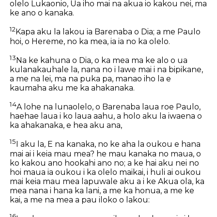
olelo Lukaonio, Ua iho mai na akua io kakou nei, ma
ke ano o kanaka.
12
Kapa aku la lakou ia Barenaba o Dia; a me Paulo
hoi, o Hereme, no ka mea, ia ia no ka olelo.
13
Na ke kahuna o Dia, o ka mea ma ke alo o ua
kulanakauhale la, nana no i lawe mai i na bipikane,
a me na lei, ma na puka pa, manao iho la e
kaumaha aku me ka ahakanaka.
14
A lohe na lunaolelo, o Barenaba laua roe Paulo,
haehae laua i ko laua aahu, a holo aku la iwaena o
ka ahakanaka, e hea aku ana,
15
I aku la, E na kanaka, no ke aha la oukou e hana
mai ai i keia mau mea? he mau kanaka no maua, o
ko kakou ano hookahi ano no; a ke hai aku nei no
hoi maua ia oukou i ka olelo maikai, i huli ai oukou
mai keia mau mea lapuwale aku a i ke Akua ola, ka
mea nana i hana ka lani, a me ka honua, a me ke
kai, a me na mea a pau iloko o lakou:
16