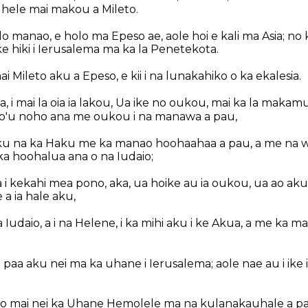
e, hele mai makou a Mileto.
 manao, e holo ma Epeso ae, aole hoi e kali ma Asia; no 
a ke hiki i Ierusalema ma ka la Penetekota.
ai Mileto aku a Epeso, e kii i na lunakahiko o ka ekalesia.
la, i mai la oia ia lakou, Ua ike no oukou, mai ka la makamua 
o ko'u noho ana me oukou i na manawa a pau,
u na ka Haku me ka manao hoohaahaa a pau, a me na w
no ka hoohalua ana o na Iudaio;
a i kekahi mea pono, aka, ua hoike au ia oukou, ua ao ak
 a ia hale aku,
a Iudaio, a i na Helene, i ka mihi aku i ke Akua, a me ka m
e paa aku nei ma ka uhane i Ierusalema; aole nae au i ike i
no mai nei ka Uhane Hemolele ma na kulanakauhale a pau