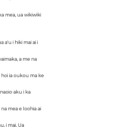
ka mea, ua wikiwiki
a'u i hiki mai ai i
aimaka, a me na
u hoi ia oukou ma ke
anaoio aku i ka
 na mea e loohia ai
, i mai, Ua