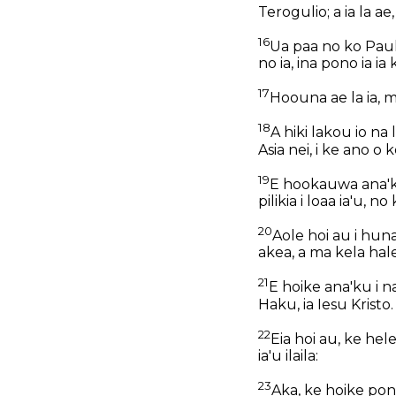
Terogulio; a ia la a
16
Ua paa no ko Paulo
no ia, ina pono ia i
17
Hoouna ae la ia, m
18
A hiki lakou io na 
Asia nei, i ke ano 
19
E hookauwa ana'k
pilikia i loaa ia'u, 
20
Aole hoi au i hun
akea, a ma kela hale
21
E hoike ana'ku i n
Haku, ia Iesu Kristo.
22
Eia hoi au, ke hel
ia'u ilaila:
23
Aka, ke hoike po