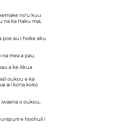
makemake no'u kuu
a'u na ka Haku mai,
a poe au i hoike aku
o na mea a pau.
pau a ke Akua.
ia'i oukou e ka
ai ai i kona koko
oa iwaena o oukou,
unipuni e hoohuli i