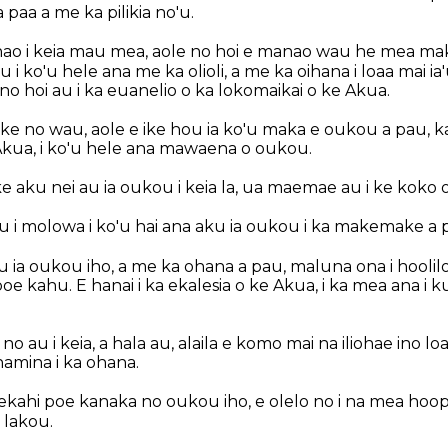
aa a me ka pilikia no'u.
nao i keia mau mea, aole no hoi e manao wau he mea 
u i ko'u hele ana me ka olioli, a me ka oihana i loaa mai i
 no hoi au i ka euanelio o ka lokomaikai o ke Akua.
a ike no wau, aole e ike hou ia ko'u maka e oukou a pau, k
 Akua, i ko'u hele ana mawaena o oukou.
ke aku nei au ia oukou i keia la, ua maemae au i ke koko 
u i molowa i ko'u hai ana aku ia oukou i ka makemake a 
u ia oukou iho, a me ka ohana a pau, maluna ona i hoolilo
 kahu. E hanai i ka ekalesia o ke Akua, i ka mea ana i ku
no au i keia, a hala au, alaila e komo mai na iliohae ino l
namina i ka ohana.
ekahi poe kanaka no oukou iho, e olelo no i na mea hoop
lakou.