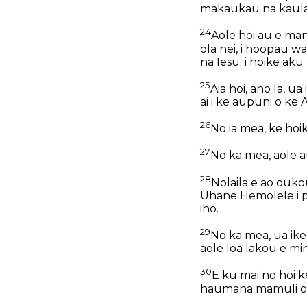
makaukau na kaula p
24
Aole hoi au e ma
ola nei, i hoopau wa
na Iesu; i hoike aku
25
Aia hoi, ano la, u
ai i ke aupuni o ke
26
No ia mea, ke hoi
27
No ka mea, aole a
28
Nolaila e ao ouko
Uhane Hemolele i poe
iho.
29
No ka mea, ua ike 
aole loa lakou e mi
30
E ku mai no hoi k
haumana mamuli o 