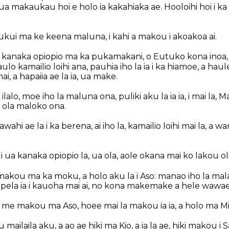
 ua makaukau hoi e holo ia kakahiaka ae. Hooloihi hoi i ka o
ukui ma ke keena maluna, i kahi a makou i akoakoa ai.
i kanaka opiopio ma ka pukamakani, o Eutuko kona inoa,
ulo kamailio loihi ana, pauhia iho la ia i ka hiamoe, a haule 
i, a hapaiia ae la ia, ua make.
 ilalo, moe iho la maluna ona, puliki aku la ia ia, i mai la
 ola maloko ona.
awahi ae la i ka berena, ai iho la, kamailio loihi mai la, a wa
i ua kanaka opiopio la, ua ola, aole okana mai ko lakou oli
akou ma ka moku, a holo aku la i Aso: manao iho la mala
pela ia i kauoha mai ai, no kona makemake a hele wawae i
ia me makou ma Aso, hoee mai la makou ia ia, a holo ma M
mailaila aku, a ao ae hiki ma Kio, a ia la ae, hiki makou 