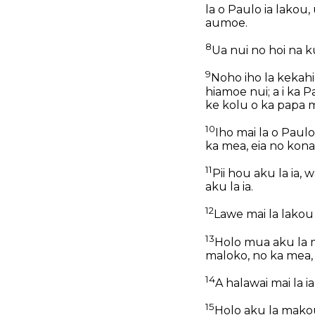
la o Paulo ia lakou,
aumoe.
8
Ua nui no hoi na k
9
Noho iho la kekah
hiamoe nui; a i ka Pa
ke kolu o ka papa ma
10
Iho mai la o Paulo
ka mea, eia no kona
11
Pii hou aku la ia, w
aku la ia.
12
Lawe mai la lakou 
13
Holo mua aku la m
maloko, no ka mea, 
14
A halawai mai la 
15
Holo aku la makou 