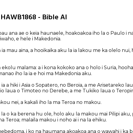
7 HAWB1868 - Bible AI
u ana ae o keia haunaele, hoakoakoa iho la o Paulo i n
 iwaho, e hele i Makedonia.
 ia mau aina, a hooikaika aku la ia lakou me ka olelo nui, 
a ekolu malama: a i kona kokoko ana o holo i Suria, hooh
a, manao iho la ia e hoi ma Makedonia aku.
ia a hiki i Asia o Sopatero, no Beroia, a me Arisetareko 
io laua o Timoteo no Derebe, a me Tukiko laua o Teropim
kou nei, a kakali iho la ma Teroa no makou.
la o ka berena hu ole, holo aku la makou mai Pilipi aku, 
a Teroa; malaila makou i noho ai i na la ehiku.
 hebedoma, i ko na haumana akoakoa ana o wawahi i ka b