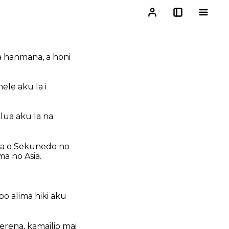
a hanmana, a honi
hele aku la i
alua aku la na
laua o Sekunedo no
a no Asia.
po alima hiki aku
erena, kamailio mai