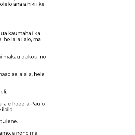
lelo ana a hiki i ke
 ua kaumaha i ka
iho la ia ilalo, mai
, Mai makau oukou; no
naao ae, alaila, hele
oli.
ila e hoee ia Paulo
laila.
itulene.
i Samo, a noho ma