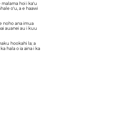
e malama hoi i ka'u
ahale o'u, a e haawi
 e noho ana imua
ai auanei au i kuu
haku hookahi la; a
ka hala o ia aina i ka