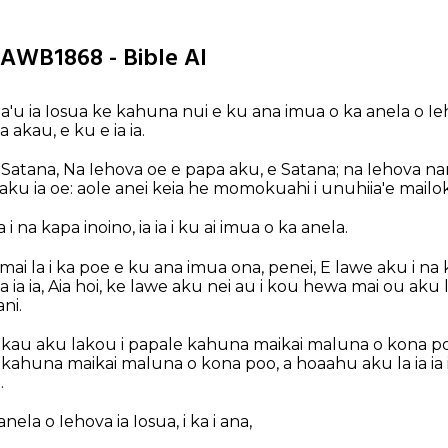
HAWB1868 - Bible AI
ia'u ia Iosua ke kahuna nui e ku ana imua o ka anela o Ieh
akau, e ku e ia ia.
a Satana, Na Iehova oe e papa aku, e Satana; na Iehova na
aku ia oe: aole anei keia he momokuahi i unuhiia'e mailo
i na kapa inoino, ia ia i ku ai imua o ka anela.
i mai la i ka poe e ku ana imua ona, penei, E lawe aku i na
 oia ia ia, Aia hoi, ke lawe aku nei au i kou hewa mai ou aku
ni.
, E kau aku lakou i papale kahuna maikai maluna o kona po
e kahuna maikai maluna o kona poo, a hoaahu aku la ia ia 
.
anela o Iehova ia Iosua, i ka i ana,