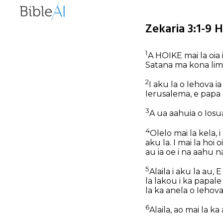
Zekaria 3:1-9 
1
A HOIKE mai la oia 
Satana ma kona lima 
2
I aku la o Iehova i
Ierusalema, e papa 
3
A ua aahuia o Iosua 
4
Olelo mai la kela, 
aku la. I mai la hoi
au ia oe i na aahu na
5
Alaila i aku la au
la lakou i ka papal
la ka anela o Iehova
6
Alaila, ao mai la ka 