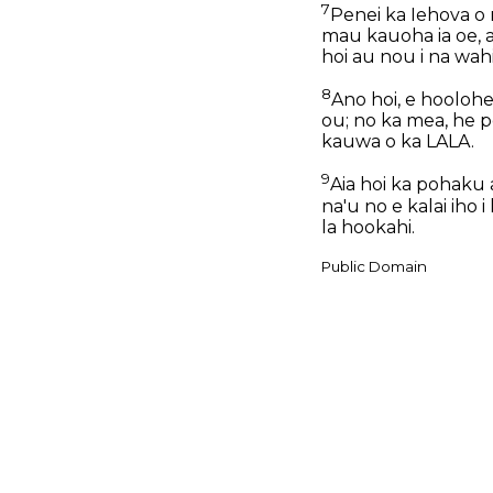
7
Penei ka Iehova o 
mau kauoha ia oe, al
hoi au nou i na wahi
8
Ano hoi, e hoolohe
ou; no ka mea, he p
kauwa o ka LALA.
9
Aia hoi ka pohaku 
na'u no e kalai iho i
la hookahi.
Public Domain