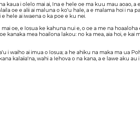
na kaua i olelo mai ai, Ina e hele oe ma kuu mau aoao, a 
aila oe e alii ai maluna o ko'u hale, a e malama hoi i na p
 e hele ai iwaena o ka poe e ku nei.
 mai oe, e Iosua ke kahuna nui e, o oe a me na hoaaloha
oe kanaka mea hoailona lakou: no ka mea, aia hoi, e kai m
a'u i waiho ai imua o Iosua; a he ahiku na maka ma ua Po
 kana kalaiia'na, wahi a Iehova o na kana, a e lawe aku au i 