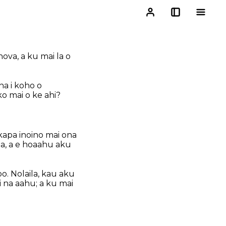
ova, a ku mai la o
na i koho o
ko mai o ke ahi?
 kapa inoino mai ona
 la, a e hoaahu aku
o. Nolaila, kau aku
i na aahu; a ku mai