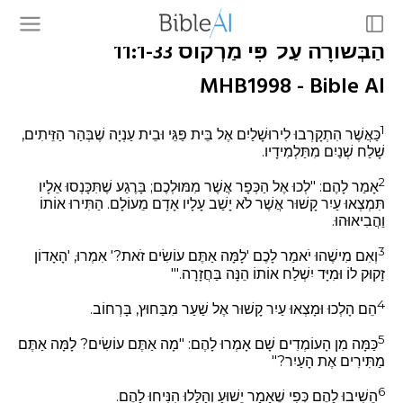
הַבְּשׂוֹרָה עַל־פִּי מַרְקוֹס 11:1-33
MHB1998 - Bible AI
1
כַּאֲשֶׁר הִתְקָרְבוּ לִירוּשָׁלַיִם אֶל בֵּית פַּגֵּי וּבֵית עַנְיָה שֶׁבְּהַר הַזֵּיתִים,
שָׁלַח שְׁנַיִם מִתַּלְמִידָיו.
2
אָמַר לָהֶם: "לְכוּ אֶל הַכְּפָר אֲשֶׁר מִמּוּלְכֶם; בָּרֶגַע שֶׁתִּכָּנְסוּ אֵלָיו
תִּמְצְאוּ עַיִר קָשׁוּר אֲשֶׁר לֹא יָשַׁב עָלָיו אָדָם מֵעוֹלָם. הַתִּירוּ אוֹתוֹ
וַהֲבִיאוּהוּ.
3
וְאִם מִישֶׁהוּ יֹאמַר לָכֶם 'לָמָּה אַתֶּם עוֹשִׂים זֹאת?' אִמְרוּ, 'הָאָדוֹן
זָקוּק לוֹ וּמִיָּד יִשְׁלַח אוֹתוֹ הֵנָּה בַּחֲזָרָה.'"
4
הֵם הָלְכוּ וּמָצְאוּ עַיִר קָשׁוּר אֶל שַׁעַר מִבַּחוּץ, בָּרְחוֹב.
5
כַּמָּה מִן הָעוֹמְדִים שָׁם אָמְרוּ לָהֶם: "מָה אַתֶּם עוֹשִׂים? לָמָּה אַתֶּם
מַתִּירִים אֶת הָעַיִר?"
6
הֵשִׁיבוּ לָהֶם כְּפִי שֶׁאָמַר יֵשׁוּעַ וְהַלָּלוּ הִנִּיחוּ לָהֶם.