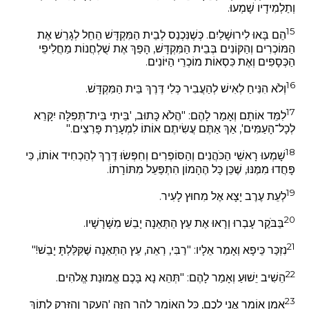
וְתַלְמִידָיו שָׁמְעוּ.
15
הֵם בָּאוּ לִירוּשָׁלַיִם. כְּשֶׁנִּכְנַס לְבֵית הַמִּקְדָּשׁ הֵחֵל לְגָרֵשׁ אֶת
הַמּוֹכְרִים וְהַקּוֹנִים בְּבֵית הַמִּקְדָּשׁ, הָפַךְ אֶת שֻׁלְחֲנוֹת מַחֲלִיפֵי
הַכְּסָפִים וְאֶת כִּסְאוֹת מוֹכְרֵי הַיּוֹנִים.
16
וְלֹא הִנִּיחַ לְאִישׁ לְהַעֲבִיר כְּלִי דֶּרֶךְ בֵּית הַמִּקְדָּשׁ.
17
לִמֵּד אוֹתָם וְאָמַר לָהֶם: "הֲלֹא כָּתוּב, 'בֵּיתִי בֵּית־תְּפִלָּה יִקָּרֵא
לְכָל־הָעַמִּים', אַךְ אַתֶּם עֲשִׂיתֶם אוֹתוֹ לִמְעָרַת פָּרִצִים."
18
שָׁמְעוּ רָאשֵׁי הַכֹּהֲנִים וְהַסּוֹפְרִים וְחִפְּשׂוּ דֶּרֶךְ לְהַכְחִיד אוֹתוֹ, כִּי
פָּחֲדוּ מִמֶּנּוּ, שֶׁכֵּן כָּל הֶהָמוֹן הִתְפַּעֵל מִתּוֹרָתוֹ.
19
לְעֵת עֶרֶב יָצָא אֶל מִחוּץ לָעִיר.
20
בַּבֹּקֶר עָבְרוּ וְרָאוּ אֶת עֵץ הַתְּאֵנָה יָבֵשׁ מִשָּׁרָשָׁיו.
21
נִזְכַּר כֵּיפָא וְאָמַר אֵלָיו: "רַבִּי, רְאֵה, עֵץ הַתְּאֵנָה שֶׁקִּלַּלְתָּ יָבֵשׁ!"
22
הֵשִׁיב יֵשׁוּעַ וְאָמַר לָהֶם: "תְּהֵא נָא בָּכֶם אֱמוּנַת אֱלֹהִים.
23
אָמֵן אוֹמֵר אֲנִי לָכֶם, כָּל הָאוֹמֵר לָהָר הַזֶּה 'הֵעָקֵר וְהִזָּרֵק לְתוֹךְ