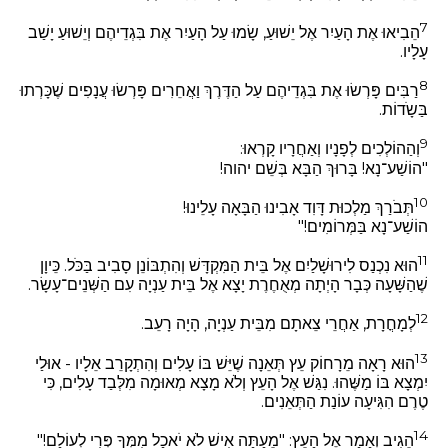
7
הֵבִיאוּ אֶת הָעַיִר אֶל יֵשׁוּעַ, שָׂמוּ עַל הָעַיִר אֶת בִּגְדֵיהֶם וְיֵשׁוּעַ יָשַׁב
עָלָיו.
8
רַבִּים פָּרְשׂוּ אֶת בִּגְדֵיהֶם עַל הַדֶּרֶךְ וַאֲחֵרִים פָּרְשׂוּ עֲנָפִים שֶׁכָּרְתוּ
בַּשָֹדוֹת.
9
וְהַהוֹלְכִים לְפָנָיו וְאַחֲרָיו קָרְאוּ:
"הוֹשַׁע־נָא! בָּרוּךְ הַבָּא בְּשֵׁם יהוה!
10
תְּבֹרַךְ מַלְכוּת דָּוִד אָבִינוּ הַבָּאָה עָלֵינוּ!
הוֹשַׁע־נָא בַּמְּרוֹמִים!"
11
הוּא נִכְנַס לִירוּשָׁלַיִם אֶל בֵּית הַמִּקְדָּשׁ וְהִתְבּוֹנֵן סָבִיב בַּכֹּל. כֵּיוָן
שֶׁהַשָּׁעָה כְּבָר הָיְתָה מְאֻחֶרֶת יָצָא אֶל בֵּית עַנְיָה עִם הַשְּׁנֵים־עָשָׂר.
12
לְמָחֳרָת, אַחֲרֵי צֵאתָם מִבֵּית עַנְיָה, הָיָה רָעֵב.
13
הוּא רָאָה מֵרָחוֹק עֵץ תְּאֵנָה שֶׁיֵּשׁ בּוֹ עָלִים וְהִתְקָרֵב אֵלָיו - אוּלַי
יִמְצָא בּוֹ מַשֶּׁהוּ. נִגַּשׁ אֶל הָעֵץ וְלֹא מָצָא מְאוּמָה מִלְּבַד עָלִים, כִּי
טֶרֶם הִגִּיעָה עוֹנַת הַתְּאֵנִים.
14
הֵגִיב וְאָמַר אֶל הָעֵץ: "מֵעַתָּה אִישׁ לֹא יֹאכַל מִמְּךָ פְּרִי לְעוֹלָם!"