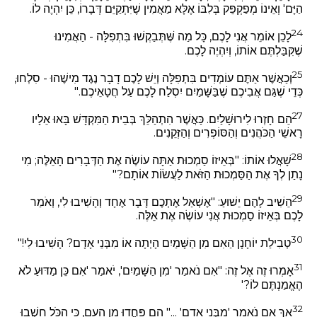
הַיָּם' וְאֵינוֹ מְפַקְפֵּק בְּלִבּוֹ אֶלָּא מַאֲמִין שֶׁיִּתְקַיֵּם דְּבָרוֹ, כֵּן יִהְיֶה לוֹ.
24
לָכֵן אוֹמֵר אֲנִי לָכֶם, כָּל מַה שֶּׁתְּבַקְשׁוּ בִּתְפִלָּה - הַאֲמִינוּ
שֶׁקִּבַּלְתֶּם אוֹתוֹ, וְיִהְיֶה לָכֶם.
25
וְכַאֲשֶׁר אַתֶּם עוֹמְדִים בִּתְפִלָּה וְיֵשׁ לָכֶם דָבָר נֶגֶד מִישֶׁהוּ - סִלְחוּ,
כְּדֵי שֶׁגַּם אֲבִיכֶם שֶׁבַּשָּׁמַיִם יִסְלַח לָכֶם עַל חֲטָאֵיכֶם."
27
הֵם חָזְרוּ לִירוּשָׁלַיִם. כַּאֲשֶׁר הִתְהַלֵּךְ בְּבֵית הַמִּקְדָּשׁ בָּאוּ אֵלָיו
רָאשֵׁי הַכֹּהֲנִים וְהַסּוֹפְרִים וְהַזְּקֵנִים.
28
שָׁאֲלוּ אוֹתוֹ: "בְּאֵיזוֹ סַמְכוּת אַתָּה עוֹשֶׂה אֶת הַדְּבָרִים הָאֵלֶּה; מִי
נָתַן לְךָ אֶת הַסַּמְכוּת הַזֹּאת לַעֲשׂוֹת אוֹתָם?"
29
הֵשִׁיב לָהֶם יֵשׁוּעַ: "אֶשְׁאַל אֶתְכֶם דָּבָר אֶחָד וְהָשִׁיבוּ לִי, וְאֹמַר
לָכֶם בְּאֵיזוֹ סַמְכוּת אֲנִי עוֹשֶׂה אֶת אֵלֶּה.
30
טְבִילַת יוֹחָנָן הַאִם מִן הַשָּׁמַיִם הָיְתָה אוֹ מִבְּנֵי אָדָם? הָשִׁיבוּ לִי!"
31
אָמְרוּ זֶה אֶל זֶה: "אִם נֹאמַר 'מִן הַשָּׁמַיִם', יֹאמַר 'אִם כֵּן מַדּוּעַ לֹא
הֶאֱמַנְתֶּם לוֹ?'
32
אַךְ אִם נֹאמַר 'מִבְּנֵי אָדָם' ..." הֵם פָּחֲדוּ מִן הָעָם, כִּי הַכֹּל חָשְׁבוּ