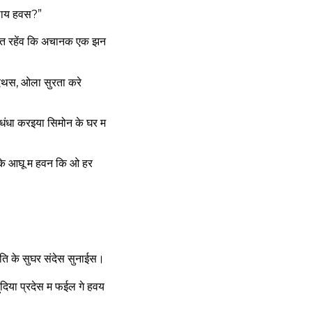
बलाय हवस?”
 करत रहेंव कि अचानक एक झन
ेथस, ओला सुरता करे
धंधा करइया सिमोन के घर म
र के आघू म हवन कि ओ हर
ति के सुघर संदेस सुनाईस।
ूदिया प्रदेस म फईल गे हवय