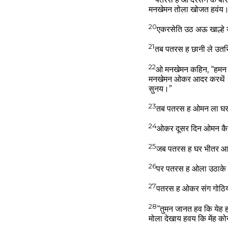
मनखेमन तोला खोजत हवंय
20
एकरसेति उठ अऊ खाल्हे
21
तब पतरस ह छानी ले उतर
22
ओ मनखेमन कहिन, “हमन ल
मनखेमन ओकर आदर करथें। ओ
सुनय।”
23
तब पतरस ह ओमन ला घर
24
ओकर दूसर दिन ओमन कैस
25
जब पतरस ह घर भीतर आव
26
पर पतरस ह ओला उठाके क
27
पतरस ह ओकर संग गोठिया
28
“तुमन जानत हव कि येह 
मोला देखाय हवय कि मेंह क