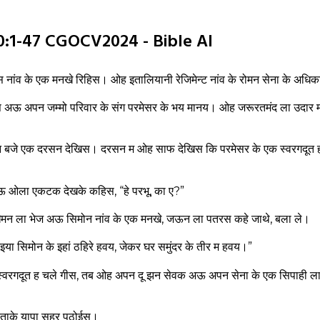
म 10:1-47 CGOCV2024 - Bible AI
 नांव के एक मनखे रिहिस। ओह इतालियानी रेजिमेन्ट नांव के रोमन सेना के अधि
स अऊ अपन जम्मो परिवार के संग परमेसर के भय मानय। ओह जरूरतमंद ला उदार 
ीन बजे एक दरसन देखिस। दरसन म ओह साफ देखिस कि परमेसर के एक स्वरगदू
ऊ ओला एकटक देखके कहिस, “हे परभू, का ए?”
ेमन ला भेज अऊ सिमोन नांव के एक मनखे, जऊन ला पतरस कहे जाथे, बला ले।
इया सिमोन के इहां ठहिरे हवय, जेकर घर समुंदर के तीर म हवय।”
्वरगदूत ह चले गीस, तब ओह अपन दू झन सेवक अऊ अपन सेना के एक सिपाही ला
ताके यापा सहर पठोईस।