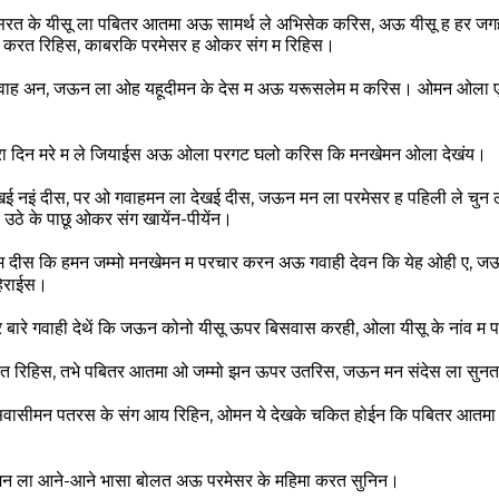
सरत के यीसू ला पबितर आतमा अऊ सामर्थ ले अभिसेक करिस, अऊ यीसू ह हर ज
े करत रिहिस, काबरकि परमेसर ह ओकर संग म रिहिस।
 गवाह अन, जऊन ला ओह यहूदीमन के देस म अऊ यरूसलेम म करिस। ओमन ओला 
रा दिन मरे म ले जियाईस अऊ ओला परगट घलो करिस कि मनखेमन ओला देखंय।
ई नइं दीस, पर ओ गवाहमन ला देखई दीस, जऊन मन ला परमेसर ह पहिली ले चुन ले
ठे के पाछू ओकर संग खायेंन-पीयेंन।
कूम दीस कि हमन जम्मो मनखेमन म परचार करन अऊ गवाही देवन कि येह ओही ए,
हिराईस।
ारे गवाही देथें कि जऊन कोनो यीसू ऊपर बिसवास करही, ओला यीसू के नांव म प
 रिहिस, तभे पबितर आतमा ओ जम्मो झन ऊपर उतरिस, जऊन मन संदेस ला सुनत
ासीमन पतरस के संग आय रिहिन, ओमन ये देखके चकित होईन कि पबितर आतम
ला आने-आने भासा बोलत अऊ परमेसर के महिमा करत सुनिन।