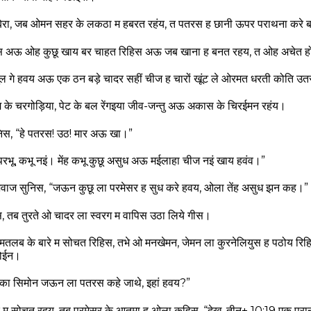
 बेरा, जब ओमन सहर के लकठा म हबरत रहंय, त पतरस ह छानी ऊपर पराथना करे
 अऊ ओह कुछू खाय बर चाहत रिहिस अऊ जब खाना ह बनत रहय, त ओह अचेत ह
ल गे हवय अऊ एक ठन बड़े चादर सहीं चीज ह चारों खूंट ले ओरमत धरती कोति 
 के चरगोड़िया, पेट के बल रेंगइया जीव-जन्तु अऊ अकास के चिरईमन रहंय।
िस, “हे पतरस! उठ! मार अऊ खा।”
रभू, कभू नइं। मेंह कभू कुछू असुध अऊ मईलाहा चीज नइं खाय हवंव।”
वाज सुनिस, “जऊन कुछू ला परमेसर ह सुध करे हवय, ओला तेंह असुध झन कह।”
, तब तुरते ओ चादर ला स्वरग म वापिस उठा लिये गीस।
तलब के बारे म सोचत रिहिस, तभे ओ मनखेमन, जेमन ला कुरनेलियुस ह पठोय रिहि
होईन।
“का सिमोन जऊन ला पतरस कहे जाथे, इहां हवय?”
 म सोचत रहय, तब परमेसर के आतमा ह ओला कहिस, “देख, तीन+ 10:19 एक पुरान