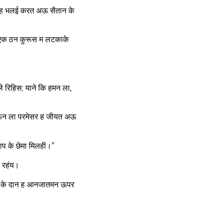
गह भलई करत अऊ सैतान के
एक ठन कुरूस म लटकाके
 रिहिस; याने कि हमन ला,
 जऊन ला परमेसर ह जीयत अऊ
ाप के छेमा मिलही।”
 रहंय।
ा के दान ह आनजातमन ऊपर