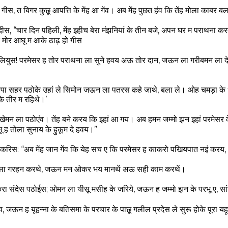
स, त बिगर कुछू आपत्ति के मेंह आ गेंव। अब मेंह पुछत हंव कि तेंह मोला काबर 
ीस, “चार दिन पहिली, मेंह इहीच बेरा मंझनियां के तीन बजे, अपन घर म पराथना
 मोर आघू म आके ठाढ़ हो गीस
लियुस! परमेसर ह तोर पराथना ला सुने हवय अऊ तोर दान, जऊन ला गरीबमन ला द
पा सहर पठोके उहां ले सिमोन जऊन ला पतरस कहे जाथे, बला ले। ओह चमड़ा के 
े तीर म रहिथे।’
मनखेमन ला पठोएंव। तेंह बने करय कि इहां आ गय। अब हमन जम्मो झन इहां परमेस
 ह तोला सुनाय के हुकूम दे हवय।”
 करिस: “अब मेंह जान गेंव कि येह सच ए कि परमेसर ह काकरो पखियपात नइं करय,
 ला गरहन करथे, जऊन मन ओकर भय मानथें अऊ सही काम करथें।
 संदेस पठोईस; ओमन ला यीसू मसीह के जरिये, जऊन ह जम्मो झन के परभू ए, सां
 जऊन ह यूहन्ना के बतिसमा के परचार के पाछू गलील प्रदेस ले सुरू होके पूरा यह