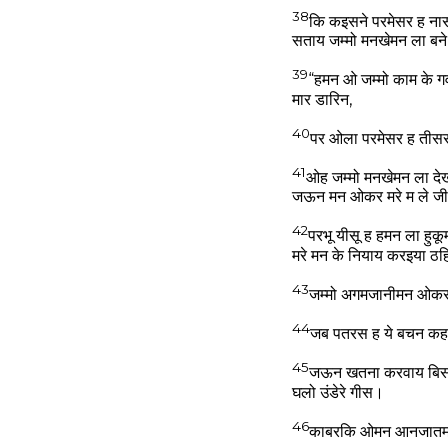
38
कि कइसने परमेसर ह ना
सताय जम्मो मनखेमन ला बन
39
“हमन ओ जम्मो काम के
मार डारिन,
40
पर ओला परमेसर ह तीस
41
ओह जम्मो मनखेमन ला देख
जऊन मन ओकर मरे म ले जी उ
42
परभू यीसू ह हमन ला हु
मरे मन के नियाय करइया ठ
43
जम्मो अगमजानीमन ओकर ब
44
जब पतरस ह ये बचन कहत
45
जऊन खतना करवाय बिसव
घलो उंडेरे गीस।
46
काबरकि ओमन आनजातमन 