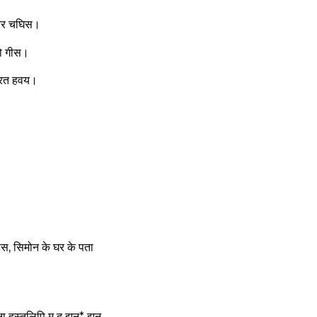
 बर चघिस।
ो गीस।
उतरत हवय।
स, सिमोन के घर के पता
ा हस्तलिपि म दू झन* झन