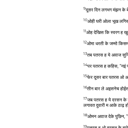
9
दूसर दिन लगभग मंझन के
10
ओही घरी ओला भूख लगिस
11
ओह देखिस कि स्वरग ह खु
12
ओमा धरती के जम्मो किसम
13
तब पतरस ह ये अवाज सुन
14
पर पतरस ह कहिस, “नइं प
15
फेर दूसर बार पतरस ओ अ
16
तीन बार ले अइसनेच होईस
17
जब पतरस ह ये दरसन के म
लगावत दुवारी म आके ठाढ़ 
18
ओमन अवाज देके पुछिन, 
19
पतरस ह ओ दरसन के बारे