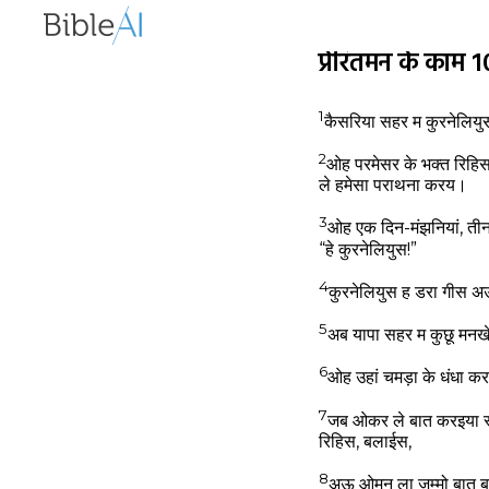
प्रेरितमन के का
1
कैसरिया सहर म कुरनेलियुस
2
ओह परमेसर के भक्त रिहि
ले हमेसा पराथना करय।
3
ओह एक दिन-मंझनियां, त
“हे कुरनेलियुस!”
4
कुरनेलियुस ह डरा गीस अ
5
अब यापा सहर म कुछू मनख
6
ओह उहां चमड़ा के धंधा कर
7
जब ओकर ले बात करइया स
रिहिस, बलाईस,
8
अऊ ओमन ला जम्मो बात ब