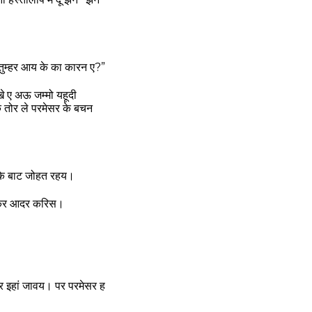
ुम्हर आय के का कारन ए?”
 ए अऊ जम्मो यहूदी
 तोर ले परमेसर के बचन
 के बाट जोहत रहय।
 ओकर आदर करिस।
र इहां जावय। पर परमेसर ह