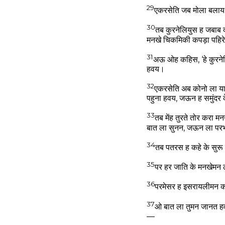
29
एकरसेति जब मोला बलाय गी
30
तब कुरनेलियुस ह जबाब द
मनखे चिकमिकी कपड़ा पहिरे
31
अऊ ओह कहिस, ‘हे कुरने
हवय।
32
एकरसेति अब कोनो ला या
पहुना हवय, जऊन ह समुंदर क
33
तब मेंह तुरते तोर करा 
बात ला सुनन, जऊन ला परभू
34
तब पतरस ह कहे के सुरू
35
पर हर जाति के मनखेमन
36
परमेसर ह इसरायलीमन करा
37
ओ बात ला तुमन जानत हव,
—