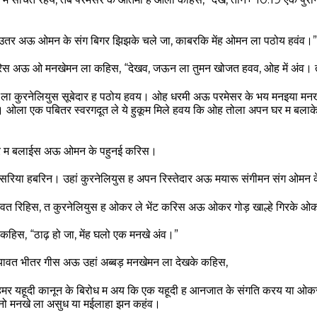
।
 उतर अऊ ओमन के संग बिगर झिझके चले जा, काबरकि मेंह ओमन ला पठोय हवंव।”
िस अऊ ओ मनखेमन ला कहिस, “देखव, जऊन ला तुमन खोजत हवव, ओह में अंव। त
ा कुरनेलियुस सूबेदार ह पठोय हवय। ओह धरमी अऊ परमेसर के भय मनइया मनखे
ला एक पबितर स्वरगदूत ले ये हुकूम मिले हवय कि ओह तोला अपन घर म बलाके
 म बलाईस अऊ ओमन के पहुनई करिस।
रिया हबरिन। उहां कुरनेलियुस ह अपन रिस्तेदार अऊ मयारू संगीमन संग ओमन
त रिहिस, त कुरनेलियुस ह ओकर ले भेंट करिस अऊ ओकर गोड़ खाल्हे गिरके
हिस, “ठाढ़ हो जा, मेंह घलो एक मनखे अंव।”
वत भीतर गीस अऊ उहां अब्बड़ मनखेमन ला देखके कहिस,
हमर यहूदी कानून के बिरोध म अय कि एक यहूदी ह आनजात के संगति करय या ओक
ोनो मनखे ला असुध या मईलाहा झन कहंव।