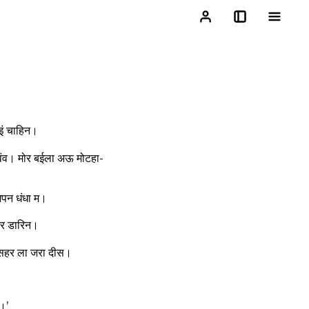
इं चाहिन।
हवंव। मोर बईला अऊ मोटहा-
अपन धंधा म।
ार डारिन।
 सहर ला जरा दीस।
।’