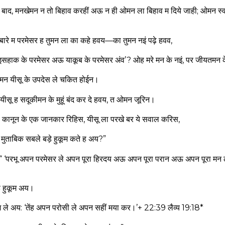
े बाद, मनखेमन न तो बिहाव करहीं अऊ न ही ओमन ला बिहाव म दिये जाही; ओमन स्
 बारे म परमेसर ह तुमन ला का कहे हवय—का तुमन नइं पढ़े हवव,
र, इसहाक के परमेसर अऊ याकूब के परमेसर अंव’? ओह मरे मन के नइं, पर जीयतमन
खेमन यीसू के उपदेस ले चकित होईन।
सू ह सदूकीमन के मुहूं बंद कर दे हवय, त ओमन जूरिन।
ानून के एक जानकार रिहिस, यीसू ला परखे बर ये सवाल करिस,
के मुताबिक सबले बड़े हुकूम कते ह अय?”
“ ‘परभू अपन परमेसर ले अपन पूरा हिरदय अऊ अपन पूरा परान अऊ अपन पूरा म
े हुकूम अय।
 ले अय: ‘तेंह अपन परोसी ले अपन सहीं मया कर।’+ 22:39 लैव्य 19:18*