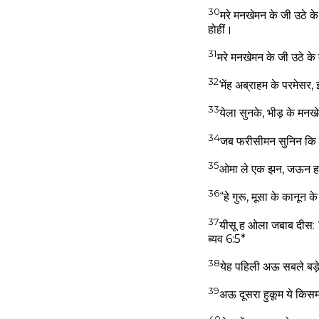
30
मरे मनखेमन के जी उठे क
होहीं।
31
मरे मनखेमन के जी उठे के
32
‘मेंह अब्राहम के परमेस
33
येला सुनके, भीड़ के मन
34
जब फरीसीमन सुनिन कि यी
35
ओमा ले एक झन, जऊन ह क
36
“हे गुरू, मूसा के कानून 
37
यीसू ह ओला जबाब दीस: 
ब्यव 6:5*
38
येह पहिली अऊ सबले बड़
39
अऊ दूसरा हुकूम ये किसम
40