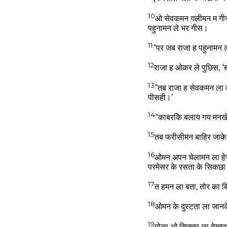
10
ओ सेवकमन गलीमन म गीन
पहुनामन ले भर गीस।
11
“पर जब राजा ह पहुनामन 
12
राजा ह ओकर ले पुछिस, ‘स
13
“तब राजा ह सेवकमन ला क
पीसही।’
14
“काबरकि बलाय गय मनखे 
15
तब फरीसीमन बाहिर जाक
16
ओमन अपन चेलामन ला हेरोद
परमेसर के रसता के सिकछा 
17
त हमन ला बता, तोर का ब
18
ओमन के दुस्टता ला जानक
19
मोला ओ सिक्का ला देख