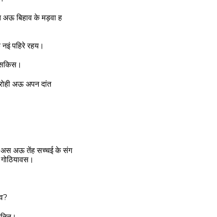
अऊ बिहाव के मड़वा ह
 नइं पहिरे रहय।
इं सकिस।
 रोही अऊ अपन दांत
ा अस अऊ तेंह सच्चई के संग
इं गोठियावस।
हव?
ानिन।