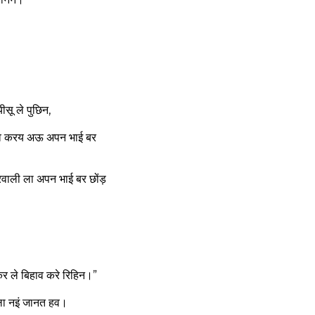
ू ले पुछिन,
िहाव करय अऊ अपन भाई बर
ाली ला अपन भाई बर छोंड़
र ले बिहाव करे रिहिन।”
ला नइं जानत हव।