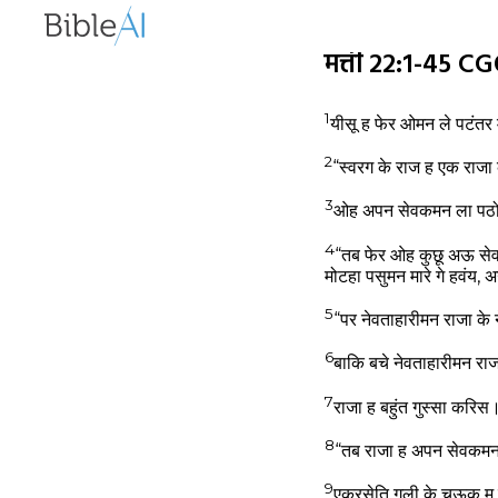
मत्ती 22:1-45 
1
यीसू ह फेर ओमन ले पटंत
2
“स्वरग के राज ह एक राज
3
ओह अपन सेवकमन ला पठोई
4
“तब फेर ओह कुछू अऊ सेव
मोटहा पसुमन मारे गे हवंय
5
“पर नेवताहारीमन राजा क
6
बाकि बचे नेवताहारीमन 
7
राजा ह बहुंत गुस्सा क
8
“तब राजा ह अपन सेवकमन 
9
एकरसेति गली के चऊक म ज