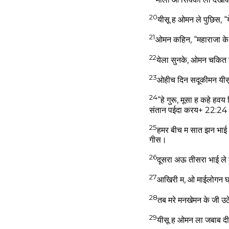
20
यीसू ह ओमन ले पुछिस, 
21
ओमन कहिन, “महाराजा क
22
येला सुनके, ओमन चकित 
23
ओहीच दिन सदूकीमन यीसू
24
“हे गुरू, मूसा ह कहे 
संतान पईदा करय+ 22:24 
25
हमर बीच म सात झन भाई 
गीस।
26
दूसरा अऊ तीसरा भाई ले 
27
आखिरी म, ओ माईलोगन 
28
तब मरे मनखेमन के जी उ
29
यीसू ह ओमन ला जबाब दी