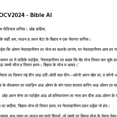
CGOCV2024 - Bible AI
र म गोठियाय लगिस। ओह कहिस,
ा के सहीं अय, जऊन ह अपन बेटा के बिहाव म एक जेवनार करिस।
स कि ओमन नेवताहारीमन ला भोज बर बलाके लानंय, पर नेवताहारीमन आय बर न
कमन ला ये कहिके पठोईस, ‘नेवताहारीमन ला कहव कि मेंह भोज तियार कर चुके 
, अऊ जम्मो चीज ह तियार हवय। बिहाव के भोज म आवव।’
े नेवता ला धियान नइं दीन अऊ एती-ओती चल दीन—कोनो अपन खेत ला, त कोनो 
राजा के सेवकमन ला पकड़िन अऊ ओमन के संग गलत बरताव करिन अऊ ओमन ला म
रिस। ओह अपन सेना ला पठोईस अऊ ओ हतियारामन ला नास कर दीस अऊ ओमन के
ला कहिस, ‘बिहाव भोज तो तियार हवय, पर नेवताहारीमन एकर लईक नो हंय।
ावव अऊ तुमन ला जऊन मन घलो मिलथें, ओ जम्मो ला बिहाव भोज के नेवता देवव