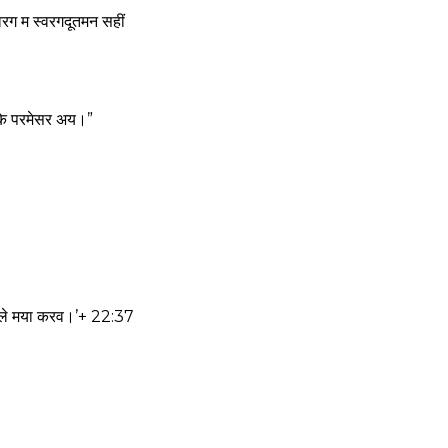
वरग म स्वरगदूतमन सहीं
 के परमेसर अय।”
न ले मया करव।’+ 22:37