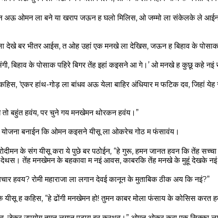
 अऊ ओमन ला बने या खराप जऊन ह घलो मिलिस, ओ जम्मो ला संकेलके ले आईन 
ला देखे बर भीतर आईस, त ओह उहां एक मनखे ला देखिस, जऊन ह बिहाव के पोसाक
ंगी, बिहाव के पोसाक पहिरे बिगर तेंह इहां कइसने आ गे।’ ओ मनखे ह कुछू कहे न
हिस, ‘एकर हांथ-गोड़ ला बांधव अऊ येला बाहिर अंधियार म फटिक दव, जिहां येह
तो बहुंत हवंय, पर चुने गय मनखेमन थोरकन हवंय।”
े योजना बनाईन कि ओमन कइसने यीसू ला ओकरेच गोठ म फंसावंय।
ीमन के संग यीसू करा ये पुछे बर पठोईन, “हे गुरू, हमन जानत हवन कि तेंह सच्च
देथस। तेंह मनखेमन के बहकावा म नइं आवस, काबरकि तेंह मनखे के मुहूं देखके न
िचार हवय? रोमी महाराजा ला लगान देवई कानून के मुताबिक ठीक अय कि नइं?”
े यीसू ह कहिस, “हे ढोंगी मनखेमन हो! तुमन काबर मोला फंसाय के कोसिस करत 
ावव, जेकर उपयोग तुमन लगान पटाय बर करथव।” ओमन ओकर करा एक सिक्का ल