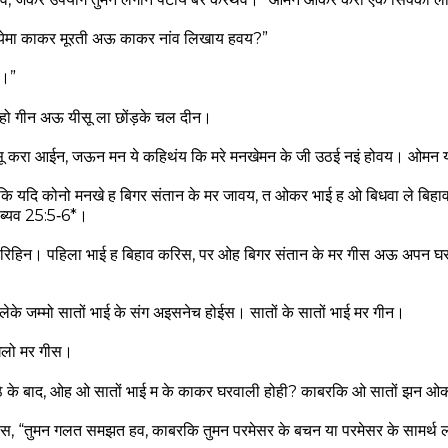
“येमा काकर मूरती अऊ काकर नांव लिखाय हवय?”
े।”
हो गीन अऊ यीसू ला छोंड़के चल दीन।
 करा आईन, जऊन मन ये कहिथंय कि मरे मनखेमन के जी उठई नइं होवय। ओमन यीस
हवय कि यदि कोनो मनखे ह बिगर संतान के मर जावय, त ओकर भाई ह ओ बिधवा ले ब
ब्यव 25:5‑6*।
रिहिन। पहिला भाई ह बिहाव करिस, पर ओह बिगर संतान के मर गीस अऊ अपन घरव
लेके जम्मो सातों भाई के संग अइसनेच होईस। सातों के सातों भाई मर गीन।
घलो मर गीस।
ठे के बाद, ओह ओ सातों भाई म के काकर घरवाली होही? काबरकि ओ सातों झन ओक
स, “तुमन गलत समझत हव, काबरकि तुमन परमेसर के बचन या परमेसर के सामर्थ 