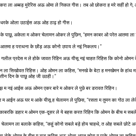
रा ला अब्बड़ मुरेरिस अऊ ओमा ले निकल गीस। तब ओ छोकरा ह मरे सहीं हो गे
ा धरके ओला उठाईस अऊ ओह ठाढ़ हो गीस।
य के पाछू, अकेला म ओकर चेलामन ओकर ले पुछिन, “हमन काबर ओ परेत आतमा ला 
आतमा ह पराथना के छोंड़ अऊ कोनो उपाय ले नइं निकलय।”
गलील प्रदेस म ले होके जावत रिहिन अऊ यीसू नइं चाहत रिहिस कि कोनो ओमन के
 ला सिखोवत रिहिस। ओह ओमन ला कहिस, “मनखे के बेटा ह मनखेमन के हांथ 
 तीन दिन के पाछू ओह जी उठही।”
मझ म नइं आईस अऊ ओमन एकर बारे म ओकर ले पुछे बर डरावत रिहिन।
म आईन अऊ घर म आके यीसू ह चेलामन ले पुछिस, “रसता म तुमन का गोठ ला ले
, काबरकि डहार म ओमन एक-दूसर ले ये बहस करत रिहिन कि ओमन के बीच म सबले
ारह चेलामन ला बलाके कहिस, “कहूं कोनो सबले बड़े होय चाहथे, त ओह सबले छोट