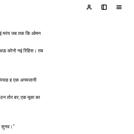
 नइं मरंय जब तक कि ओमन
़ अऊ कोनो नइं रिहिस। तब
एलियाह ह एक अगमजानी
ठन तोर बर, एक मूसा बर
ा सुनव।”