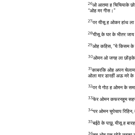
26
ओ आतमा ह चिचियाके छोक
“ओह मर गीस।”
27
पर यीसू ह ओकर हांथ ल
28
यीसू के घर के भीतर जा
29
ओह कहिस, “ये किसम के 
30
ओमन ओ जगह ला छोंड़के 
31
काबरकि ओह अपन चेलामन
ओला मार डारहीं अऊ मरे के
32
पर ये गोठ ह ओमन के स
33
फेर ओमन कफरनहूम सहर 
34
पर ओमन चुपेचाप रिहिन
35
बईठे के पाछू, यीसू ह ब
36