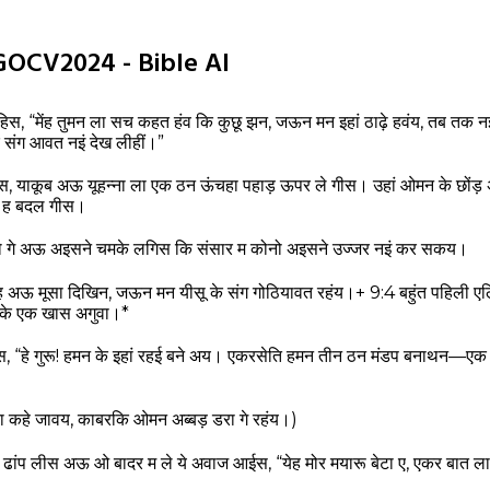
GOCV2024 - Bible AI
िस, “मेंह तुमन ला सच कहत हंव कि कुछू झन, जऊन मन इहां ठाढ़े हवंय, तब तक
े संग आवत नइं देख लीहीं।”
तरस, याकूब अऊ यूहन्ना ला एक ठन ऊंचहा पहाड़ ऊपर ले गीस। उहां ओमन के छोंड
प ह बदल गीस।
ो गे अऊ अइसने चमके लगिस कि संसार म कोनो अइसने उज्‍जर नइं कर सकय।
 अऊ मूसा दिखिन, जऊन मन यीसू के संग गोठियावत रहंय।+ 9:4 बहुंत पहिली 
 के एक खास अगुवा।*
, “हे गुरू! हमन के इहां रहई बने अय। एकरसेति हमन तीन ठन मंडप बनाथन—एक 
 कहे जावय, काबरकि ओमन अब्बड़ डरा गे रहंय।)
ांप लीस अऊ ओ बादर म ले ये अवाज आईस, “येह मोर मयारू बेटा ए, एकर बात ल