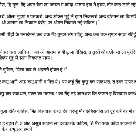
स, “हे गुरू, मेंह अपन बेटा ला जऊन म कोंदा आतमा हमा गे हवय, तोर करा लाने रहे
े, ओला भुइयां म पटकथे, अऊ ओकर मुहूं ले झाग निकलथे अऊ दांतमन ला किट
 कि ओ आतमा ला निकाल देवंय, पर ओमन निकाले नइं सकिन।”
सी पीढ़ी के मनखेमन! कब तक मेंह तुम्हर संग रहिहूं, अऊ कब तक तुम्हर सहत रहि
र करा लानिन। जब ओ आतमा ह यीसू ला देखिस, त तुरते ओह छोकरा ला मुरेरिस
कर मुहूं ले झाग निकलत रहय।
े पुछिस, “येला कब ले अइसने होवत हे?”
 बर कभू आगी अऊ कभू पानी म गिराथे। पर कहूं तेंह कुछू कर सकथस, त हमर ऊप
ंह कुछू कर सकथस, एकर का मतलब? का तेंह नइं जानथस कि जऊन ह बिसवास करथ
ुलगुला होके कहिस, “मेंह बिसवास करत हंव, परभू! मोर अबिसवास ला दूर करे बर म
 ह बढ़त हे, त ओह असुध आतमा ला दबकारके कहिस, “हे भैंरा अऊ कोंदा आतमा! मेंह
फेर कभू झन हमाबे।”