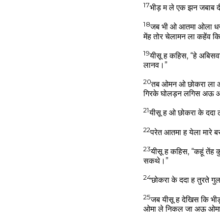
17
भीड़ म ले एक झन जबाब दी
18
जब भी ओ आतमा ओला धरथ
मेंह तोर चेलामन ला कहेंव
19
यीसू ह कहिस, “हे अबिसवा
लानव।”
20
तब ओमन ओ छोकरा ला ओक
गिरके घोलड़न लगिस अऊ ओ
21
यीसू ह ओ छोकरा के ददा ल
22
परेत आतमा ह येला मारे
23
यीसू ह कहिस, “कहूं ते
सकथे।”
24
छोकरा के ददा ह तुरते ग
25
जब यीसू ह देखिस कि भीड़
ओमा ले निकल जा अऊ ओमा 