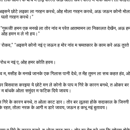
ा लेके ओमन के बीच म ठाढ़ करिस अऊ ओला अपन कोरा म पाके ओमन ला कहिस
 अइसने छोटे लइका ला गरहन करथे, ओह मोला गरहन करथे, अऊ जऊन कोनो मोल
ला घलो गरहन करथे।”
स, “गुरूजी! हमन एक मनखे ला तोर नांव म परेत आतमामन ला निकालत देखेंन, अऊ
ओह हमन म ले नो हय।”
रोकव,” “अइसने कोनो नइं ए जऊन ह मोर नांव म चमतकार के काम करे अऊ तुरते म
ोध म नइं ए, ओह हमर कोति हवय।
नांव म, मसीह के मनखे जानके एक गिलास पानी देथे, त मेंह तुमन ला सच कहत हंव
 बिसवास करइया ये छोटे मन ले कोनो के पाप म गिरे के कारन बनथे, त ओकर बर 
च म बांधके ओला समुंदर म फटिक दिये जावय।
प म गिरे के कारन बनथे, त ओला काट डार। तोर बर लूलवा होके सदाकाल के जिनगी 
थ के रहत, तोला नरक के आगी म डारे जावय, जऊन ह कभू नइं बुतावय।