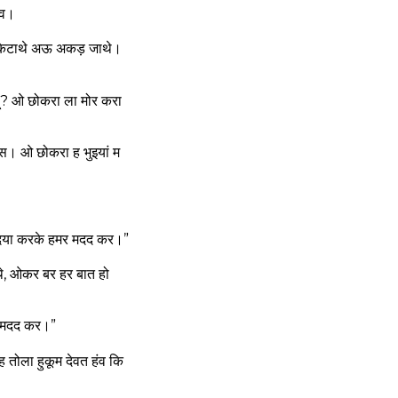
ंव।
किटाथे अऊ अकड़ जाथे।
हूं? ओ छोकरा ला मोर करा
। ओ छोकरा ह भुइयां म
र दया करके हमर मदद कर।”
े, ओकर बर हर बात हो
ोर मदद कर।”
 तोला हुकूम देवत हंव कि