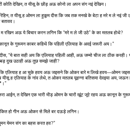
कोति देखिन, त यीसू के छोंड़ अऊ कोनो ला अपन संग नइं देखिन।
िहिन, त यीसू ह ओमन ला हुकूम दीस कि जब तक मनखे के बेटा ह मरे म ले नइं ज
झन बतावव।
म रखिन अऊ ये बिचार करन लगिन कि “मरे म ले जी उठे” के का मतलब होथे?
“कानून के गुरूमन काबर कहिथें कि पहिली एलियाह के अवई जरूरी अय।”
दीस, “ये बात सही अय कि एलियाह पहिली आही, अऊ जम्मो चीज ला ठीक करही। पर म
बड़ दुख उठाही अऊ तुछ समझे जाही?
ंव कि एलियाह ह आ चुके हवय अऊ जइसने कि ओकर बारे म लिखे हवय—ओमन जइस
 यीसू ह एलियाह के नांव लेथे, त ओकर मतलब यूहन्ना बतिसमा देवइया अय, जऊन
)*।”
ा आईन, त देखिन एक भारी भीड़ ओमन के चारों खूंट जूरे रहय अऊ कानून के गु
चकित हो गीन अऊ ओकर से मिले बर दऊड़े लगिन।
“तुमन येमन संग का बहस करत हव?”