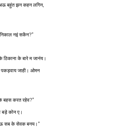
, अऊ बहुंत झन कहन लगिन,
निकाल नइं सकेंन?”
 ठिकाना के बारे म जानंय।
म पकड़वाय जाही। ओमन
के बहस करत रहेव?”
 बड़े कोन ए।
े अऊ सब के सेवक बनय।”