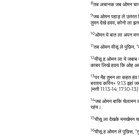
8
तब अचानक जब ओमन चारों 
9
जब ओमन पहाड़ ले उतरत र
तुमन देखे हवव, कोनो ला 
10
ओमन ये बात ला अपन मन 
11
तब ओमन यीसू ले पुछिन, 
12
यीसू ह ओमन ला ये जबाब 
काबर लिखे हवय कि ओह अब्
13
पर मेंह तुमन ला कहत ह
बरताव करिन+ 9:13 इहां जब
(मत्ती 11:13‑14; 17:10‑13
14
जब ओमन बाकि चेलामन कर
रहंय।
15
यीसू ला देखके मनखेमन 
16
यीसू ह ओमन ले पुछिस, 