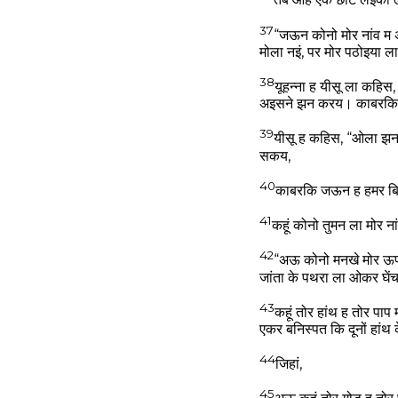
तब ओह एक छोटे लइका ल
37
“जऊन कोनो मोर नांव म
मोला नइं, पर मोर पठोइया 
38
यूहन्ना ह यीसू ला कहि
अइसने झन करय। काबरकि 
39
यीसू ह कहिस, “ओला झन 
सकय,
40
काबरकि जऊन ह हमर बिर
41
कहूं कोनो तुमन ला मोर 
42
“अऊ कोनो मनखे मोर ऊपर
जांता के पथरा ला ओकर घें
43
कहूं तोर हांथ ह तोर पा
एकर बनिस्पत कि दूनों हां
44
जिहां,
45