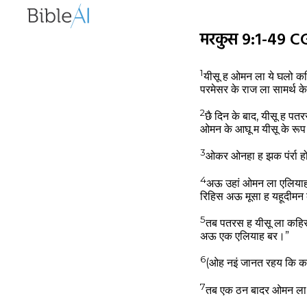
मरकुस 9:1-49 C
1
यीसू ह ओमन ला ये घलो कह
परमेसर के राज ला सामर्थ क
2
छै दिन के बाद, यीसू ह प
ओमन के आघू म यीसू के रू
3
ओकर ओनहा ह झक पंर्रा ह
4
अऊ उहां ओमन ला एलियाह
रिहिस अऊ मूसा ह यहूदीमन
5
तब पतरस ह यीसू ला कहिस
अऊ एक एलियाह बर।”
6
(ओह नइं जानत रहय कि का
7
तब एक ठन बादर ओमन ला ढ