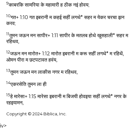
9
काबरकि सामरिया के महामारी ह ठीक नइं होवय;
10
गत+ 1:10 गत इबरानी म कहई सहीं लगथे* सहर म येकर चरचा झन
करव;
11
तुमन जऊन मन सापीर+ 1:11 सापीर के मतलब होथे खुसहाली* सहर म
रहिथव,
12
जऊन मन मारोत+ 1:12 मारोत इबरानी म करू सहीं लगथे* म रहिथें,
ओमन पीरा म छटपटावत हवंय,
13
तुमन जऊन मन लाकीस नगर म रहिथव,
14
एकरसेति तुमन ला ही
15
हे मारेसा+ 1:15 मारेसा इबरानी म बिजयी होवइया सहीं लगथे* नगर के
रहइयामन,
Copyright © 2024 Biblica, Inc.
iv>