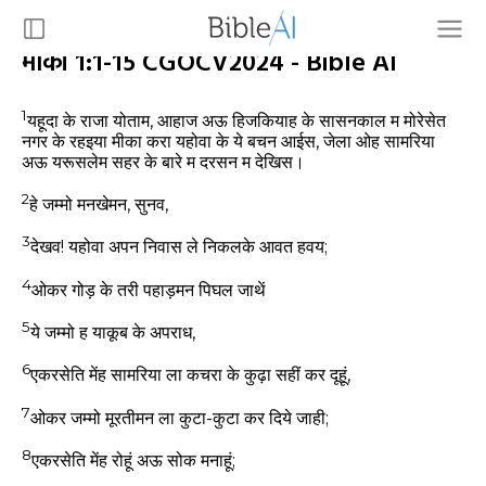
मीका 1:1-15 CGOCV2024 - Bible AI
1
यहूदा के राजा योताम, आहाज अऊ हिजकियाह के सासनकाल म मोरेसेत
नगर के रहइया मीका करा यहोवा के ये बचन आईस, जेला ओह सामरिया
अऊ यरूसलेम सहर के बारे म दरसन म देखिस।
2
हे जम्मो मनखेमन, सुनव,
3
देखव! यहोवा अपन निवास ले निकलके आवत हवय;
4
ओकर गोड़ के तरी पहाड़मन पिघल जाथें
5
ये जम्मो ह याकूब के अपराध,
6
एकरसेति मेंह सामरिया ला कचरा के कुढ़ा सहीं कर दूहूं,
7
ओकर जम्मो मूरतीमन ला कुटा-कुटा कर दिये जाही;
8
एकरसेति मेंह रोहूं अऊ सोक मनाहूं;