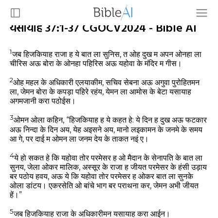
यसायाह 37:1-37 CGOCV2024 - Bible AI
1
जब हिजकियाह राजा ह ये बात ला सुनिस, त ओह दुख म अपन ओनहा ला
चीरिस अऊ बोरा के ओनहा पहिरिस अऊ यहोवा के मंदिर म गीस।
2
ओह महल के अधिकारी एलयाकीम, सचिव सेबना अऊ अगुवा पुरोहितमन
ला, जेमन बोरा के कपड़ा पहिरे रहंय, येमन ला आमोस के बेटा यसायाह
अगमजानी करा पठोईस।
3
ओमन ओला कहिन, “हिजकियाह ह ये कहत हे: ये दिन ह दुख अऊ फटकार
अऊ निन्दा के दिन अय, येह अइसने अय, मानो लइकामन के जनमे के समय
आ गे, पर दाई म ओमन ला जनम देय के ताकत नइं ए।
4
ये हो सकत हे कि यहोवा तोर परमेसर ह ओ मैदान के सेनापति के बात ला
सुनय, जेला ओकर मालिक, अस्सूर के राजा ह जीयत परमेसर के हंसी उड़ाय
बर पठोय हवय, अऊ ये कि यहोवा तोर परमेसर ह ओकर बात ला सुनके
ओला डांटय। एकरसेति ओ बांचे भाग बर पराथना कर, जेमन अभी जीयत
हें।”
5
जब हिजकियाह राजा के अधिकारीमन यसायाह करा आईन।