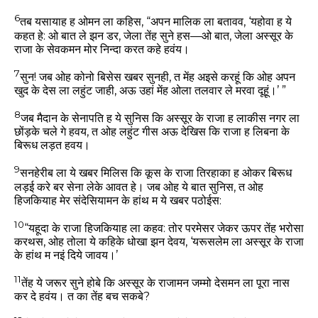
6
तब यसायाह ह ओमन ला कहिस, “अपन मालिक ला बतावव, ‘यहोवा ह ये
कहत हे: ओ बात ले झन डर, जेला तेंह सुने हस—ओ बात, जेला अस्सूर के
राजा के सेवकमन मोर निन्दा करत कहे हवंय।
7
सुन! जब ओह कोनो बिसेस खबर सुनही, त मेंह अइसे करहूं कि ओह अपन
खुद के देस ला लहुंट जाही, अऊ उहां मेंह ओला तलवार ले मरवा दूहूं।’ ”
8
जब मैदान के सेनापति ह ये सुनिस कि अस्सूर के राजा ह लाकीस नगर ला
छोंड़के चले गे हवय, त ओह लहुंट गीस अऊ देखिस कि राजा ह लिबना के
बिरूध लड़त हवय।
9
सनहेरीब ला ये खबर मिलिस कि कूस के राजा तिरहाका ह ओकर बिरूध
लड़ई करे बर सेना लेके आवत हे। जब ओह ये बात सुनिस, त ओह
हिजकियाह मेर संदेसियामन के हांथ म ये खबर पठोईस:
10
“यहूदा के राजा हिजकियाह ला कहव: तोर परमेसर जेकर ऊपर तेंह भरोसा
करथस, ओह तोला ये कहिके धोखा झन देवय, ‘यरूसलेम ला अस्सूर के राजा
के हांथ म नइं दिये जावय।’
11
तेंह ये जरूर सुने होबे कि अस्सूर के राजामन जम्मो देसमन ला पूरा नास
कर दे हवंय। त का तेंह बच सकबे?