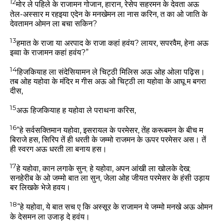
12
मोर ले पहिले के राजामन गोजान, हारान, रेसेप सहरमन के देवता अऊ
तेल-अस्सार म रहइया एदेन के मनखेमन ला नास करिन, त का ओ जाति के
देवतामन ओमन ला बचा सकिन?
13
हमात के राजा या अरपाद के राजा कहां हवंय? लायर, सपरवैम, हेना अऊ
इव्वा के राजामन कहां हवंय?”
14
हिजकियाह ला संदेसियामन ले चिट्ठी मिलिस अऊ ओह ओला पढ़िस।
तब ओह यहोवा के मंदिर म गीस अऊ ओ चिट्ठी ला यहोवा के आघू म बगरा
दीस,
15
अऊ हिजकियाह ह यहोवा ले पराथना करिस,
16
“हे सर्वसक्तिमान यहोवा, इसरायल के परमेसर, तेंह करूबमन के बीच म
बिराजे हस, सिरिप तें ही धरती के जम्मो राजमन के ऊपर परमेसर अस। तें
ही स्वरग अऊ धरती ला बनाय हस।
17
हे यहोवा, कान लगाके सुन; हे यहोवा, अपन आंखी ला खोलके देख;
सनहेरीब के ओ जम्मो बात ला सुन, जेला ओह जीयत परमेसर के हंसी उड़ाय
बर लिखके भेजे हवय।
18
“हे यहोवा, ये बात सच ए कि अस्सूर के राजामन ये जम्मो मनखे अऊ ओमन
के देसमन ला उजाड़ दे हवंय।