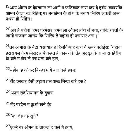
19
अऊ ओमन के देवतामन ला आगी म फटिकके नास कर दे हवंय, काबरकि
ओमन देवता नइं रिहिन; पर मनखेमन के हांथ के बनाय सिरिप लकरी अऊ
पथरा ही रिहिन।
20
अब हे यहोवा, हमर परमेसर, हमन ला ओकर हांथ ले बचा, ताकि धरती के
जम्मो राजमन जानंय कि सिरिप तें यहोवा ही परमेसर अस।”
21
तब आमोस के बेटा यसायाह ह हिजकियाह करा ये खबर पठोईस: “यहोवा
इसरायल के परमेसर ह ये कहत हे: काबरकि तेंह अस्सूर के राजा सनहेरीब
के बारे म मोर ले पराथना करे हस,
22
यहोवा ह ओकर बिरूध म ये बात कहे हवय:
23
तेंह काकर हंसी उड़ाय हस अऊ निन्दा करे हस?
24
अपन संदेसियामन के दुवारा
25
मेंह परदेस म कुआं खने हंव
26
“का तेंह नइं सुने?
27
एकरे बर ओमन के ताकत ह चले गे हवय,