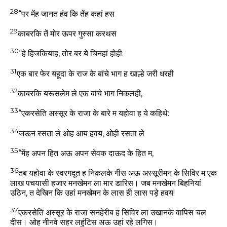
28
“पर मेंह जानत हंव कि तेंह कहां हस
29
काबरकि तें मोर ऊपर गुस्सा करथस
30
“हे हिजकियाह, तोर बर ये चिनहां होही:
31
एक बार फेर यहूदा के राज के बांचे भाग ह खाल्हे जरी धरही
32
काबरकि यरूसलेम ले एक बांचे भाग निकलही,
33
“एकरसेति अस्सूर के राजा के बारे म यहोवा ह ये कहिथे:
34
जऊन रसता ले ओह आय हवय, ओही रसता ले
35
“मेंह अपन हित अऊ अपन सेवक दाऊद के हित म,
36
तब यहोवा के स्वरगदूत ह निकलके गीस अऊ अस्सूरीमन के सिविर म एक
लाख पचयासी हजार मनखेमन ला मार डारिस। जब मनखेमन बिहनियां
उठिन, त देखिन कि उहां मनखेमन के लास ही लास पड़े हवय!
37
एकरसेति अस्सूर के राजा सनहेरीब ह सिविर ला उखानके वापिस चल
दीस। ओह नीनवे सहर लहुंटिस अऊ उहां रहे लगिस।