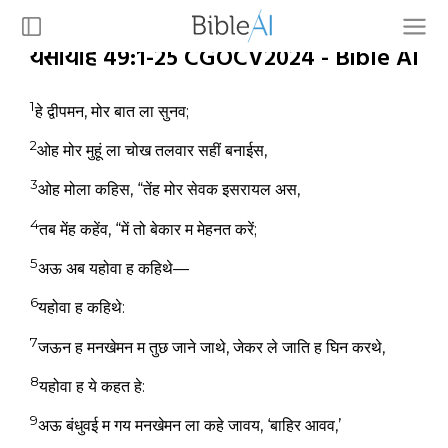
यसायाह 49:1-25 CGOCV2024 - Bible AI
1
हे द्वीपमन, मोर बात ला सुनव;
2
ओह मोर मुहूं ला चोख तलवार सहीं बनाईस,
3
ओह मोला कहिस, “तेंह मोर सेवक इसरायल अस,
4
तब मेंह कहेंव, “में तो बेकार म मेहनत करें;
5
अऊ अब यहोवा ह कहिथे—
6
यहोवा ह कहिथे:
7
जऊन ह मनखेमन म तुछ जाने जाथे, जेकर ले जाति ह घिन करथे,
8
यहोवा ह ये कहत हे:
9
अऊ बंधुवई म गय मनखेमन ला कहे जावय, ‘बाहिर आवव,’