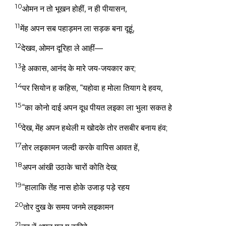
10
ओमन न तो भूखन होहीं, न ही पीयासन,
11
मेंह अपन सब पहाड़मन ला सड़क बना दूहूं,
12
देखव, ओमन दूरिहा ले आहीं—
13
हे अकास, आनंद के मारे जय-जयकार कर;
14
पर सियोन ह कहिस, “यहोवा ह मोला तियाग दे हवय,
15
“का कोनो दाई अपन दूध पीयत लइका ला भुला सकत हे
16
देख, मेंह अपन हथेली म खोदके तोर तसबीर बनाय हंव;
17
तोर लइकामन जल्दी करके वापिस आवत हें,
18
अपन आंखी उठाके चारों कोति देख;
19
“हालाकि तेंह नास होके उजाड़ पड़े रहय
20
तोर दुख के समय जनमे लइकामन
21