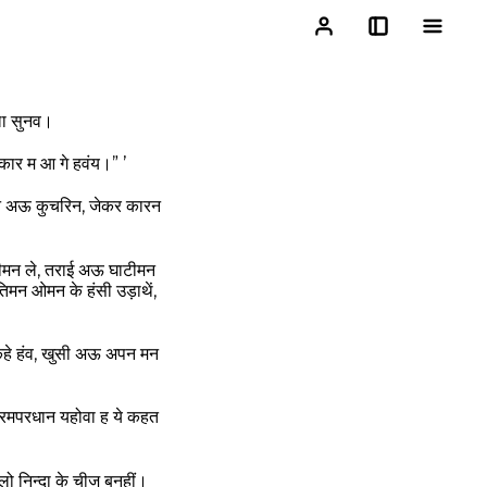
ला सुनव।
कार म आ गे हवंय।” ’
िन अऊ कुचरिन, जेकर कारन
़ीमन ले, तराई अऊ घाटीमन
िमन ओमन के हंसी उड़ाथें,
 कहे हंव, खुसी अऊ अपन मन
रमपरधान यहोवा ह ये कहत
लो निन्दा के चीज बनहीं।