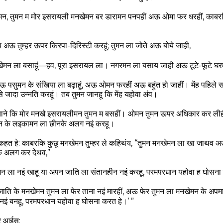
ड़मन, तुमन म मोर इसरायली मनखेमन बर डारामन पनपहीं अऊ ओमा फर धरहीं, काबर
हंव अऊ तुम्हर ऊपर किरपा-दिरिस्टी करहूं; तुमन ला जोते अऊ बोये जाही,
मनखेमन ला बसाहूं—हव, पूरा इसरायल ला। नगरमन ला बसाय जाही अऊ टूटे-फूटे घ
अऊ पसुमन के संखिया ला बढ़ाहूं, अऊ ओमन फरहीं अऊ बहुंत हो जाहीं। मेंह पहिले 
 से जादा उन्नति करहूं। तब तुमन जानहू कि मेंह यहोवा अंव।
े याने कि मोर मनखे इसरायलीमन तुमन म बसहीं। ओमन तुमन ऊपर अधिकार कर ली
ओमन के लइकामन ला छीनके अलग नइं करहू।
 कहत हे: काबरकि कुछू मनखेमन तुम्हर ले कहिथंय, “तुमन मनखेमन ला खा जाथव 
े अलग कर देथव,”
न ला नइं खाहू या अपन जाति ला संतानहीन नइं करहू, परमपरधान यहोवा ह घोसना
-जाति के मनखेमन तुमन ला फेर ताना नइं मारहीं, अऊ फेर तुमन ला मनखेमन के अपमा
 नइं बनहू, परमपरधान यहोवा ह घोसना करत हे।’ ”
ेर आईस: