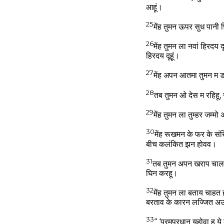
आहूं।
25
मेंह तुमन ऊपर सुध पानी छ
26
मेंह तुमन ला नवां हिरदय 
हिरदय दूहूं।
27
मेंह अपन आतमा तुमन म 
28
तब तुमन ओ देस म रहिहू, जे
29
मेंह तुमन ला तुम्हर जम्मो
30
मेंह रूखमन के फर के सं
बीच कलंकित झन होवव।
31
तब तुमन अपन खराप चाल
घिन करहू।
32
मेंह तुमन ला बताय चाहत
बरताव के कारन लज्जित अ
33
“ ‘परमपरधान यहोवा ह ये 