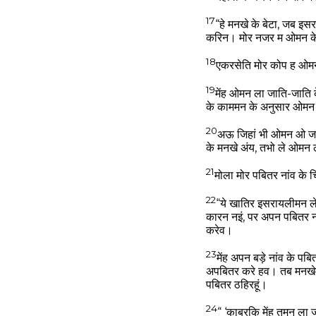
17
“हे मनखे के बेटा, जब 
करिन। मोर नजर म ओमन के
18
एकरसेति मोर कोप ह ओमन
19
मेंह ओमन ला जाति-जाति
के काममन के अनुसार ओमन 
20
अऊ जिहां भी ओमन ओ जात
के मनखे अंय, तभो ले ओमन 
21
मोला मोर पबितर नांव के 
22
“ये खातिर इसरायलीमन ले
कारन नइं, पर अपन पबितर ना
करेव।
23
मेंह अपन बड़े नांव के प
अपबितर करे हव। तब मनखेमन 
पबितर ठहिरहूं।
24
“ ‘काबरकि मेंह तुमन ला 