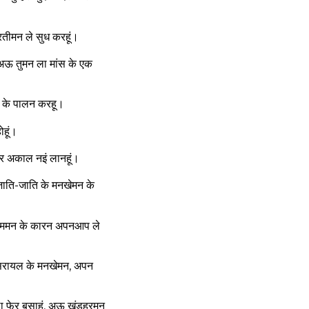
ूरतीमन ले सुध करहूं।
ूं अऊ तुमन ला मांस के एक
न के पालन करहू।
ोहूं।
 ऊपर अकाल नइं लानहूं।
जाति-जाति के मनखेमन के
काममन के कारन अपनआप ले
े इसरायल के मनखेमन, अपन
 ला फेर बसाहूं, अऊ खंडहरमन