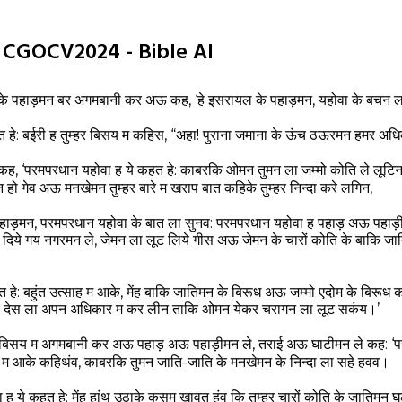
7 CGOCV2024 - Bible AI
ल के पहाड़मन बर अगमबानी कर अऊ कह, ‘हे इसरायल के पहाड़मन, यहोवा के बचन 
 हे: बईरी ह तुम्हर बिसय म कहिस, “अहा! पुराना जमाना के ऊंच ठऊरमन हमर अधि
ह, ‘परमपरधान यहोवा ह ये कहत हे: काबरकि ओमन तुमन ला जम्मो कोति ले लूट
हो गेव अऊ मनखेमन तुम्हर बारे म खराप बात कहिके तुम्हर निन्दा करे लगिन,
पहाड़मन, परमपरधान यहोवा के बात ला सुनव: परमपरधान यहोवा ह पहाड़ अऊ पहाड
दिये गय नगरमन ले, जेमन ला लूट लिये गीस अऊ जेमन के चारों कोति के बाकि जात
 हे: बहुंत उत्साह म आके, मेंह बाकि जातिमन के बिरूध अऊ जम्मो एदोम के बिरूध
 देस ला अपन अधिकार म कर लीन ताकि ओमन येकर चरागन ला लूट सकंय।’
बिसय म अगमबानी कर अऊ पहाड़ अऊ पहाड़ीमन ले, तराई अऊ घाटीमन ले कह: ‘प
म आके कहिथंव, काबरकि तुमन जाति-जाति के मनखेमन के निन्दा ला सहे हवव।
 ये कहत हे: मेंह हांथ उठाके कसम खावत हंव कि तुम्हर चारों कोति के जातिमन घ