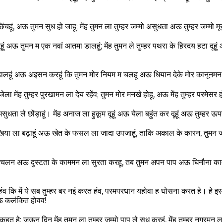
िंचहूं, अऊ तुमन सुध हो जाहू; मेंह तुमन ला तुम्हर जम्मो असुधता अऊ तुम्हर जम्मो म
दूहूं अऊ तुमन म एक नवां आतमा डालहूं; मेंह तुमन ले तुम्हर पथरा के हिरदय हटा दूह
डालहूं अऊ अइसन करहूं कि तुमन मोर नियम म चलहू अऊ धियान देके मोर कानूनम
ला मेंह तुम्हर पुरखामन ला देय रहेंव; तुमन मोर मनखे होहू, अऊ मेंह तुम्हर परमेसर ह
 असुधता ले छोंड़ाहूं। मेंह अनाज ला हुकूम दूहूं अऊ येला बहुंत कर दूहूं अऊ तुम्हर
खिया ला बढ़ाहूं अऊ खेत के फसल ला जादा उपजाहूं, ताकि अकाल के कारन, तुमन 
चलन अऊ दुस्टता के काममन ला सुरता करहू, तब तुमन अपन पाप अऊ घिनौना 
 हंव कि में ये सब तुम्हर बर नइं करत हंव, परमपरधान यहोवा ह घोसना करत हे। ह
ऊ कलंकित होवव!
कहत हे: जऊन दिन मेंह तुमन ला तुम्हर जम्मो पाप ले सुध करहूं, मेंह तुम्हर नगरमन