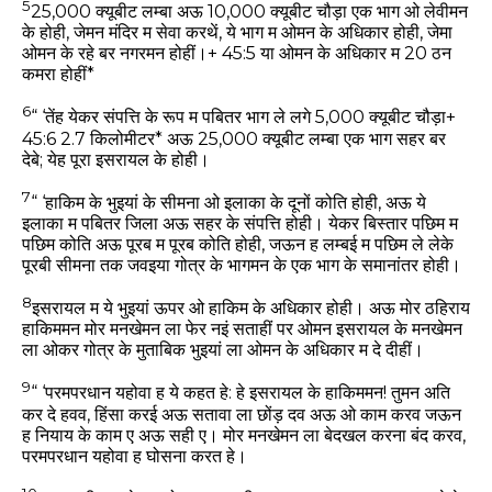
5
25,000 क्यूबीट लम्बा अऊ 10,000 क्यूबीट चौड़ा एक भाग ओ लेवीमन
के होही, जेमन मंदिर म सेवा करथें, ये भाग म ओमन के अधिकार होही, जेमा
ओमन के रहे बर नगरमन होहीं।+ 45:5 या ओमन के अधिकार म 20 ठन
कमरा होहीं*
6
“ ‘तेंह येकर संपत्ति के रूप म पबितर भाग ले लगे 5,000 क्यूबीट चौड़ा+
45:6 2.7 किलोमीटर* अऊ 25,000 क्यूबीट लम्बा एक भाग सहर बर
देबे; येह पूरा इसरायल के होही।
7
“ ‘हाकिम के भुइयां के सीमना ओ इलाका के दूनों कोति होही, अऊ ये
इलाका म पबितर जिला अऊ सहर के संपत्ति होही। येकर बिस्तार पछिम म
पछिम कोति अऊ पूरब म पूरब कोति होही, जऊन ह लम्बई म पछिम ले लेके
पूरबी सीमना तक जवइया गोत्र के भागमन के एक भाग के समानांतर होही।
8
इसरायल म ये भुइयां ऊपर ओ हाकिम के अधिकार होही। अऊ मोर ठहिराय
हाकिममन मोर मनखेमन ला फेर नइं सताहीं पर ओमन इसरायल के मनखेमन
ला ओकर गोत्र के मुताबिक भुइयां ला ओमन के अधिकार म दे दीहीं।
9
“ ‘परमपरधान यहोवा ह ये कहत हे: हे इसरायल के हाकिममन! तुमन अति
कर दे हवव, हिंसा करई अऊ सतावा ला छोंड़ दव अऊ ओ काम करव जऊन
ह नियाय के काम ए अऊ सही ए। मोर मनखेमन ला बेदखल करना बंद करव,
परमपरधान यहोवा ह घोसना करत हे।