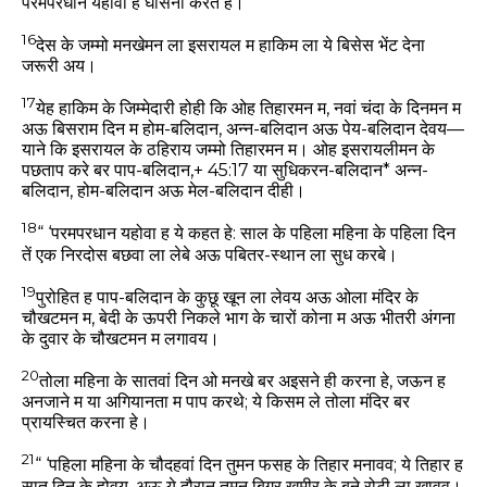
परमपरधान यहोवा ह घोसना करत हे।
16
देस के जम्मो मनखेमन ला इसरायल म हाकिम ला ये बिसेस भेंट देना
जरूरी अय।
17
येह हाकिम के जिम्मेदारी होही कि ओह तिहारमन म, नवां चंदा के दिनमन म
अऊ बिसराम दिन म होम-बलिदान, अन्न-बलिदान अऊ पेय-बलिदान देवय—
याने कि इसरायल के ठहिराय जम्मो तिहारमन म। ओह इसरायलीमन के
पछताप करे बर पाप-बलिदान,+ 45:17 या सुधिकरन-बलिदान* अन्न-
बलिदान, होम-बलिदान अऊ मेल-बलिदान दीही।
18
“ ‘परमपरधान यहोवा ह ये कहत हे: साल के पहिला महिना के पहिला दिन
तें एक निरदोस बछवा ला लेबे अऊ पबितर-स्थान ला सुध करबे।
19
पुरोहित ह पाप-बलिदान के कुछू खून ला लेवय अऊ ओला मंदिर के
चौखटमन म, बेदी के ऊपरी निकले भाग के चारों कोना म अऊ भीतरी अंगना
के दुवार के चौखटमन म लगावय।
20
तोला महिना के सातवां दिन ओ मनखे बर अइसने ही करना हे, जऊन ह
अनजाने म या अगियानता म पाप करथे; ये किसम ले तोला मंदिर बर
प्रायस्चित करना हे।
21
“ ‘पहिला महिना के चौदहवां दिन तुमन फसह के तिहार मनावव; ये तिहार ह
सात दिन के होवय, अऊ ये दौरान तुमन बिगर खमीर के बने रोटी ला खावव।