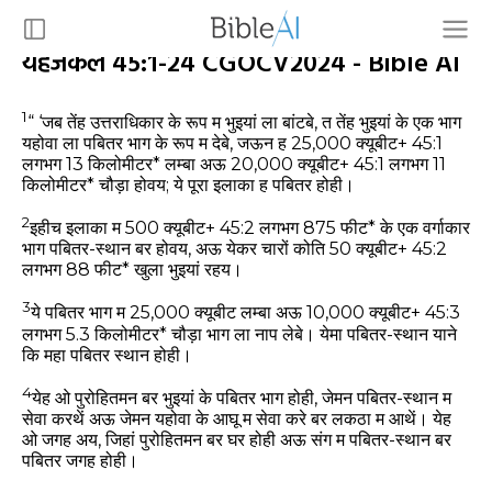
यहेजकेल 45:1-24 CGOCV2024 - Bible AI
1
“ ‘जब तेंह उत्तराधिकार के रूप म भुइयां ला बांटबे, त तेंह भुइयां के एक भाग
यहोवा ला पबितर भाग के रूप म देबे, जऊन ह 25,000 क्यूबीट+ 45:1
लगभग 13 किलोमीटर* लम्बा अऊ 20,000 क्यूबीट+ 45:1 लगभग 11
किलोमीटर* चौड़ा होवय; ये पूरा इलाका ह पबितर होही।
2
इहीच इलाका म 500 क्यूबीट+ 45:2 लगभग 875 फीट* के एक वर्गाकार
भाग पबितर-स्थान बर होवय, अऊ येकर चारों कोति 50 क्यूबीट+ 45:2
लगभग 88 फीट* खुला भुइयां रहय।
3
ये पबितर भाग म 25,000 क्यूबीट लम्बा अऊ 10,000 क्यूबीट+ 45:3
लगभग 5.3 किलोमीटर* चौड़ा भाग ला नाप लेबे। येमा पबितर-स्थान याने
कि महा पबितर स्थान होही।
4
येह ओ पुरोहितमन बर भुइयां के पबितर भाग होही, जेमन पबितर-स्थान म
सेवा करथें अऊ जेमन यहोवा के आघू म सेवा करे बर लकठा म आथें। येह
ओ जगह अय, जिहां पुरोहितमन बर घर होही अऊ संग म पबितर-स्थान बर
पबितर जगह होही।