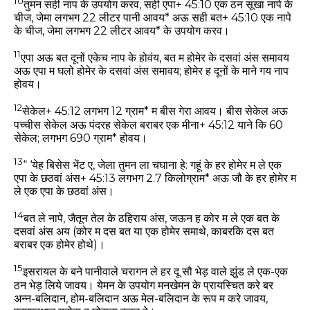
10
तुमन सही नाप के उपयोग करव, सही एपा+ 45:10 एक ठन सूखा नापे के
चीज, जेमा लगभग 22 लीटर पानी आवय* अऊ सही बत+ 45:10 एक नापे
के चीज, जेमा लगभग 22 लीटर आवय* के उपयोग करव।
11
एपा अऊ बत दूनों एकेच नाप के होवंय, बत म होमेर के दसवां अंस समावय
अऊ एपा म घलो होमेर के दसवां अंस समावय; होमेर ह दूनों के माने गय नाप
होवय।
12
सेकेल+ 45:12 लगभग 12 ग्राम* म बीस गेरा आवय। बीस सेकेल अऊ
पच्चीस सेकेल अऊ पंदरह सेकेल बराबर एक मीना+ 45:12 याने कि 60
सेकेल; लगभग 690 ग्राम* होवय।
13
“ ‘येह बिसेस भेंट ए, जेला तुमन ला चघाना हे: गहूं के हर होमेर म ले एक
एपा के छठवां अंस+ 45:13 लगभग 2.7 किलोग्राम* अऊ जौ के हर होमेर म
ले एक एपा के छठवां अंस।
14
बत ले नापे, जैतून तेल के ठहिराय अंस, जऊन ह कोर म ले एक बत के
दसवां अंस अय (कोर म दस बत या एक होमेर समाथे, काबरकि दस बत
बराबर एक होमेर होथे)।
15
इसरायल के बने पानीवाले चरागन ले हर दू सौ भेड़ वाले झुंड ले एक-एक
ठन भेड़ लिये जावय। येमन के उपयोग मनखेमन के प्रायस्चित करे बर
अन्न-बलिदान, होम-बलिदान अऊ मेल-बलिदान के रूप म करे जावय,