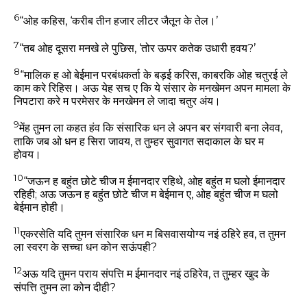
6
“ओह कहिस, ‘करीब तीन हजार लीटर जैतून के तेल।’
7
“तब ओह दूसरा मनखे ले पुछिस, ‘तोर ऊपर कतेक उधारी हवय?’
8
“मालिक ह ओ बेईमान परबंधकर्ता के बड़ई करिस, काबरकि ओह चतुरई ले
काम करे रिहिस। अऊ येह सच ए कि ये संसार के मनखेमन अपन मामला के
निपटारा करे म परमेसर के मनखेमन ले जादा चतुर अंय।
9
मेंह तुमन ला कहत हंव कि संसारिक धन ले अपन बर संगवारी बना लेवव,
ताकि जब ओ धन ह सिरा जावय, त तुम्हर सुवागत सदाकाल के घर म
होवय।
10
“जऊन ह बहुंत छोटे चीज म ईमानदार रहिथे, ओह बहुंत म घलो ईमानदार
रहिही; अऊ जऊन ह बहुंत छोटे चीज म बेईमान ए, ओह बहुंत चीज म घलो
बेईमान होही।
11
एकरसेति यदि तुमन संसारिक धन म बिसवासयोग्य नइं ठहिरे हव, त तुमन
ला स्वरग के सच्चा धन कोन सऊंपही?
12
अऊ यदि तुमन पराय संपत्ति म ईमानदार नइं ठहिरेव, त तुम्हर खुद के
संपत्ति तुमन ला कोन दीही?