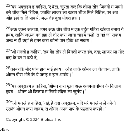
25
“पर अब्राहम ह कहिस, ‘ए बेटा, सुरता कर कि तोला तोर जिनगी म जम्मो
बने चीज मिले रिहिस, जबकि लाजर ला खराप चीज मिले रिहिस, पर अब
ओह इहां सांति पावथे, अऊ तेंह दुख भोगत हस।
26
अऊ एकर अलावा, हमर अऊ तोर बीच म एक बहुंत गहिरा खंचवा बनाय गे
हवय, ताकि जऊन मन इहां ले तोर करा जाना चाहंय घलो, त नइं जा सकंय
अऊ न ही उहां ले हमर करा कोनो पार होके आ सकय।’
27
“ओ मनखे ह कहिस, ‘तब मेंह तोर ले बिनती करत हंव, ददा; लाजर ला मोर
ददा के घर म पठो दे,
28
काबरकि मोर पांच झन भाई हवंय। ओह जाके ओमन ला चेतावय, ताकि
ओमन पीरा भोगे के ये जगह म झन आवंय।’
29
“पर अब्राहम ह कहिस, ‘ओमन करा मूसा अऊ अगमजानीमन के किताब
हवय। ओमन ओ किताब म लिखे संदेस ला सुनंय।’
30
“ओ मनखे ह कहिस, ‘नइं, हे ददा अब्राहम, यदि मरे मनखे म ले कोनो
उठके ओमन करा जावय, त ओमन अपन पाप के पछताप करहीं।’
Copyright © 2024 Biblica, Inc.
div>