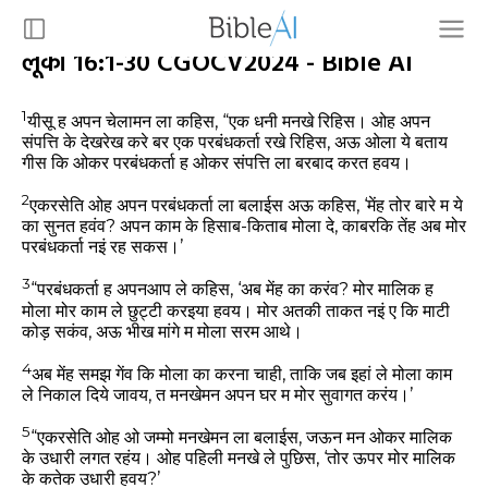
लूका 16:1-30 CGOCV2024 - Bible AI
1
यीसू ह अपन चेलामन ला कहिस, “एक धनी मनखे रिहिस। ओह अपन
संपत्ति के देखरेख करे बर एक परबंधकर्ता रखे रिहिस, अऊ ओला ये बताय
गीस कि ओकर परबंधकर्ता ह ओकर संपत्ति ला बरबाद करत हवय।
2
एकरसेति ओह अपन परबंधकर्ता ला बलाईस अऊ कहिस, ‘मेंह तोर बारे म ये
का सुनत हवंव? अपन काम के हिसाब-किताब मोला दे, काबरकि तेंह अब मोर
परबंधकर्ता नइं रह सकस।’
3
“परबंधकर्ता ह अपनआप ले कहिस, ‘अब मेंह का करंव? मोर मालिक ह
मोला मोर काम ले छुट्टी करइया हवय। मोर अतकी ताकत नइं ए कि माटी
कोड़ सकंव, अऊ भीख मांगे म मोला सरम आथे।
4
अब मेंह समझ गेंव कि मोला का करना चाही, ताकि जब इहां ले मोला काम
ले निकाल दिये जावय, त मनखेमन अपन घर म मोर सुवागत करंय।’
5
“एकरसेति ओह ओ जम्मो मनखेमन ला बलाईस, जऊन मन ओकर मालिक
के उधारी लगत रहंय। ओह पहिली मनखे ले पुछिस, ‘तोर ऊपर मोर मालिक
के कतेक उधारी हवय?’