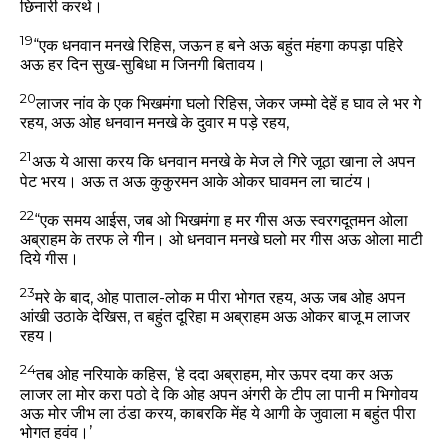
छिनारी करथे।
19
“एक धनवान मनखे रिहिस, जऊन ह बने अऊ बहुंत मंहगा कपड़ा पहिरे
अऊ हर दिन सुख-सुबिधा म जिनगी बितावय।
20
लाजर नांव के एक भिखमंगा घलो रिहिस, जेकर जम्मो देहें ह घाव ले भर गे
रहय, अऊ ओह धनवान मनखे के दुवार म पड़े रहय,
21
अऊ ये आसा करय कि धनवान मनखे के मेज ले गिरे जूठा खाना ले अपन
पेट भरय। अऊ त अऊ कुकुरमन आके ओकर घावमन ला चाटंय।
22
“एक समय आईस, जब ओ भिखमंगा ह मर गीस अऊ स्वरगदूतमन ओला
अब्राहम के तरफ ले गीन। ओ धनवान मनखे घलो मर गीस अऊ ओला माटी
दिये गीस।
23
मरे के बाद, ओह पाताल-लोक म पीरा भोगत रहय, अऊ जब ओह अपन
आंखी उठाके देखिस, त बहुंत दूरिहा म अब्राहम अऊ ओकर बाजू म लाजर
रहय।
24
तब ओह नरियाके कहिस, ‘हे ददा अब्राहम, मोर ऊपर दया कर अऊ
लाजर ला मोर करा पठो दे कि ओह अपन अंगरी के टीप ला पानी म भिगोवय
अऊ मोर जीभ ला ठंडा करय, काबरकि मेंह ये आगी के जुवाला म बहुंत पीरा
भोगत हवंव।’