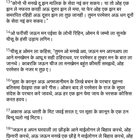
13
“कोनो भी मनखे दू झन मालिक के सेवा नइं कर सकय। या तो ओह एक
झन ले नफरत करही अऊ दूसर झन ले मया, या फेर ओह एक झन बर
समरपित रहिही अऊ दूसर झन ला तुछ जानही। तुमन परमेसर अऊ धन दूनों
के सेवा नइं कर सकव।”
14
ओ फरीसी जऊन मन पईसा के लोभी रिहिन, ओमन ये जम्मो ला सुनके
यीसू के हंसी उड़ाय लगिन।
15
यीसू ह ओमन ला कहिस, “तुमन ओ मनखे अव, जऊन मन अपनआप ला
आने मनखेमन के आघू म सही ठहिराथव, पर परमेसर ह तुम्हर मन के बात ला
जानथे। काबरकि जऊन चीज ला मनखेमन बहुंत कीमती समझथें, ओह
परमेसर के नजर म तुछ ए।
16
“मूसा के कानून अऊ अगमजानीमन के लिखे बचन के परचार यूहन्ना
बतिसमा देवइया तक करे गीस। ओकर बाद ले परमेसर के राज के सुघर
संदेस के परचार करे जावथे, अऊ हर एक झन येमा जाय के भरसक कोसिस
करत हवय।
17
अकास अऊ धरती के मिट जवई सरल ए, पर मूसा के कानून के एक ठन
बिन्दू घलो नइं मिटय।
18
“जऊन ह अपन घरवाली ला छोंड़के आने माईलोगन ले बिहाव करथे, ओह
छिनारी करथे, अऊ जऊन मनखे एक छोंड़े गे माईलोगन ले बिहाव करथे, ओह