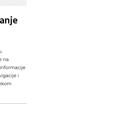
tanje
u
je na
 informacije
igacije i
ijekom