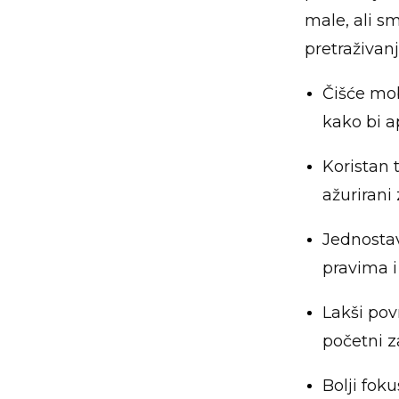
male, ali s
pretraživan
Čišće mob
kako bi a
Koristan t
ažurirani 
Jednostav
pravima i
Lakši pov
početni z
Bolji fok