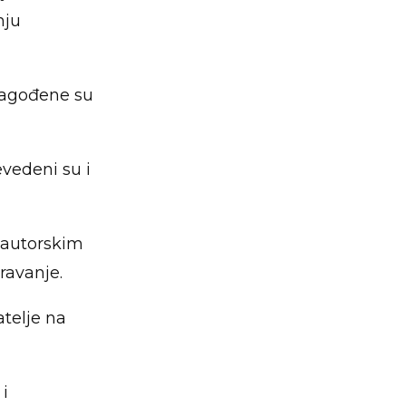
nju
ilagođene su
evedeni su i
 autorskim
eravanje.
atelje na
 i