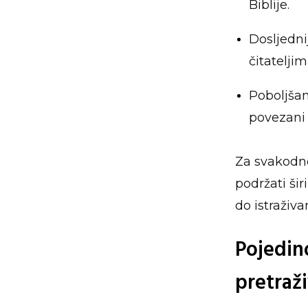
Biblije.
Dosljedni
čitatelji
Poboljšan
povezani i
Za svakodne
podržati ši
do istraživ
Pojedin
pretraž