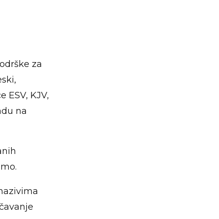
podrške za
ski,
ce ESV, KJV,
adu na
anih
smo.
 nazivima
učavanje