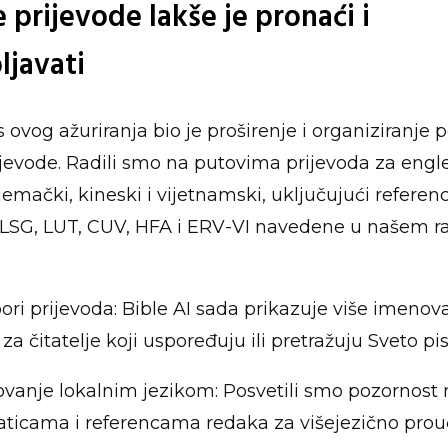
e prijevode lakše je pronaći i
ljavati
 ovog ažuriranja bio je proširenje i organiziranje 
rijevode. Radili smo na putovima prijevoda za engle
jemački, kineski i vijetnamski, uključujući referen
 LSG, LUT, CUV, HFA i ERV-VI navedene u našem r
zbori prijevoda: Bible AI sada prikazuje više imenov
 za čitatelje koji uspoređuju ili pretražuju Sveto pi
ovanje lokalnim jezikom: Posvetili smo pozornost
raticama i referencama redaka za višejezično pro