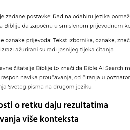
je zadane postavke: Rad na odabiru jezika pomaž
ma Biblije da započnu u smislenom prijevodnom k
e oznake prijevoda: Tekst izbornika, oznake, znač
zrazi ažurirani su radi jasnijeg tijeka čitanja.
vne čitatelje Biblije to znači da Bible AI Search 
ri raspon navika proučavanja, od čitanja u poznat
anja Svetog pisma na drugom jeziku.
osti o retku daju rezultatima
ivanja više konteksta