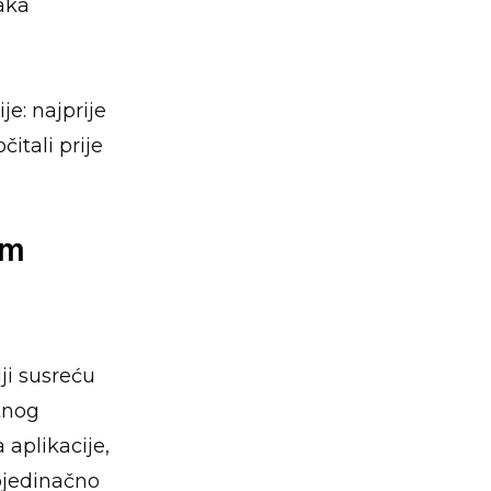
aka
e: najprije
čitali prije
om
lji susreću
tnog
 aplikacije,
ojedinačno