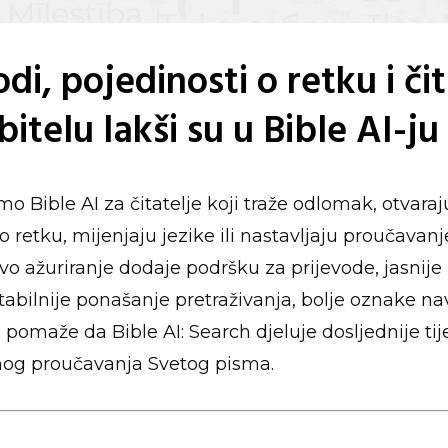
odi, pojedinosti o retku i či
itelu lakši su u Bible AI-ju
mo Bible AI za čitatelje koji traže odlomak, otvaraj
o retku, mijenjaju jezike ili nastavljaju proučavan
vo ažuriranje dodaje podršku za prijevode, jasnije
tabilnije ponašanje pretraživanja, bolje oznake nav
 pomaže da Bible AI: Search djeluje dosljednije t
og proučavanja Svetog pisma.