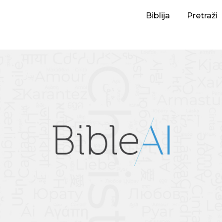
Biblija
Pretraži