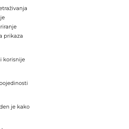
etraživanja
je
riranje
ja prikaza
i korisnije
 pojedinosti
eden je kako