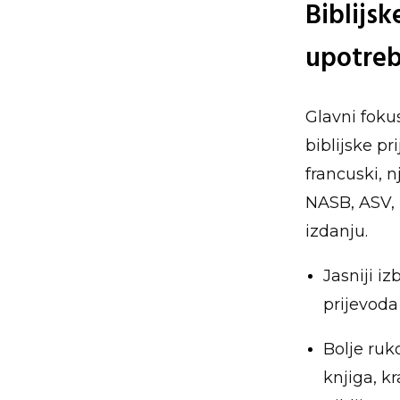
Biblijsk
upotreb
Glavni fokus
biblijske p
francuski, n
NASB, ASV,
izdanju.
Jasniji i
prijevoda
Bolje ruk
knjiga, k