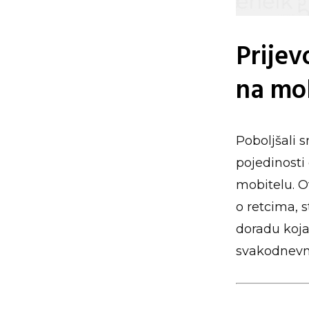
Prijev
na mob
Poboljšali s
pojedinosti 
mobitelu. O
o retcima, s
doradu koja
svakodnevn