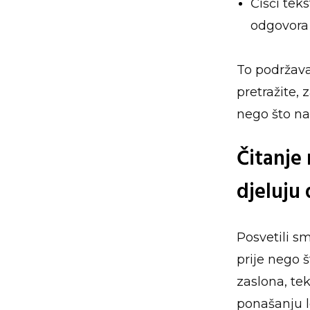
Čišći tek
odgovora 
To podržava
pretražite, 
nego što na
Čitanje 
djeluju 
Posvetili sm
prije nego 
zaslona, te
ponašanju l