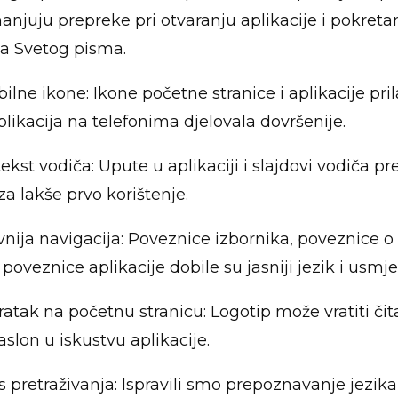
manjuju prepreke pri otvaranju aplikacije i pokreta
ja Svetog pisma.
ilne ikone: Ikone početne stranice i aplikacije pr
plikacija na telefonima djelovala dovršenije.
ekst vodiča: Upute u aplikaciji i slajdovi vodiča pr
za lakše prvo korištenje.
nija navigacija: Poveznice izbornika, poveznice o
 poveznice aplikacije dobile su jasniji jezik i usmj
ratak na početnu stranicu: Logotip može vratiti čit
aslon u iskustvu aplikacije.
us pretraživanja: Ispravili smo prepoznavanje jezika