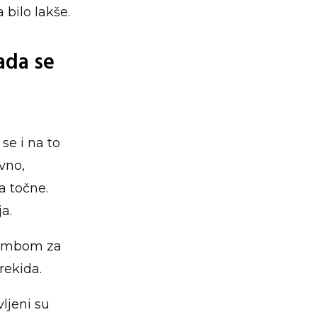
 bilo lakše.
ada se
se i na to
avno,
a točne.
a.
gumbom za
rekida.
ljeni su