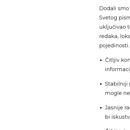
Dodali smo i
Svetog pism
uključivao 
redaka, loka
pojedinosti.
Čitljiv k
informaci
Stabilniji
mogle nes
Jasnije r
bi iskust