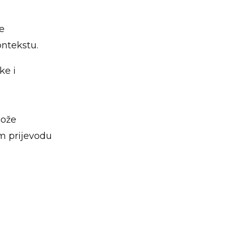
e
ontekstu.
ke i
može
om prijevodu