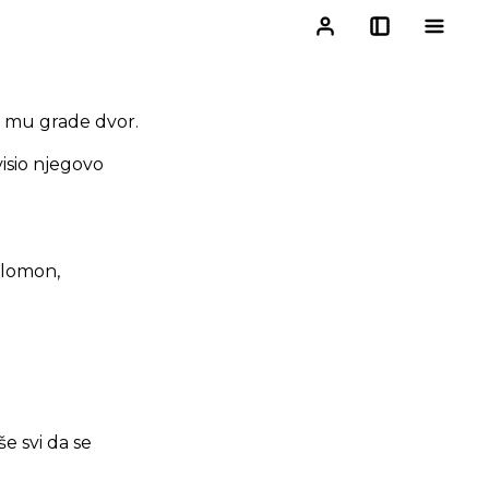
da mu grade dvor.
visio njegovo
alomon,
še svi da se