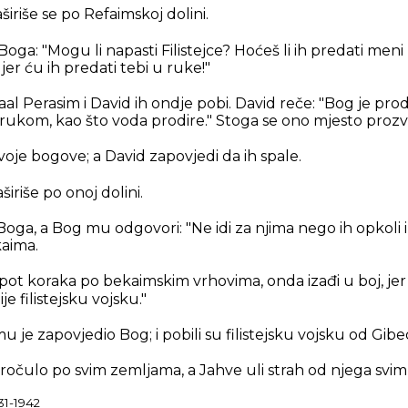
raširiše se po Refaimskoj dolini.
oga: "Mogu li napasti Filistejce? Hoćeš li ih predati me
jer ću ih predati tebi u ruke!"
al Perasim i David ih ondje pobi. David reče: "Bog je p
rukom, kao što voda prodire." Stoga se ono mjesto prozv
svoje bogove; a David zapovjedi da ih spale.
aširiše po onoj dolini.
oga, a Bog mu odgovori: "Ne idi za njima nego ih opkoli i 
kaima.
pot koraka po bekaimskim vrhovima, onda izađi u boj, jer 
 filistejsku vojsku."
u je zapovjedio Bog; i pobili su filistejsku vojsku od Gib
ročulo po svim zemljama, a Jahve uli strah od njega svi
31-1942