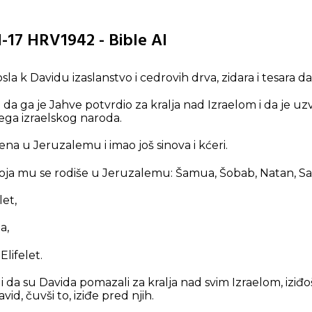
:1-17 HRV1942 - Bible AI
posla k Davidu izaslanstvo i cedrovih drva, zidara i tesara 
da ga je Jahve potvrdio za kralja nad Izraelom i da je uz
jega izraelskog naroda.
ena u Jeruzalemu i imao još sinova i kćeri.
oja mu se rodiše u Jeruzalemu: Šamua, Šobab, Natan, S
let,
a,
Elifelet.
uli da su Davida pomazali za kralja nad svim Izraelom, iziđo
id, čuvši to, iziđe pred njih.