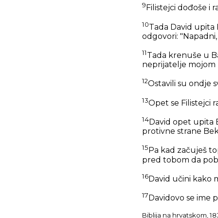
9
Filistejci dođoše i 
10
Tada David upita B
odgovori: "Napadni, 
11
Tada krenuše u Ba
neprijatelje mojom 
12
Ostavili su ondje 
13
Opet se Filistejci r
14
David opet upita B
protivne strane Be
15
Pa kad začuješ to
pred tobom da pobije
16
David učini kako m
17
Davidovo se ime p
Biblija na hrvatskom, 18