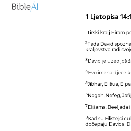
1 Ljetopisa 14
1
Tirski kralj Hiram 
2
Tada David spozna 
kraljevstvo radi svo
3
David je uzeo još ž
4
Evo imena djece k
5
Jibhar, Elišua, Elpa
6
Nogah, Nefeg, Jafij
7
Elišama, Beeljada i 
8
Kad su Filistejci č
dočepaju Davida. Dav