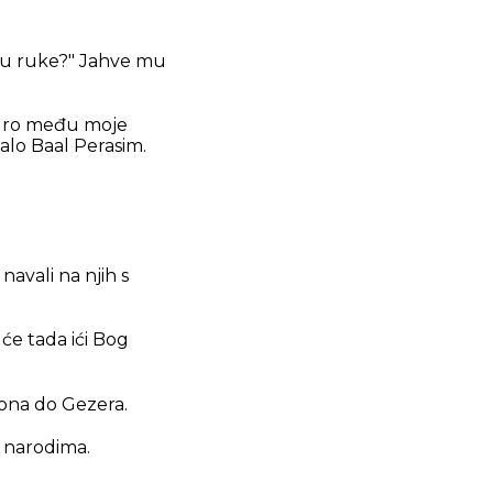
ni u ruke?" Jahve mu
rodro među moje
alo Baal Perasim.
navali na njih s
će tada ići Bog
eona do Gezera.
m narodima.