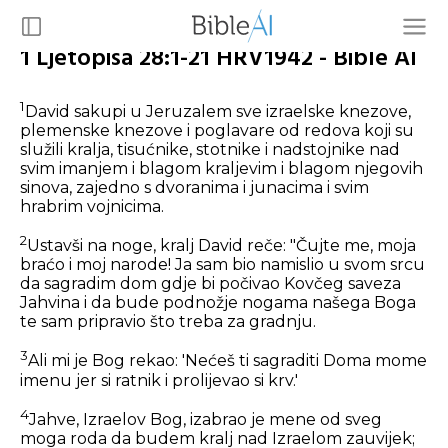
1 Ljetopisa 28:1-21 HRV1942 - Bible AI
1
David sakupi u Jeruzalem sve izraelske knezove,
plemenske knezove i poglavare od redova koji su
služili kralja, tisućnike, stotnike i nadstojnike nad
svim imanjem i blagom kraljevim i blagom njegovih
sinova, zajedno s dvoranima i junacima i svim
hrabrim vojnicima.
2
Ustavši na noge, kralj David reče: "Čujte me, moja
braćo i moj narode! Ja sam bio namislio u svom srcu
da sagradim dom gdje bi počivao Kovčeg saveza
Jahvina i da bude podnožje nogama našega Boga
te sam pripravio što treba za gradnju.
3
Ali mi je Bog rekao: 'Nećeš ti sagraditi Doma mome
imenu jer si ratnik i prolijevao si krv.'
4
Jahve, Izraelov Bog, izabrao je mene od sveg
moga roda da budem kralj nad Izraelom zauvijek;