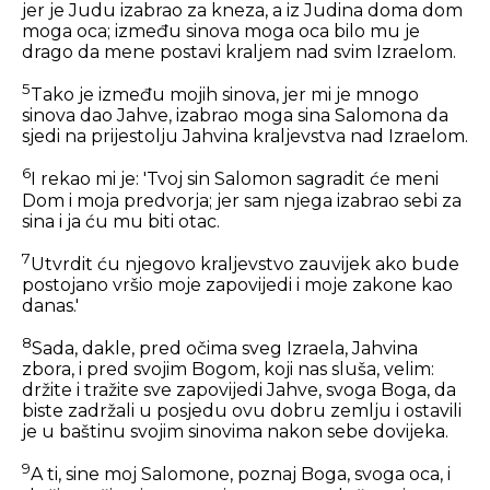
jer je Judu izabrao za kneza, a iz Judina doma dom
moga oca; između sinova moga oca bilo mu je
drago da mene postavi kraljem nad svim Izraelom.
5
Tako je između mojih sinova, jer mi je mnogo
sinova dao Jahve, izabrao moga sina Salomona da
sjedi na prijestolju Jahvina kraljevstva nad Izraelom.
6
I rekao mi je: 'Tvoj sin Salomon sagradit će meni
Dom i moja predvorja; jer sam njega izabrao sebi za
sina i ja ću mu biti otac.
7
Utvrdit ću njegovo kraljevstvo zauvijek ako bude
postojano vršio moje zapovijedi i moje zakone kao
danas.'
8
Sada, dakle, pred očima sveg Izraela, Jahvina
zbora, i pred svojim Bogom, koji nas sluša, velim:
držite i tražite sve zapovijedi Jahve, svoga Boga, da
biste zadržali u posjedu ovu dobru zemlju i ostavili
je u baštinu svojim sinovima nakon sebe dovijeka.
9
A ti, sine moj Salomone, poznaj Boga, svoga oca, i