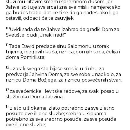
služi mu čitavim srcem i spremnom dušom, jer
Jahve ispituje sva srca i zna sve misli i namjere; ako
ga budeš tražio, dat će ti se da ga nađeš; ako li ga
ostaviš, odbacit će te zauvijek.
10
Uvidi sada da te Jahve izabrao da gradiš Dom za
Svetište, budi junak i radi!"
11
Tada David predade sinu Salomonu uzorak
trijema, njegovih kuća, riznica, gornjih soba, ćelija i
doma Pomirilišta;
12
uzorak svega što bijaše smislio u duhu za
predvorja Jahvina Doma, za sve sobe unaokolo, za
riznicu Doma Božjega, za riznicu posvećenih stvari,
13
za svećeničke i levitske redove, za svaki posao u
službi oko Doma Jahvina:
14
zlato u šipkama, zlato potrebno za sve zlatno
posuđe ove ili one službe; srebro u šipkama
potrebno za sve srebrno posuđe, za sve posuđe
ove ili one službe;