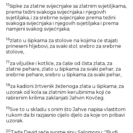
15
šipke za zlatne svijećnjake sa zlatnim svjetiljkama,
prema težini svakoga svijećnjaka i njegovih
svjetiljaka, i za srebrne svijećnjake prema težini
svakoga svijećnjaka i njegovih svjetiljaka i prema
namjeni svakog svijećnjaka;
16
zlato u šipkama za stolove na kojima će stajati
prineseni hljebovi, za svaki stol; srebro za srebrne
stolove,
17
za viljuške i kotliće, za čaše od čista zlata, za
zlatne pehare, zlato u šipkama za svaki pehar; za
srebrne pehare, srebro u šipkama za svaki pehar,
18
za kadioni žrtvenik žeženoga zlata u šipkama; za
uzorak od kola sa zlatnim kerubinima koji će
raširenim krilima zaklanjati Jahvin Kovčeg.
19
Sve to u skladu s onim što Jahve napisa vlastitom
rukom da bi razjasnio cijelo djelo za koje on pribavi
uzorak.
20
Tada David reče svome sinu Salomonu: "Budi