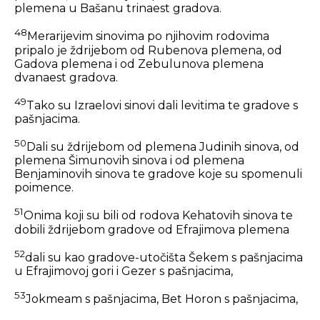
plemena u Bašanu trinaest gradova.
48
Merarijevim sinovima po njihovim rodovima
pripalo je ždrijebom od Rubenova plemena, od
Gadova plemena i od Zebulunova plemena
dvanaest gradova.
49
Tako su Izraelovi sinovi dali levitima te gradove s
pašnjacima.
50
Dali su ždrijebom od plemena Judinih sinova, od
plemena Šimunovih sinova i od plemena
Benjaminovih sinova te gradove koje su spomenuli
poimence.
51
Onima koji su bili od rodova Kehatovih sinova te
dobili ždrijebom gradove od Efrajimova plemena
52
dali su kao gradove-utočišta Šekem s pašnjacima
u Efrajimovoj gori i Gezer s pašnjacima,
53
Jokmeam s pašnjacima, Bet Horon s pašnjacima,