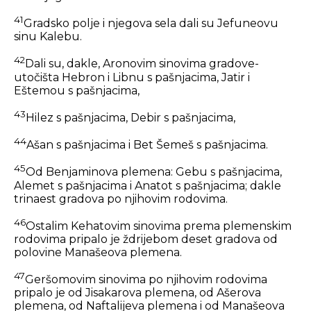
41
Gradsko polje i njegova sela dali su Jefuneovu
sinu Kalebu.
42
Dali su, dakle, Aronovim sinovima gradove-
utočišta Hebron i Libnu s pašnjacima, Jatir i
Eštemou s pašnjacima,
43
Hilez s pašnjacima, Debir s pašnjacima,
44
Ašan s pašnjacima i Bet Šemeš s pašnjacima.
45
Od Benjaminova plemena: Gebu s pašnjacima,
Alemet s pašnjacima i Anatot s pašnjacima; dakle
trinaest gradova po njihovim rodovima.
46
Ostalim Kehatovim sinovima prema plemenskim
rodovima pripalo je ždrijebom deset gradova od
polovine Manašeova plemena.
47
Geršomovim sinovima po njihovim rodovima
pripalo je od Jisakarova plemena, od Ašerova
plemena, od Naftalijeva plemena i od Manašeova