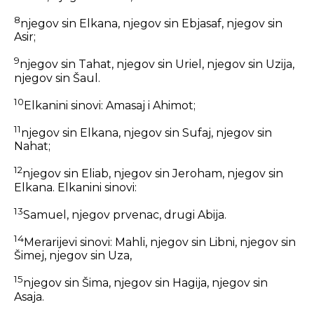
8
njegov sin Elkana, njegov sin Ebjasaf, njegov sin
Asir;
9
njegov sin Tahat, njegov sin Uriel, njegov sin Uzija,
njegov sin Šaul.
10
Elkanini sinovi: Amasaj i Ahimot;
11
njegov sin Elkana, njegov sin Sufaj, njegov sin
Nahat;
12
njegov sin Eliab, njegov sin Jeroham, njegov sin
Elkana. Elkanini sinovi:
13
Samuel, njegov prvenac, drugi Abija.
14
Merarijevi sinovi: Mahli, njegov sin Libni, njegov sin
Šimej, njegov sin Uza,
15
njegov sin Šima, njegov sin Hagija, njegov sin
Asaja.