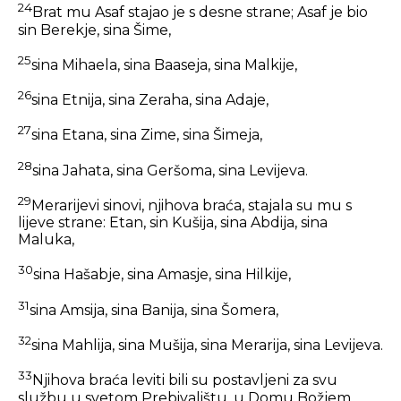
24
Brat mu Asaf stajao je s desne strane; Asaf je bio
sin Berekje, sina Šime,
25
sina Mihaela, sina Baaseja, sina Malkije,
26
sina Etnija, sina Zeraha, sina Adaje,
27
sina Etana, sina Zime, sina Šimeja,
28
sina Jahata, sina Geršoma, sina Levijeva.
29
Merarijevi sinovi, njihova braća, stajala su mu s
lijeve strane: Etan, sin Kušija, sina Abdija, sina
Maluka,
30
sina Hašabje, sina Amasje, sina Hilkije,
31
sina Amsija, sina Banija, sina Šomera,
32
sina Mahlija, sina Mušija, sina Merarija, sina Levijeva.
33
Njihova braća leviti bili su postavljeni za svu
službu u svetom Prebivalištu, u Domu Božjem.