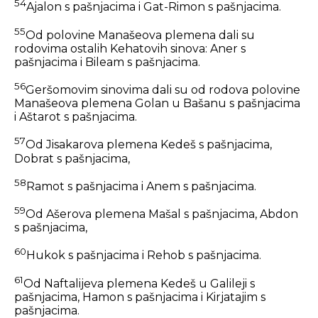
54
Ajalon s pašnjacima i Gat-Rimon s pašnjacima.
55
Od polovine Manašeova plemena dali su
rodovima ostalih Kehatovih sinova: Aner s
pašnjacima i Bileam s pašnjacima.
56
Geršomovim sinovima dali su od rodova polovine
Manašeova plemena Golan u Bašanu s pašnjacima
i Aštarot s pašnjacima.
57
Od Jisakarova plemena Kedeš s pašnjacima,
Dobrat s pašnjacima,
58
Ramot s pašnjacima i Anem s pašnjacima.
59
Od Ašerova plemena Mašal s pašnjacima, Abdon
s pašnjacima,
60
Hukok s pašnjacima i Rehob s pašnjacima.
61
Od Naftalijeva plemena Kedeš u Galileji s
pašnjacima, Hamon s pašnjacima i Kirjatajim s
pašnjacima.