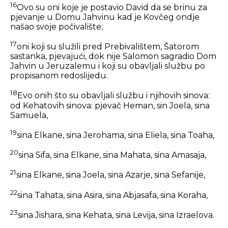
16
Ovo su oni koje je postavio David da se brinu za
pjevanje u Domu Jahvinu kad je Kovčeg ondje
našao svoje počivalište;
17
oni koji su služili pred Prebivalištem, Šatorom
sastanka, pjevajući, dok nije Salomon sagradio Dom
Jahvin u Jeruzalemu i koji su obavljali službu po
propisanom redoslijedu.
18
Evo onih što su obavljali službu i njihovih sinova:
od Kehatovih sinova: pjevač Heman, sin Joela, sina
Samuela,
19
sina Elkane, sina Jerohama, sina Eliela, sina Toaha,
20
sina Sifa, sina Elkane, sina Mahata, sina Amasaja,
21
sina Elkane, sina Joela, sina Azarje, sina Sefanije,
22
sina Tahata, sina Asira, sina Abjasafa, sina Koraha,
23
sina Jishara, sina Kehata, sina Levija, sina Izraelova.