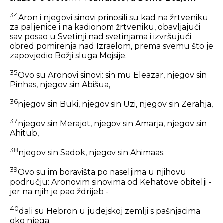
34
Aron i njegovi sinovi prinosili su kad na žrtveniku
za paljenice i na kadionom žrtveniku, obavljajući
sav posao u Svetinji nad svetinjama i izvršujući
obred pomirenja nad Izraelom, prema svemu što je
zapovjedio Božji sluga Mojsije.
35
Ovo su Aronovi sinovi: sin mu Eleazar, njegov sin
Pinhas, njegov sin Abišua,
36
njegov sin Buki, njegov sin Uzi, njegov sin Zerahja,
37
njegov sin Merajot, njegov sin Amarja, njegov sin
Ahitub,
38
njegov sin Sadok, njegov sin Ahimaas.
39
Ovo su im boravišta po naseljima u njihovu
području: Aronovim sinovima od Kehatove obitelji -
jer na njih je pao ždrijeb -
40
dali su Hebron u judejskoj zemlji s pašnjacima
oko njega.