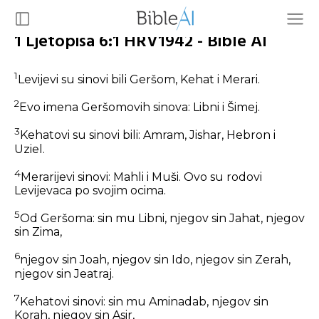
1 Ljetopisa 6:1 HRV1942 - Bible AI
1
Levijevi su sinovi bili Geršom, Kehat i Merari.
2
Evo imena Geršomovih sinova: Libni i Šimej.
3
Kehatovi su sinovi bili: Amram, Jishar, Hebron i
Uziel.
4
Merarijevi sinovi: Mahli i Muši. Ovo su rodovi
Levijevaca po svojim ocima.
5
Od Geršoma: sin mu Libni, njegov sin Jahat, njegov
sin Zima,
6
njegov sin Joah, njegov sin Ido, njegov sin Zerah,
njegov sin Jeatraj.
7
Kehatovi sinovi: sin mu Aminadab, njegov sin
Korah, njegov sin Asir,