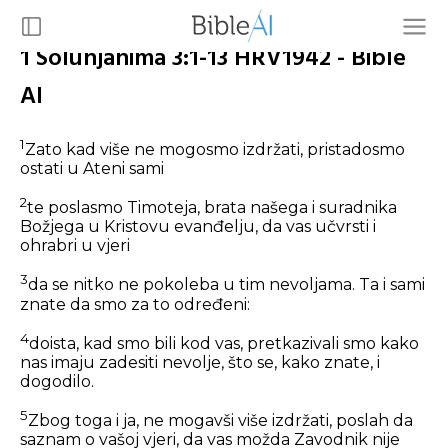
1 Solunjanima 3:1-13 HRV1942 - Bible
AI
1
Zato kad više ne mogosmo izdržati, pristadosmo
ostati u Ateni sami
2
te poslasmo Timoteja, brata našega i suradnika
Božjega u Kristovu evanđelju, da vas učvrsti i
ohrabri u vjeri
3
da se nitko ne pokoleba u tim nevoljama. Ta i sami
znate da smo za to određeni:
4
doista, kad smo bili kod vas, pretkazivali smo kako
nas imaju zadesiti nevolje, što se, kako znate, i
dogodilo.
5
Zbog toga i ja, ne mogavši više izdržati, poslah da
saznam o vašoj vjeri, da vas možda Zavodnik nije