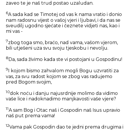
zaveo te je naš trud postao uzaludan.
6
A sada kad se Timotej od vas k nama vratio i donio
nam radosnu vijest o vašoj vjeri i ljubavi, i da nas se
sveudilj ugodno sjećate i čeznete vidjeti nas, kao i
mi vas -
7
zbog toga smo, braćo, nad vama, vašom vjerom,
bili utješeni uza svu svoju tjeskobu i nevolju.
8
Da, sada živimo kada ste vi postojani u Gospodinu!
9
I kojom bismo zahvalom mogli Bogu uzvratiti za
vas, za svu radost kojom se zbog vas radujemo
pred Bogom svojim,
10
dok noću i danju najusrdnije molimo da vidimo
vaše lice i nadoknadimo manjkavosti vaše vjere?
11
A sam Bog i Otac naš i Gospodin naš Isus upravio
naš put prema vama!
12
Vama pak Gospodin dao te jedni prema drugima i