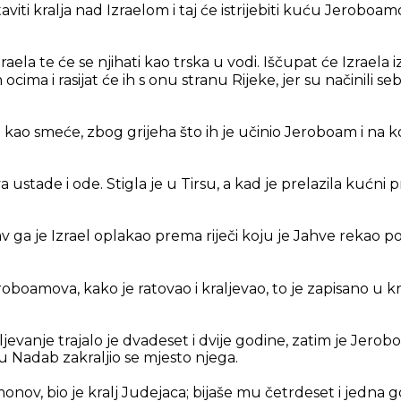
aviti kralja nad Izraelom i taj će istrijebiti kuću Jeroboa
zraela te će se njihati kao trska u vodi. Iščupat će Izraela
ocima i rasijat će ih s onu stranu Rijeke, jer su načinili se
 kao smeće, zbog grijeha što ih je učinio Jeroboam i na k
stade i ode. Stigla je u Tirsu, a kad je prelazila kućni p
av ga je Izrael oplakao prema riječi koju je Jahve rekao p
roboamova, kako je ratovao i kraljevao, to je zapisano u knj
evanje trajalo je dvadeset i dvije godine, zatim je Jero
mu Nadab zakraljio se mjesto njega.
nov, bio je kralj Judejaca; bijaše mu četrdeset i jedna 