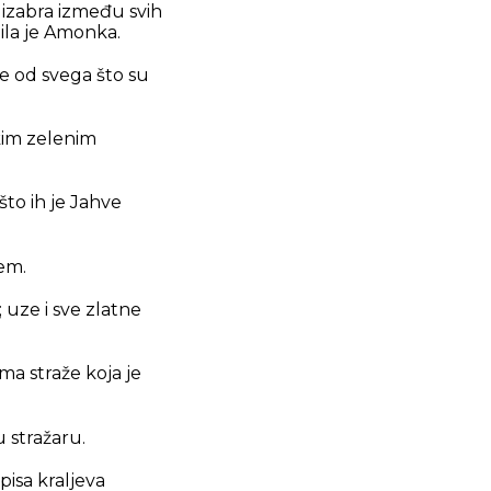
 izabra između svih
ila je Amonka.
iše od svega što su
akim zelenim
to ih je Jahve
em.
 uze i sve zlatne
ma straže koja je
u stražaru.
pisa kraljeva