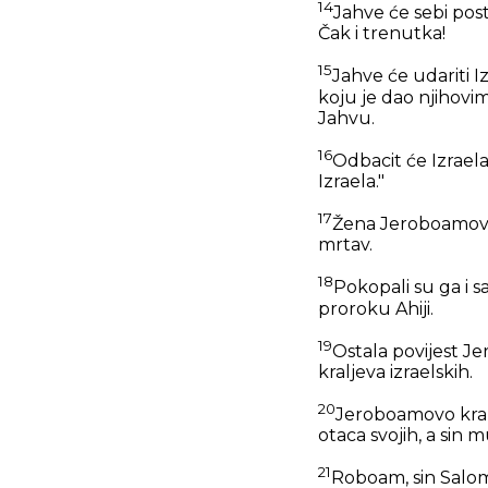
14
Jahve će sebi post
Čak i trenutka!
15
Jahve će udariti I
koju je dao njihovim 
Jahvu.
16
Odbacit će Izraela
Izraela."
17
Žena Jeroboamova u
mrtav.
18
Pokopali su ga i s
proroku Ahiji.
19
Ostala povijest Je
kraljeva izraelskih.
20
Jeroboamovo kralj
otaca svojih, a sin 
21
Roboam, sin Salomo