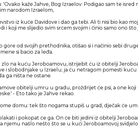
u: 'Ovako kaže Jahve, Bog Izraelov: Podigao sam te isred 
im narodom Izraelom,
vstvo iz kuće Davidove i dao ga tebi. Ali ti nisi bio kao moj
i i koji me slijedio svim srcem svojim i činio samo ono št
o gore od svojih prethodnika, otišao si i načinio sebi druge
 mene si bacio za leđa.
 zlo na kuću Jeroboamovu, istrijebit ću iz obitelji Jerob
ove i slobodnjake u Izraelu; ja ću netragom pomesti ku
da ga ništa ne ostane.
amove obitelji umru u gradu, proždrijet će psi, a one koj
ske.' - Eto tako je Jahve rekao.
 svome domu: tek što nogama stupiš u grad, dječak će umri
plakati i pokopat će ga. On će biti jedini iz obitelji Jero
 na njemu našlo nešto što se u kući Jeroboamovoj svidjel