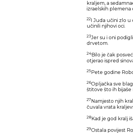
kraljem, a sedamnae
izraelskih plemena 
22
I Juda učini zlo u 
učinili njihovi oci.
23
Jer su i oni podig
drvetom.
24
Bilo je čak posve
otjerao ispred sinov
25
Pete godine Roboa
26
Opljačka sve blago
štitove što ih bijaš
27
Namjesto njih kral
čuvala vrata kralje
28
Kad je god kralj iš
29
Ostala povijest Ro