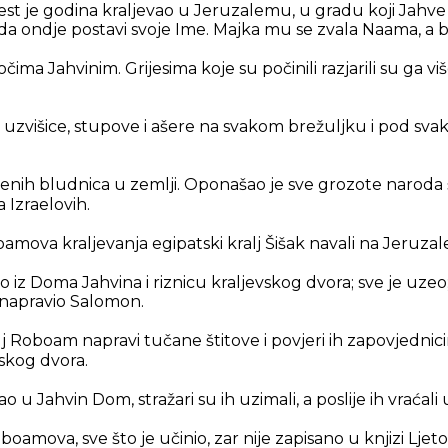
st je godina kraljevao u Jeruzalemu, u gradu koji Jahve
da ondje postavi svoje Ime. Majka mu se zvala Naama, a b
očima Jahvinim. Grijesima koje su počinili razjarili su ga v
li uzvišice, stupove i ašere na svakom brežuljku i pod sv
ćenih bludnica u zemlji. Oponašao je sve grozote naroda š
a Izraelovih.
mova kraljevanja egipatski kralj Šišak navali na Jeruzal
 iz Doma Jahvina i riznicu kraljevskog dvora; sve je uzeo;
e napravio Salomon.
j Roboam napravi tučane štitove i povjeri ih zapovjednici
vskog dvora.
ao u Jahvin Dom, stražari su ih uzimali, a poslije ih vraćali 
boamova, sve što je učinio, zar nije zapisano u knjizi Ljeto