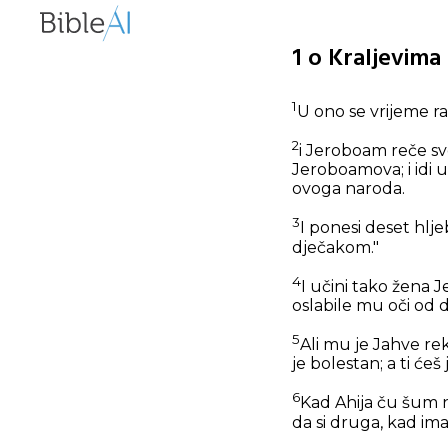
1 o Kraljevima
1
U ono se vrijeme ra
2
i Jeroboam reče svo
Jeroboamova; i idi u
ovoga naroda.
3
I ponesi deset hlje
dječakom."
4
I učini tako žena J
oslabile mu oči od 
5
Ali mu je Jahve re
je bolestan; a ti ćeš
6
Kad Ahija ču šum n
da si druga, kad im