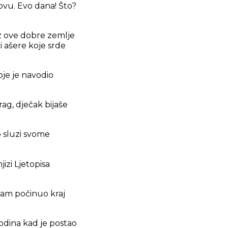
movu. Evo dana! Što?
 iz ove dobre zemlje
bi ašere koje srde
oje je navodio
rag, dječak bijaše
o sluzi svome
izi Ljetopisa
boam počinuo kraj
godina kad je postao