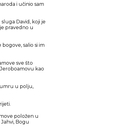
naroda i učinio sam
 sluga David, koji je
o je pravedno u
 bogove, salio si im
oamove sve što
ću Jeroboamovu kao
i umru u polju,
jeti.
boamove položen u
o Jahvi, Bogu