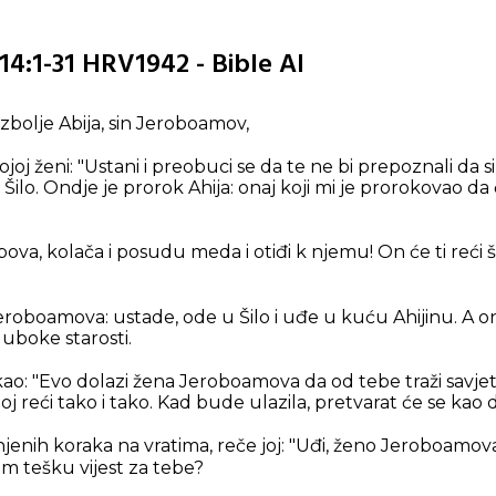
 14:1-31 HRV1942 - Bible AI
zbolje Abija, sin Jeroboamov,
joj ženi: "Ustani i preobuci se da te ne bi prepoznali da s
 Šilo. Ondje je prorok Ahija: onaj koji mi je prorokovao da 
bova, kolača i posudu meda i otiđi k njemu! On će ti reći št
eroboamova: ustade, ode u Šilo i uđe u kuću Ahijinu. A on n
duboke starosti.
kao: "Evo dolazi žena Jeroboamova da od tebe traži savjeta
 joj reći tako i tako. Kad bude ulazila, pretvarat će se kao 
jenih koraka na vratima, reče joj: "Uđi, ženo Jeroboamova
am tešku vijest za tebe?