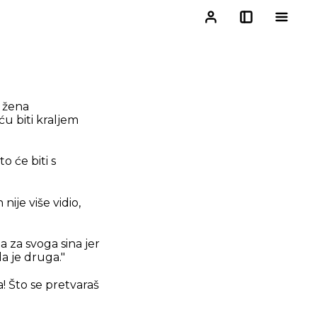
i žena
ću biti kraljem
o će biti s
ije više vidio,
 za svoga sina jer
da je druga."
! Što se pretvaraš