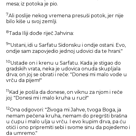
mesa; iz potoka je pio.
7
Ali poslije nekog vremena presuši potok, jer nije
bilo kiše u svoj zemlji.
8
Tada Iliji dođe riječ Jahvina:
9
"Ustani, idi u Sarfatu Sidonsku i ondje ostani. Evo,
ondje sam zapovjedio jednoj udovici da te hrani."
10
Ustade on i krenu u Sarfatu. Kada je stigao do
gradskih vrata, neka je udovica onuda skupljala
drva; on joj se obrati i reče: "Donesi mi malo vode u
vrču da pijem!"
11
Kad je pošla da donese, on viknu za njom i reče
joj: "Donesi mi i malo kruha u ruci!"
12
Ona odgovori: "Živoga mi Jahve, tvoga Boga, ja
nemam pečena kruha, nemam do pregršti brašna
u ćupu i malo ulja u vrču. I evo kupim drva, pa ću
otići i ono pripremiti sebi i svome sinu da pojedemo i
da umremo."