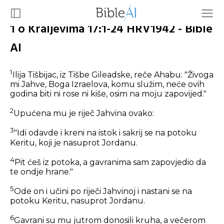
1 o Kraljevima 17:1-24 HRV1942 - Bible
AI
1
Ilija Tišbijac, iz Tišbe Gileadske, reče Ahabu: "Živoga
mi Jahve, Boga Izraelova, komu služim, neće ovih
godina biti ni rose ni kiše, osim na moju zapovijed."
2
Upućena mu je riječ Jahvina ovako:
3
"Idi odavde i kreni na istok i sakrij se na potoku
Keritu, koji je nasuprot Jordanu.
4
Pit ćeš iz potoka, a gavranima sam zapovjedio da
te ondje hrane."
5
Ode on i učini po riječi Jahvinoj i nastani se na
potoku Keritu, nasuprot Jordanu.
6
Gavrani su mu jutrom donosili kruha, a večerom