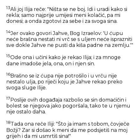
13
Ali joj Ilija reče: "Ništa se ne boj. Idi i uradi kako si
rekla; samo najprije umijesi meni kolačić, pa mi
donesi; a onda zgotovi za sebe i za svoga sina.
14
Jer ovako govori Jahve, Bog Izraelov: 'U ćupu
neće brašna nestati ni vrč se s uljem neće isprazniti
sve dokle Jahve ne pusti da kiša padne na zemlju.'"
15
Ode ona i učini kako je rekao Ilija; i za mnoge
dane imadoše jela, ona, on i njen sin.
16
Brašno se iz ćupa nije potrošilo i u vrču nije
nestalo ulja, po riječi koju je Jahve rekao preko
svoga sluge Ilije.
17
Poslije ovih događaja razbolio se sin domaćičin i
bolest se njegova jako pogoršala, tako te u njemu
nije ostalo daha.
18
Tada ona reče Iliji: "Što ja imam s tobom, čovječe
Božji? Zar si došao k meni da me podsjetiš na moj
grijeh i da mi usmrtiš sina!"