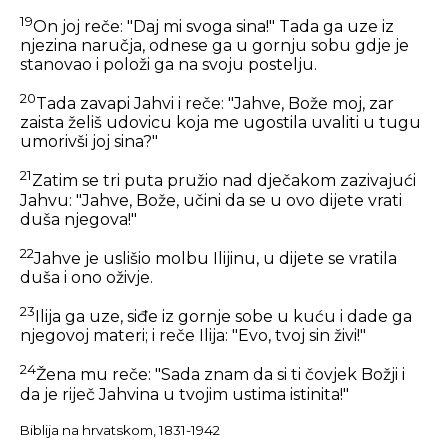
19
On joj reče: "Daj mi svoga sina!" Tada ga uze iz
njezina naručja, odnese ga u gornju sobu gdje je
stanovao i položi ga na svoju postelju.
20
Tada zavapi Jahvi i reče: "Jahve, Bože moj, zar
zaista želiš udovicu koja me ugostila uvaliti u tugu
umorivši joj sina?"
21
Zatim se tri puta pružio nad dječakom zazivajući
Jahvu: "Jahve, Bože, učini da se u ovo dijete vrati
duša njegova!"
22
Jahve je uslišio molbu Ilijinu, u dijete se vratila
duša i ono oživje.
23
Ilija ga uze, siđe iz gornje sobe u kuću i dade ga
njegovoj materi; i reče Ilija: "Evo, tvoj sin živi!"
24
Žena mu reče: "Sada znam da si ti čovjek Božji i
da je riječ Jahvina u tvojim ustima istinita!"
Biblija na hrvatskom, 1831-1942