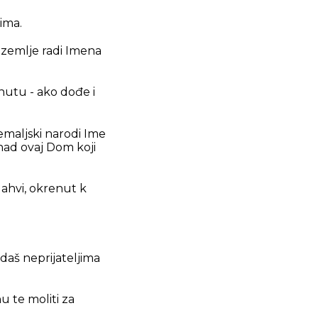
vima.
e zemlje radi Imena
gnutu - ako dođe i
zemaljski narodi Ime
 nad ovaj Dom koji
Jahvi, okrenut k
redaš neprijateljima
u te moliti za