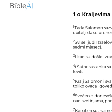
1 o Kraljevima
1
Tada Salomon sazva
obitelji da se prene
2
Svi se ljudi Izrae
sedmi mjesec).
3
I kad su došle Izr
4
i Šator sastanka sa
leviti.
5
Kralj Salomon i sv
toliko ovaca i goved
6
Svećenici donesoše
nad svetinjama, pod
7
Kerubini su, naime