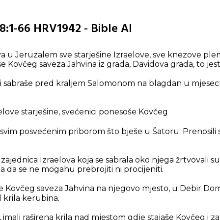
 8:1-66 HRV1942 - Bible AI
 u Jeruzalem sve starješine Izraelove, sve knezove ple
se Kovčeg saveza Jahvina iz grada, Davidova grada, to jest
lovi sabraše pred kraljem Salomonom na blagdan u mjesec
aelove starješine, svećenici ponesoše Kovčeg
 svim posvećenim priborom što bješe u Šatoru. Prenosili su
a zajednica Izraelova koja se sabrala oko njega žrtvovali
a da se ne mogahu prebrojiti ni procijeniti.
 Kovčeg saveza Jahvina na njegovo mjesto, u Debir Doma
 krila kerubina.
, imali raširena krila nad mjestom gdje stajaše Kovčeg i 