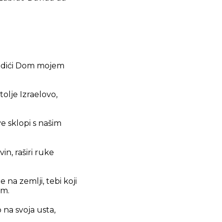
 podići Dom mojem
tolje Izraelovo,
e sklopi s našim
n, raširi ruke
e na zemlji, tebi koji
em.
 na svoja usta,