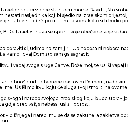
 Izraelov, ispuni svome sluzi, ocu mome Davidu, što si obe
nestati nasljednika koji bi sjedio na izraelskom prijestol
 svoje putove hodeći po mojem zakonu kako si ti hodio p
, Bože Izraelov, neka se ispuni tvoje obećanje koje si da
ista boraviti s ljudima na zemlji? TÓa nebesa ni nebesa 
 a kamoli ovaj Dom što sam ga sagradio!
u i vapaj svoga sluge, Jahve, Bože moj, te usliši vapaj i 
bdan i obnoć budu otvorene nad ovim Domom, nad ovim 
je Ime.' Usliši molitvu koju će sluga tvoj izmoliti na ovome
sluge svoga i naroda svojega izraelskog koju bude uprav
ta gdje prebivaš, s nebesa; usliši i oprosti.
rotiv bližnjega i naredi mu se da se zakune, a zakletva do
omu,