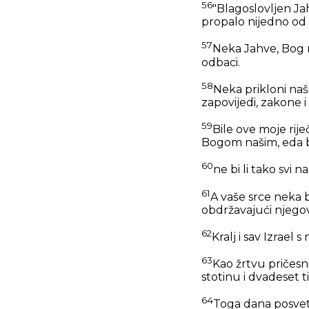
56
"Blagoslovljen Ja
propalo nijedno od n
57
Neka Jahve, Bog n
odbaci.
58
Neka prikloni naš
zapovijedi, zakone 
59
Bile ove moje rij
Bogom našim, eda b
60
ne bi li tako svi 
61
A vaše srce neka 
obdržavajući njegov
62
Kralj i sav Izrael 
63
Kao žrtvu pričesni
stotinu i dvadeset t
64
Toga dana posveti 