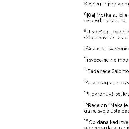
Kovčeg i njegove m
8
[8a] Motke su bile 
nisu vidjele izvana.
9
U Kovčegu nije bil
sklopi Savez s Izrae
10
A kad su svećenici
11
i svećenici ne mog
12
Tada reče Salomon
13
a ja ti sagradih u
14
I, okrenuvši se, kra
15
Reče on: "Neka je 
ga na svoja usta d
16
'Od dana kad izved
plemena da se u nj