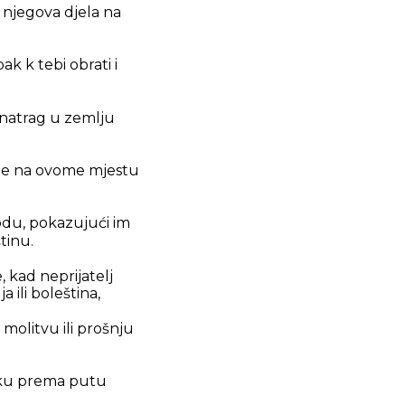
i njegova djela na
ak k tebi obrati i
a natrag u zemlju
mole na ovome mjestu
rodu, pokazujući im
tinu.
, kad neprijatelj
 ili boleština,
i molitvu ili prošnju
vjeku prema putu