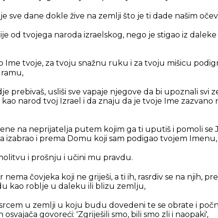
oje sve dane dokle žive na zemlji što je ti dade našim oče
 nije od tvojega naroda izraelskog, nego je stigao iz dalek
ko Ime tvoje, za tvoju snažnu ruku i za tvoju mišicu podi
Hramu,
dje prebivaš, usliši sve vapaje njegove da bi upoznali svi 
be kao narod tvoj Izrael i da znaju da je tvoje Ime zazvano
ene na neprijatelja putem kojim ga ti uputiš i pomoli se 
ga izabrao i prema Domu koji sam podigao tvojem Imenu,
molitvu i prošnju i učini mu pravdu.
er nema čovjeka koji ne griješi, a ti ih, rasrdiv se na njih, p
u kao roblje u daleku ili blizu zemlju,
srcem u zemlji u koju budu dovedeni te se obrate i počn
 osvajača govoreći: 'Zgriješili smo, bili smo zli i naopaki',