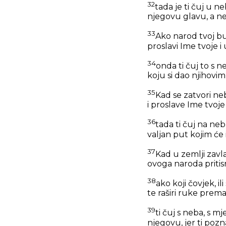
32
tada je ti čuj u n
njegovu glavu, a ne
33
Ako narod tvoj bud
proslavi Ime tvoje 
34
onda ti čuj to s 
koju si dao njihovi
35
Kad se zatvori neb
i proslave Ime tvoje 
36
tada ti čuj na ne
valjan put kojim će 
37
Kad u zemlji zavla
ovoga naroda pritisn
38
ako koji čovjek, il
te raširi ruke pre
39
ti čuj s neba, s m
njegovu, jer ti pozna