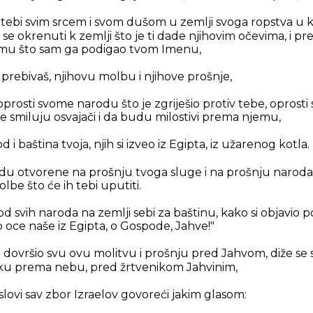
 k tebi svim srcem i svom dušom u zemlji svoga ropstva 
 se okrenuti k zemlji što je ti dade njihovim očevima, i pr
omu što sam ga podigao tvom Imenu,
e prebivaš, njihovu molbu i njihove prošnje,
oprosti svome narodu što je zgriješio protiv tebe, oprosti 
se smiluju osvajači i da budu milostivi prema njemu,
d i baština tvoja, njih si izveo iz Egipta, iz užarenog kotla.
du otvorene na prošnju tvoga sluge i na prošnju naroda
lbe što će ih tebi uputiti.
io od svih naroda na zemlji sebi za baštinu, kako si objavio 
eo oce naše iz Egipta, o Gospode, Jahve!"
dovršio svu ovu molitvu i prošnju pred Jahvom, diže se s
ruku prema nebu, pred žrtvenikom Jahvinim,
slovi sav zbor Izraelov govoreći jakim glasom: