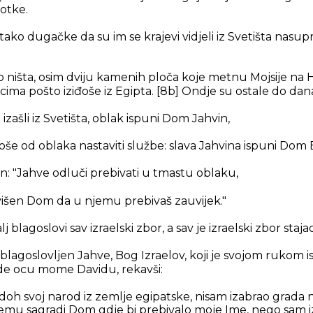
otke.
tako dugačke da su im se krajevi vidjeli iz Svetišta nasupr
o ništa, osim dviju kamenih ploča koje metnu Mojsije na
lcima pošto iziđoše iz Egipta. [8b] Ondje su ostale do dan
 izašli iz Svetišta, oblak ispuni Dom Jahvin,
oše od oblaka nastaviti službe: slava Jahvina ispuni Dom B
: "Jahve odluči prebivati u tmastu oblaku,
zvišen Dom da u njemu prebivaš zauvijek."
lj blagoslovi sav izraelski zbor, a sav je izraelski zbor stajao
blagoslovljen Jahve, Bog Izraelov, koji je svojom rukom 
ade ocu mome Davidu, rekavši:
oh svoj narod iz zemlje egipatske, nisam izabrao grada ni
emu sagradi Dom gdje bi prebivalo moje Ime, nego sam i