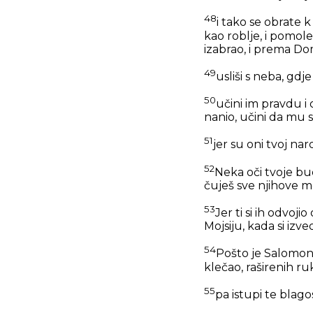
48
i tako se obrate
kao roblje, i pomole
izabrao, i prema D
49
usliši s neba, gdj
50
učini im pravdu i 
nanio, učini da mu 
51
jer su oni tvoj naro
52
Neka oči tvoje bu
čuješ sve njihove mo
53
Jer ti si ih odvoj
Mojsiju, kada si izv
54
Pošto je Salomon 
klečao, raširenih 
55
pa istupi te blago