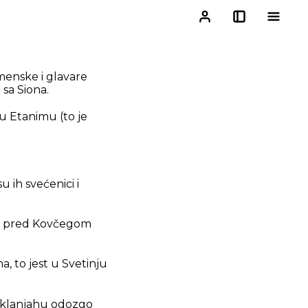
menske i glavare
 sa Siona.
u Etanimu (to je
 ih svećenici i
 su pred Kovčegom
, to jest u Svetinju
zaklanjahu odozgo