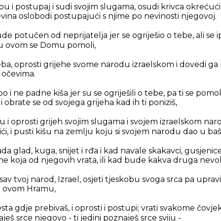
ebu i postupaj i sudi svojim slugama, osudi krivca okrećuć
vina oslobodi postupajući s njime po nevinosti njegovoj.
e potučen od neprijatelja jer se ogriješio o tebe, ali se ip
i u ovom se Domu pomoli,
neba, oprosti grijehe svome narodu izraelskom i dovedi g
m očevima.
o i ne padne kiša jer su se ogriješili o tebe, pa ti se po
i obrate se od svojega grijeha kad ih ti poniziš,
bu i oprosti grijeh svojim slugama i svojem izraelskom na
ići, i pusti kišu na zemlju koju si svojem narodu dao u baš
da glad, kuga, snijet i rđa i kad navale skakavci, gusjenice
e koja od njegovih vrata, ili kad bude kakva druga nevolja
i sav tvoj narod, Izrael, osjeti tjeskobu svoga srca pa uprav
ma ovom Hramu,
jesta gdje prebivaš, i oprosti i postupi; vrati svakome čo
ješ srce njegovo - ti jedini poznaješ srce sviju -