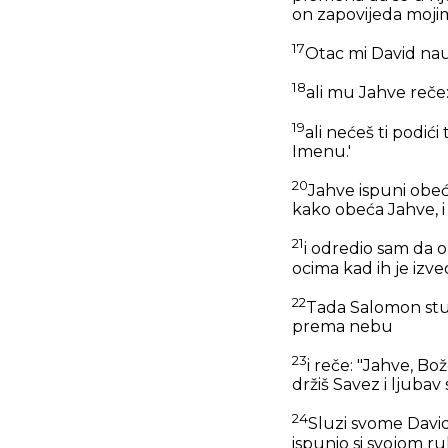
on zapovijeda moji
17
Otac mi David na
18
ali mu Jahve reče
19
ali nećeš ti podić
Imenu.'
20
Jahve ispuni obeća
kako obeća Jahve, 
21
i odredio sam da 
ocima kad ih je izve
22
Tada Salomon stupi
prema nebu
23
i reče: "Jahve, Bož
držiš Savez i ljuba
24
Sluzi svome Davidu
ispunio si svojom 