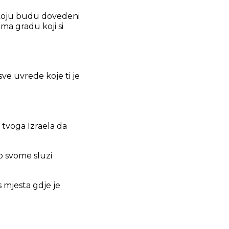
u koju budu dovedeni
ema gradu koji si
sve uvrede koje ti je
 tvoga Izraela da
po svome sluzi
 mjesta gdje je