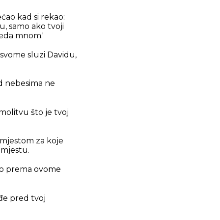
ćao kad si rekao:
ju, samo ako tvoji
reda mnom.'
o svome sluzi Davidu,
nad nebesima ne
molitvu što je tvoj
mjestom za koje
 mjestu.
ljao prema ovome
đe pred tvoj