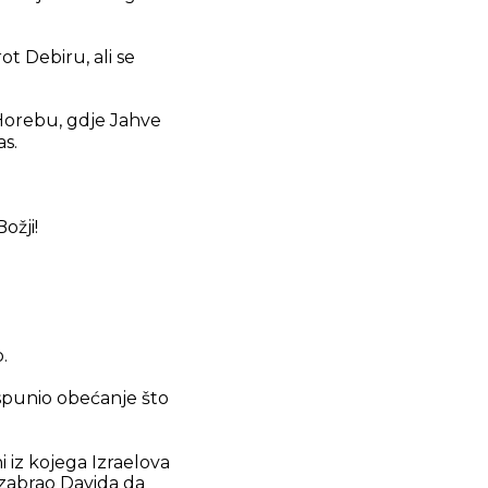
ot Debiru, ali se
 Horebu, gdje Jahve
as.
ožji!
.
ispunio obećanje što
 iz kojega Izraelova
zabrao Davida da