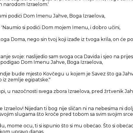
m narodom Izraelom.'
umi podići Dom Imenu Jahve, Boga Izraelova,
: 'Naumio si podići Dom mojem Imenu, i dobro učini,
i toga Doma, nego sin tvoj koji izađe iz tvoga krila, on će
nje svoje: naslijedio sam svoga oca Davida i sjeo na prijes
i podigao Dom Imenu Jahve, Boga Izraelova,
ondje bude mjesto Kovčegu u kojem je Savez što ga Jahv
o iz zemlje egipatske."
, u nazočnosti svega zbora Izraelova, pred žrtvenik Jahvi
e Izraelov! Nijedan ti bog nije sličan ni na nebesima ni dolj
v svojim slugama što kroče pred tobom sa svim svojim src
, mome ocu, ti si ispunio što si mu obećao. Što si obećao
rukom upravo danas.