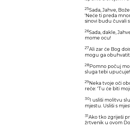
25
Sada, Jahve, Bože
'Neće ti preda mnom 
sinovi budu čuvali
26
Sada, dakle, Jahve
mome ocu!
27
Ali zar će Bog do
mogu ga obuhvatiti,
28
Pomno počuj molitv
sluga tebi upućuje!
29
Neka tvoje oči o
reče: 'Tu će biti mo
30
I usliši molitvu 
mjestu. Usliši s mjes
31
Ako tko zgriješi p
žrtvenik u ovom D