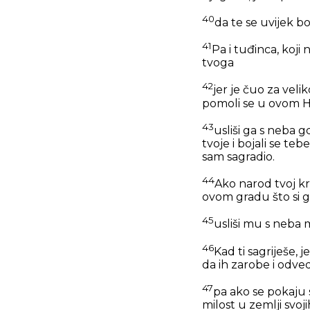
40
da te se uvijek b
41
Pa i tuđinca, koji
tvoga
42
jer je čuo za veli
pomoli se u ovom 
43
usliši ga s neba g
tvoje i bojali se te
sam sagradio.
44
Ako narod tvoj kr
ovom gradu što si 
45
usliši mu s neba 
46
Kad ti sagriješe, j
da ih zarobe i odved
47
pa ako se pokaju 
milost u zemlji svojih