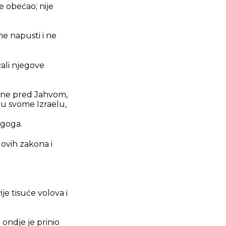
e obećao; nije
ne napusti i ne
žali njegove
očne pred Jahvom,
u svome Izraelu,
ugoga.
ovih zakona i
je tisuće volova i
 ondje je prinio