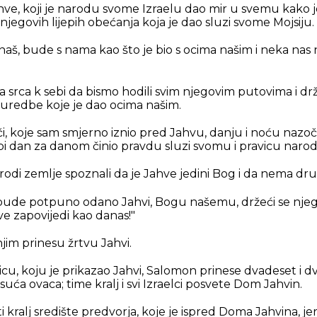
hve, koji je narodu svome Izraelu dao mir u svemu kako j
jegovih lijepih obećanja koja je dao sluzi svome Mojsiju.
aš, bude s nama kao što je bio s ocima našim i neka nas 
a srca k sebi da bismo hodili svim njegovim putovima i dr
i uredbe koje je dao ocima našim.
eči, koje sam smjerno iznio pred Jahvu, danju i noću naz
i dan za danom činio pravdu sluzi svomu i pravicu narod
narodi zemlje spoznali da je Jahve jedini Bog i da nema dr
bude potpuno odano Jahvi, Bogu našemu, držeći se njeg
e zapovijedi kao danas!"
s njim prinesu žrtvu Jahvi.
cu, koju je prikazao Jahvi, Salomon prinese dvadeset i dvi
isuća ovaca; time kralj i svi Izraelci posvete Dom Jahvin.
kralj središte predvorja, koje je ispred Doma Jahvina, jer