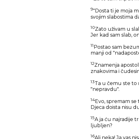
9
"Dosta ti je moja m
svojim slabostima d
10
Zato uživam u sla
Jer kad sam slab, o
11
Postao sam bezuma
manji od "nadaposto
12
Znamenja apostol
znakovima i čudesima
13
Ta u čemu ste to 
"nepravdu".
14
Evo, spremam se tr
Djeca doista nisu duž
15
A ja ću najradije t
ljubljen?
16
Ali neka! Ja vas n