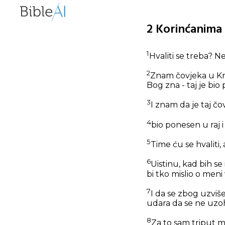
2 Korinćanima 
1
Hvaliti se treba? N
2
Znam čovjeka u Krist
Bog zna - taj je bi
3
I znam da je taj čov
4
bio ponesen u raj i 
5
Time ću se hvaliti,
6
Uistinu, kad bih se
bi tko mislio o meni
7
I da se zbog uzviše
udara da se ne uzo
8
Za to sam triput m