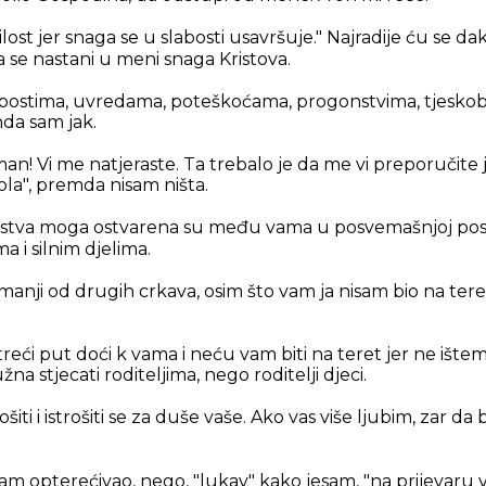
ilost jer snaga se u slabosti usavršuje."
Najradije ću se dakl
a se nastani u meni snaga Kristova.
bostima, uvredama, poteškoćama, progonstvima, tjeskoba
nda sam jak.
n! Vi me natjeraste. Ta trebalo je da me vi preporučite 
la", premda nisam ništa.
stva moga ostvarena su među vama u posvemašnjoj post
 i silnim djelima.
manji od drugih crkava, osim što vam ja nisam bio na ter
eći put doći k vama i neću vam biti na teret jer ne ištem
na stjecati roditeljima, nego roditelji djeci.
rošiti i istrošiti se za duše vaše. Ako vas više ljubim, zar
isam opterećivao, nego, "lukav" kako jesam, "na prijevaru v