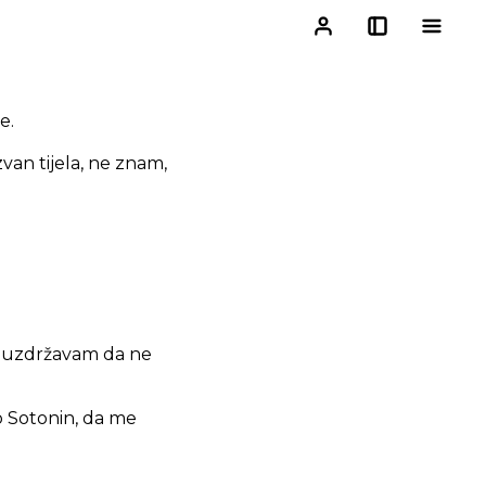
e.
zvan tijela, ne znam,
 se uzdržavam da ne
eo Sotonin, da me