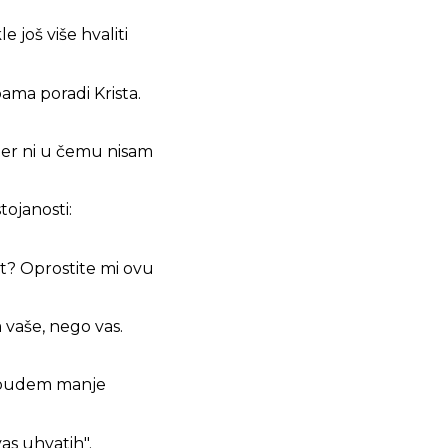
e još više hvaliti
ma poradi Krista.
jer ni u čemu nisam
ojanosti:
et? Oprostite mi ovu
 vaše, nego vas.
 da budem manje
as uhvatih".