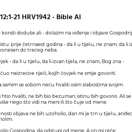
12:1-21 HRV1942 - Bible AI
e koristi doduše ali - dolazim na viđenje i objave Gospodnj
u: prije četrnaest godina - da li u tijelu, ne znam; da li i
o ponesen do trećeg neba.
jek - da li u tijelu, da li izvan tijela, ne znam, Bog zna -
čuo neizrecive riječi, kojih čovjek ne smije govoriti.
 a samim se sobom neću hvaliti osim slabostima svojim.
 i htio hvaliti, ne bih bio bezuman; istinu bih govorio. Ali
 više nego što vidi na meni ili što čuje od mene.
nosti objava ne bih uzoholio, dan mi je trn u tijelu, anđ
holim.
olio Gospodina, da odstupi od mene. A on mi reče: