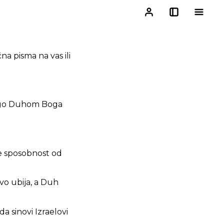
na pisma na vas ili
 nego Duhom Boga
je sposobnost od
vo ubija, a Duh
a sinovi Izraelovi