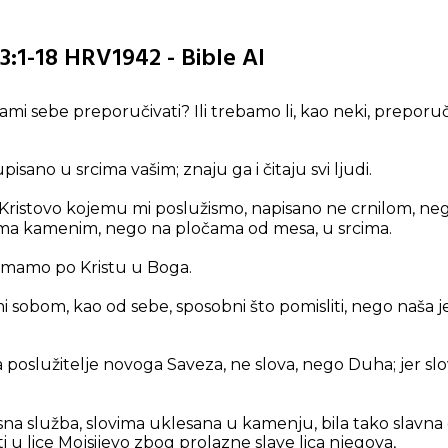
3:1-18 HRV1942 - Bible AI
ami sebe preporučivati? Ili trebamo li, kao neki, preporuč
pisano u srcima vašim; znaju ga i čitaju svi ljudi.
mo Kristovo kojemu mi poslužismo, napisano ne crnilom,
ama kamenim, nego na pločama od mesa, u srcima.
imamo po Kristu u Boga.
 sobom, kao od sebe, sposobni što pomisliti, nego naša 
 poslužitelje novoga Saveza, ne slova, nego Duha; jer slo
na služba, slovima uklesana u kamenju, bila tako slavna d
 u lice Mojsijevo zbog prolazne slave lica njegova,