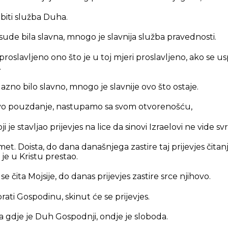
a biti služba Duha.
sude bila slavna, mnogo je slavnija služba pravednosti.
ilo proslavljeno ono što je u toj mjeri proslavljeno, ako se u
.
azno bilo slavno, mnogo je slavnije ovo što ostaje.
kvo pouzdanje, nastupamo sa svom otvorenošću,
ji je stavljao prijevjes na lice da sinovi Izraelovi ne vide 
et. Doista, do dana današnjega zastire taj prijevjes čitan
 je u Kristu prestao.
e čita Mojsije, do danas prijevjes zastire srce njihovo.
brati Gospodinu, skinut će se prijevjes.
a gdje je Duh Gospodnji, ondje je sloboda.