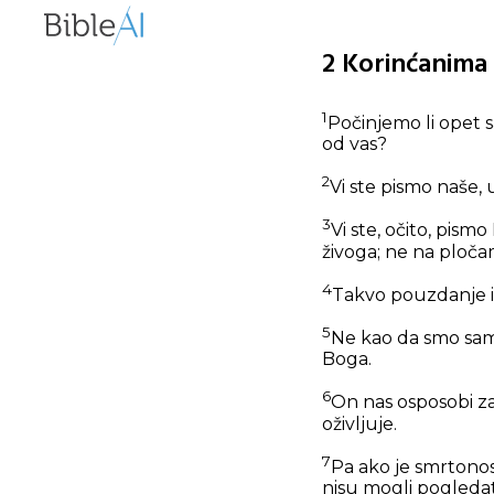
2 Korinćanima 
1
Počinjemo li opet s
od vas?
2
Vi ste pismo naše, u
3
Vi ste, očito, pis
živoga; ne na ploč
4
Takvo pouzdanje 
5
Ne kao da smo sami
Boga.
6
On nas osposobi za
oživljuje.
7
Pa ako je smrtonos
nisu mogli pogledati