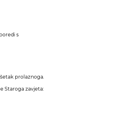
sporedi s
svršetak prolaznoga.
je Staroga zavjeta: