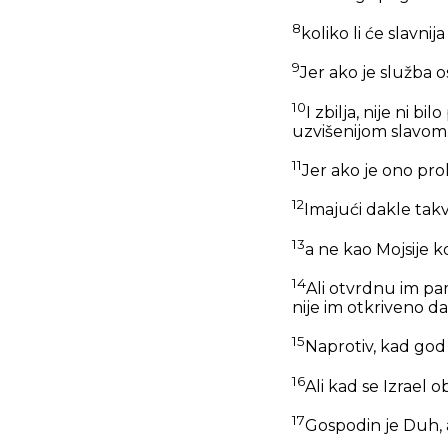
8
koliko li će slavnij
9
Jer ako je služba o
10
I zbilja, nije ni b
uzvišenijom slavom
11
Jer ako je ono prol
12
Imajući dakle ta
13
a ne kao Mojsije ko
14
Ali otvrdnu im pam
nije im otkriveno da
15
Naprotiv, kad god s
16
Ali kad se Izrael o
17
Gospodin je Duh, 