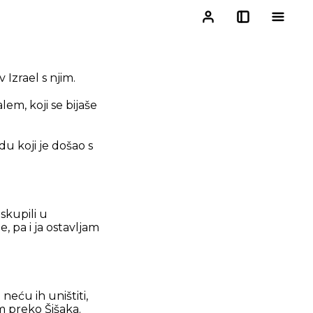
 Izrael s njim.
em, koji se bijaše
du koji je došao s
skupili u
e, pa i ja ostavljam
 neću ih uništiti,
m preko Šišaka.