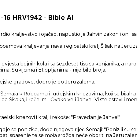
:1-16 HRV1942 - Bible AI
o kraljevstvo i ojačao, napustio je Jahvin zakon i on i sav
oamova kraljevanja navali egipatski kralj Šišak na Jeruzal
i dvjesta bojnih kola i sa šezdeset tisuća konjanika, a naro
cima, Sukijcima i Etiopljanima - nije bilo broja.
dejske gradove, dopro je do Jeruzalema.
emaja k Roboamu i judejskim knezovima, koji se bijahu 
d Šišaka, i reče im: "Ovako veli Jahve: 'Vi ste ostavili men
raelski knezovi i kralj i rekoše: "Pravedan je Jahve!"
dje se poniziše, dođe njegova riječ Šemaji: "Ponizili su se;
ati spasenje te se moja srdžba neće oboriti na Jeruzale