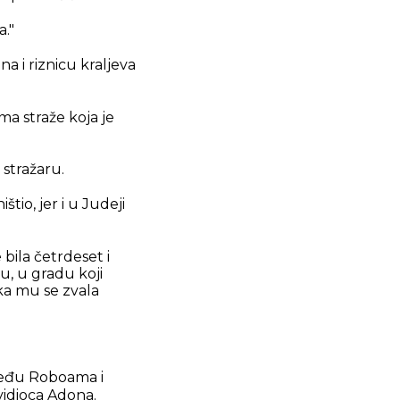
a."
a i riznicu kraljeva
ma straže koja je
 stražaru.
tio, jer i u Judeji
bila četrdeset i
u, u gradu koji
ka mu se zvala
zmeđu Roboama i
vidioca Adona.