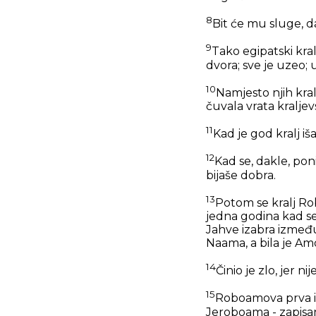
8
Bit će mu sluge, da
9
Tako egipatski kral
dvora; sve je uzeo; 
10
Namjesto njih kral
čuvala vrata kralje
11
Kad je god kralj iša
12
Kad se, dakle, poni
bijaše dobra.
13
Potom se kralj Ro
jedna godina kad se
Jahve izabra između
Naama, a bila je Am
14
Činio je zlo, jer 
15
Roboamova prva i p
Jeroboama - zapisan