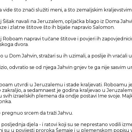
 vide što znači služiti meni, a što zemaljskim kraljevstvim
j Šišak navali na Jeruzalem, opljačka blago iz Doma Jahvin
uze i zlatne štitove što ih bijaše napravio Salomon.
j Roboam napravi tučane štitove i povjeri ih zapovjednici
vskoga dvora.
o u Dom Jahvin, stražari su ih uzimali, a poslije ih vraćali u
zio, odvratio se od njega Jahvin gnjev te ga nije sasvim uniš
boam utvrdi u Jeruzalemu i stade kraljevati. Roboamu je 
 zakraljio, a sedamnaest je godina kraljevao u Jeruzalem
 svih izraelskih plemena da ondje postavi Ime svoje. Maj
onka.
nije pregnuo srcem da traži Jahvu.
osljednja djela - i ratovi koji su se neprestano vodili i
i su u povijesti proroka Šemaje i u plemenskom popisu 