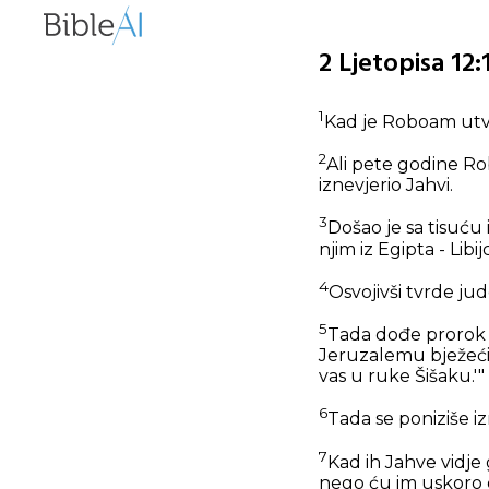
2 Ljetopisa 12
1
Kad je Roboam utvrdi
2
Ali pete godine Rob
iznevjerio Jahvi.
3
Došao je sa tisuću 
njim iz Egipta - Libij
4
Osvojivši tvrde ju
5
Tada dođe prorok Š
Jeruzalemu bježeći o
vas u ruke Šišaku.'"
6
Tada se poniziše iz
7
Kad ih Jahve vidje g
nego ću im uskoro d