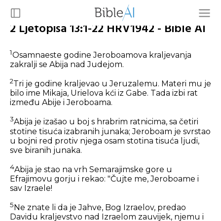
2 Ljetopisa 13:1-22 HRV1942 - Bible AI
1
Osamnaeste godine Jeroboamova kraljevanja
zakralji se Abija nad Judejom.
2
Tri je godine kraljevao u Jeruzalemu. Materi mu je
bilo ime Mikaja, Urielova kći iz Gabe. Tada izbi rat
između Abije i Jeroboama.
3
Abija je izašao u boj s hrabrim ratnicima, sa četiri
stotine tisuća izabranih junaka; Jeroboam je svrstao
u bojni red protiv njega osam stotina tisuća ljudi,
sve biranih junaka.
4
Abija je stao na vrh Semarajimske gore u
Efrajimovu gorju i rekao: "Čujte me, Jeroboame i
sav Izraele!
5
Ne znate li da je Jahve, Bog Izraelov, predao
Davidu kraljevstvo nad Izraelom zauvijek, njemu i