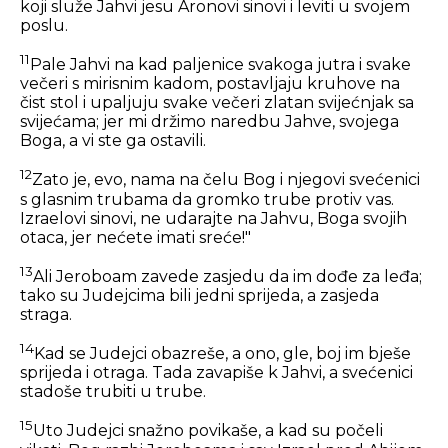
koji služe Jahvi jesu Aronovi sinovi i leviti u svojem
poslu.
11
Pale Jahvi na kad paljenice svakoga jutra i svake
večeri s mirisnim kadom, postavljaju kruhove na
čist stol i upaljuju svake večeri zlatan svijećnjak sa
svijećama; jer mi držimo naredbu Jahve, svojega
Boga, a vi ste ga ostavili.
12
Zato je, evo, nama na čelu Bog i njegovi svećenici
s glasnim trubama da gromko trube protiv vas.
Izraelovi sinovi, ne udarajte na Jahvu, Boga svojih
otaca, jer nećete imati sreće!"
13
Ali Jeroboam zavede zasjedu da im dođe za leđa;
tako su Judejcima bili jedni sprijeda, a zasjeda
straga.
14
Kad se Judejci obazreše, a ono, gle, boj im bješe
sprijeda i otraga. Tada zavapiše k Jahvi, a svećenici
stadoše trubiti u trube.
15
Uto Judejci snažno povikaše, a kad su počeli