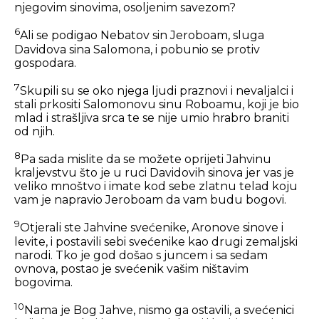
njegovim sinovima, osoljenim savezom?
6
Ali se podigao Nebatov sin Jeroboam, sluga
Davidova sina Salomona, i pobunio se protiv
gospodara.
7
Skupili su se oko njega ljudi praznovi i nevaljalci i
stali prkositi Salomonovu sinu Roboamu, koji je bio
mlad i strašljiva srca te se nije umio hrabro braniti
od njih.
8
Pa sada mislite da se možete oprijeti Jahvinu
kraljevstvu što je u ruci Davidovih sinova jer vas je
veliko mnoštvo i imate kod sebe zlatnu telad koju
vam je napravio Jeroboam da vam budu bogovi.
9
Otjerali ste Jahvine svećenike, Aronove sinove i
levite, i postavili sebi svećenike kao drugi zemaljski
narodi. Tko je god došao s juncem i sa sedam
ovnova, postao je svećenik vašim ništavim
bogovima.
10
Nama je Bog Jahve, nismo ga ostavili, a svećenici