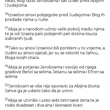
vikati, Bog razbi Jeroboama i sav Izrael pred Abijom
i Judejcima.
16
Izraelovi sinovi pobjegoše pred Judejcima i Bog ih
predade njima u ruke.
17
Abija je s narodom učinio velik pokolj među njima
te je od Izraela palo pobijenih pet stotina tisuća
izabranih ljudi.
18
Tako su sinovi Izraelovi bili poniženi u to vrijeme, a
Judini su sinovi ojačali, jer su se oslonili na Jahvu,
Boga svojih otaca.
19
Abija je potjerao Jeroboama i osvojio od njega
gradove Betel sa selima, Ješanu sa selima i Efron sa
selima.
20
Jeroboam se više nije oporavio za Abijina života;
Jahve ga je udario tako da je umro.
21
Abija se utvrdio i uzeo sebi četrnaest žena te je
rodio dvadeset i dva sina i šesnaest kćeri.