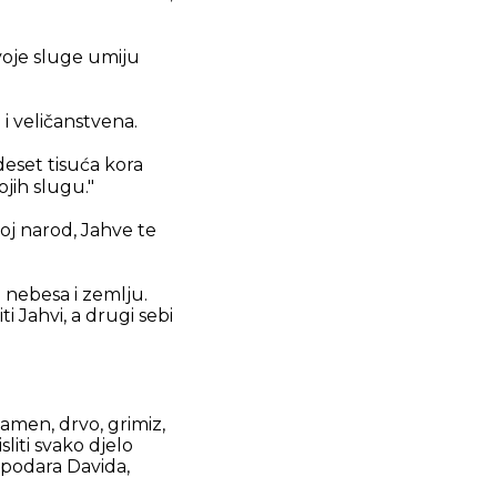
voje sluge umiju
 i veličanstvena.
deset tisuća kora
ojih slugu."
voj narod, Jahve te
o nebesa i zemlju.
 Jahvi, a drugi sebi
kamen, drvo, grimiz,
liti svako djelo
spodara Davida,