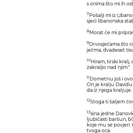
s onima što mi ih os
7
Pošalji mi iz Liba
sjeći libanonska stab
8
Morat će mi priprav
9
Drvosječama što će
ječma, dvadeset tisu
10
Hiram, tirski kral
zakraljio nad njim."
11
Dometnu još i ovo: 
On je kralju Davidu
da iz njega kraljuje.
12
Stoga ti šaljem čo
13
sina jedne Danovke
ljubičasti baršun, b
koje mu se povjeri.
tvoga oca.