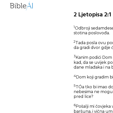
2 Ljetopisa 2:
1
Odbroji sedamdeset
stotina poslovođa.
2
Tada posla ovu por
da gradi dvor gdje će
3
Kanim podići Dom I
kad, da se uvijek p
dane mlađaka i na b
4
Dom koji gradim bi
5
TÓa tko bi imao d
nebesima ne mogu o
pred lice?
6
Pošalji mi čovjeka 
baršuna, i vična um