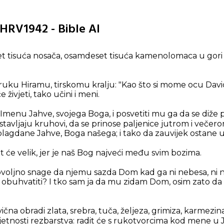
1 HRV1942 - Bible AI
 tisuća nosača, osamdeset tisuća kamenolomaca u gori i t
uku Hiramu, tirskomu kralju: "Kao što si mome ocu Davi
 živjeti, tako učini i meni.
menu Jahve, svojega Boga, i posvetiti mu ga da se diže p
ostavljaju kruhovi, da se prinose paljenice jutrom i veče
lagdane Jahve, Boga našega; i tako da zauvijek ostane u
t će velik, jer je naš Bog najveći među svim bozima.
ovoljno snage da njemu sazda Dom kad ga ni nebesa, ni
buhvatiti? I tko sam ja da mu zidam Dom, osim zato da
vična obradi zlata, srebra, tuča, željeza, grimiza, karmezina
jetnosti rezbarstva: radit će s rukotvorcima kod mene u 