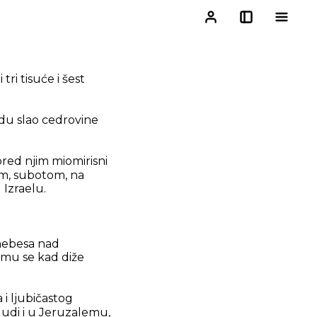
ri tisuće i šest
du slao cedrovine
red njim miomirisni
rom, subotom, na
 Izraelu.
 nebesa nad
 mu se kad diže
 i ljubičastog
Judi i u Jeruzalemu,