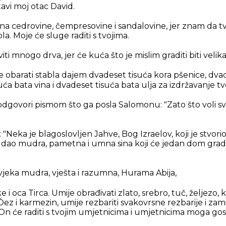
tavi moj otac David.
nona cedrovine, čempresovine i sandalovine, jer znam da t
la. Moje će sluge raditi s tvojima.
iti mnogo drva, jer će kuća što je mislim graditi biti velika
 obarati stabla dajem dvadeset tisuća kora pšenice, dva
ća bata vina i dvadeset tisuća bata ulja za izdržavanje tv
j, odgovori pismom što ga posla Salomonu: "Zato što voli s
"Neka je blagoslovljen Jahve, Bog Izraelov, koji je stvori
 dao mudra, pametna i umna sina koji će jedan dom graditi
vjeka mudra, vješta i razumna, Hurama Abija,
 i oca Tirca. Umije obrađivati zlato, srebro, tuč, željezo, 
Óez i karmezin, umije rezbariti svakovrsne rezbarije i zamis
 On će raditi s tvojim umjetnicima i umjetnicima moga go