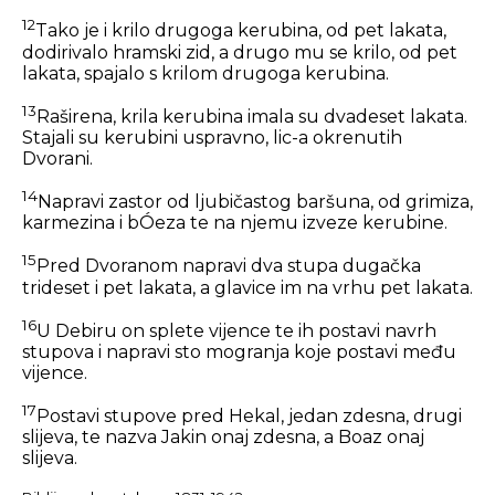
12
Tako je i krilo drugoga kerubina, od pet lakata,
dodirivalo hramski zid, a drugo mu se krilo, od pet
lakata, spajalo s krilom drugoga kerubina.
13
Raširena, krila kerubina imala su dvadeset lakata.
Stajali su kerubini uspravno, lic-a okrenutih
Dvorani.
14
Napravi zastor od ljubičastog baršuna, od grimiza,
karmezina i bÓeza te na njemu izveze kerubine.
15
Pred Dvoranom napravi dva stupa dugačka
trideset i pet lakata, a glavice im na vrhu pet lakata.
16
U Debiru on splete vijence te ih postavi navrh
stupova i napravi sto mogranja koje postavi među
vijence.
17
Postavi stupove pred Hekal, jedan zdesna, drugi
slijeva, te nazva Jakin onaj zdesna, a Boaz onaj
slijeva.