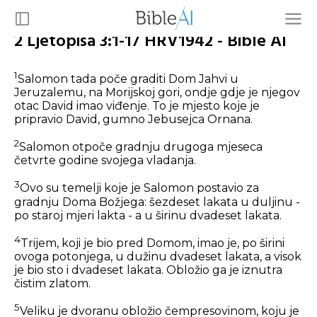
2 Ljetopisa 3:1-17 HRV1942 - Bible AI
1
Salomon tada poče graditi Dom Jahvi u
Jeruzalemu, na Morijskoj gori, ondje gdje je njegov
otac David imao viđenje. To je mjesto koje je
pripravio David, gumno Jebusejca Ornana.
2
Salomon otpoče gradnju drugoga mjeseca
četvrte godine svojega vladanja.
3
Ovo su temelji koje je Salomon postavio za
gradnju Doma Božjega: šezdeset lakata u duljinu -
po staroj mjeri lakta - a u širinu dvadeset lakata.
4
Trijem, koji je bio pred Domom, imao je, po širini
ovoga potonjega, u dužinu dvadeset lakata, a visok
je bio sto i dvadeset lakata. Obložio ga je iznutra
čistim zlatom.
5
Veliku je dvoranu obložio čempresovinom, koju je