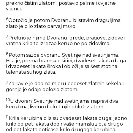
prekrio čistim zlatom i postavio palme i cvjetne
vijence.
6
Optočio je potom Dvoranu blistavim draguljima;
zlato je bilo zlato parvajimsko.
7
Prekrio je njime Dvoranu: grede, pragove, zidove i
vratna krila te izrezao kerubine po zidovima.
8
Potom sazda dvoranu Svetinje nad svetinjama.
Bila je, prema hramskoj širini, dvadeset lakata duga
i dvadeset lakata široka i obloži je sa šest stotina
talenata suhog zlata.
9
Za čavle je dao na mjeru pedeset zlatnih šekela. I
gornje je odaje obložio zlatom.
10
U dvorani Svetinje nad svetinjama napravi dva
kerubina, liveno djelo. I njih obloži zlatom.
11
Krila kerubina bila su dvadeset lakata duga: jedno
krilo od pet lakata dodirivaše hramski zid, a drugo
od pet lakata doticaše krilo drugoga kerubina.