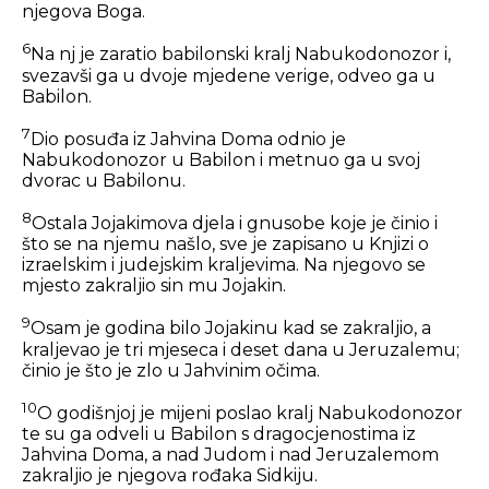
njegova Boga.
6
Na nj je zaratio babilonski kralj Nabukodonozor i,
svezavši ga u dvoje mjedene verige, odveo ga u
Babilon.
7
Dio posuđa iz Jahvina Doma odnio je
Nabukodonozor u Babilon i metnuo ga u svoj
dvorac u Babilonu.
8
Ostala Jojakimova djela i gnusobe koje je činio i
što se na njemu našlo, sve je zapisano u Knjizi o
izraelskim i judejskim kraljevima. Na njegovo se
mjesto zakraljio sin mu Jojakin.
9
Osam je godina bilo Jojakinu kad se zakraljio, a
kraljevao je tri mjeseca i deset dana u Jeruzalemu;
činio je što je zlo u Jahvinim očima.
10
O godišnjoj je mijeni poslao kralj Nabukodonozor
te su ga odveli u Babilon s dragocjenostima iz
Jahvina Doma, a nad Judom i nad Jeruzalemom
zakraljio je njegova rođaka Sidkiju.