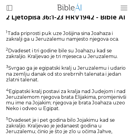
2 Ljetopisa 36:1-23 HRV1942 - Bible AI
1
Tada priprosti puk uze Jošijina sina Joahaza i
zakralji ga u Jeruzalemu namjesto njegova oca.
2
Dvadeset i tri godine bile su Joahazu kad se
zakraljio. Kraljevao je tri mjeseca u Jeruzalemu.
3
Svrgao ga je egipatski kralj u Jeruzalemu i udario
na zemlju danak od sto srebrnih talenata i jedan
zlatni talenat.
4
Egipatski kralj postavi za kralja nad Judejom i nad
Jeruzalemom njegova brata Elijakima, promijenivši
mu ime na Jojakim; njegova je brata Joahaza uzeo
Neko i odveo u Egipat.
5
Dvadeset je i pet godina bilo Jojakimu kad se
zakraljio. Kraljevao je jedanaest godina u
Jeruzalemu; činio je što je zlo u očima Jahve,