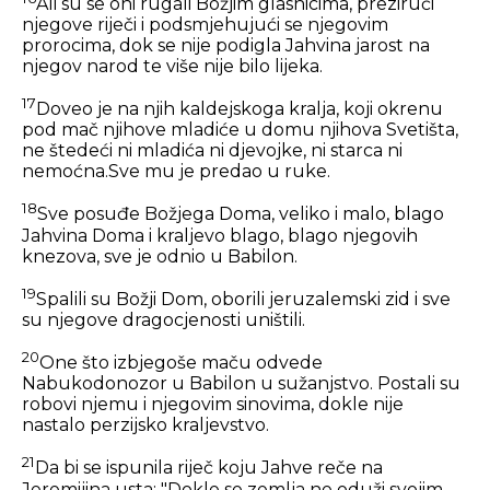
Ali su se oni rugali Božjim glasnicima, prezirući
njegove riječi i podsmjehujući se njegovim
prorocima, dok se nije podigla Jahvina jarost na
njegov narod te više nije bilo lijeka.
17
Doveo je na njih kaldejskoga kralja, koji okrenu
pod mač njihove mladiće u domu njihova Svetišta,
ne štedeći ni mladića ni djevojke, ni starca ni
nemoćna.Sve mu je predao u ruke.
18
Sve posuđe Božjega Doma, veliko i malo, blago
Jahvina Doma i kraljevo blago, blago njegovih
knezova, sve je odnio u Babilon.
19
Spalili su Božji Dom, oborili jeruzalemski zid i sve
su njegove dragocjenosti uništili.
20
One što izbjegoše maču odvede
Nabukodonozor u Babilon u sužanjstvo. Postali su
robovi njemu i njegovim sinovima, dokle nije
nastalo perzijsko kraljevstvo.
21
Da bi se ispunila riječ koju Jahve reče na
Jeremijina usta: "Dokle se zemlja ne oduži svojim