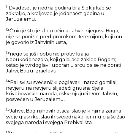
11
Dvadeset je i jedna godina bila Sidkiji kad se
zakraljio, a kraljevao je jedanaest godina u
Jeruzalemu.
12
Činio je što je zlo u očima Jahve, njegova Boga;
nije se ponizio pred prorokom Jeremijom, koji mu
je govorio iz Jahvinih usta,
13
nego se još i pobunio protiv kralja
Nabukodonozora, koji ga bijaše zakleo Bogom;
ostao je tvrdoglav i uporan u srcu da se ne obrati
Jahvi, Bogu Izraelovu.
14
Pa i svi su svećenički poglavari i narod gomilali
nevjeru na nevjeru slijedeći gnusna djela
krivobožačkih naroda, oskvrnjujući Dom Jahvin,
posvećen u Jeruzalemu.
15
Jahve, Bog njihovih otaca, slao je k njima zarana
svoje glasnike, slao ih svejednako, jer mu bijaše žao
svojega naroda i svojega Prebivališta.
16