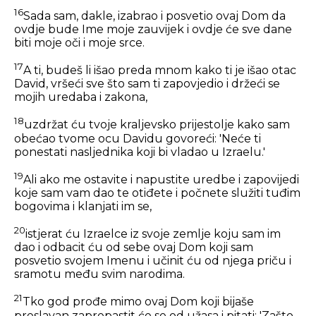
16
Sada sam, dakle, izabrao i posvetio ovaj Dom da
ovdje bude Ime moje zauvijek i ovdje će sve dane
biti moje oči i moje srce.
17
A ti, budeš li išao preda mnom kako ti je išao otac
David, vršeći sve što sam ti zapovjedio i držeći se
mojih uredaba i zakona,
18
uzdržat ću tvoje kraljevsko prijestolje kako sam
obećao tvome ocu Davidu govoreći: 'Neće ti
ponestati nasljednika koji bi vladao u Izraelu.'
19
Ali ako me ostavite i napustite uredbe i zapovijedi
koje sam vam dao te otiđete i počnete služiti tuđim
bogovima i klanjati im se,
20
istjerat ću Izraelce iz svoje zemlje koju sam im
dao i odbacit ću od sebe ovaj Dom koji sam
posvetio svojem Imenu i učinit ću od njega priču i
sramotu među svim narodima.
21
Tko god prođe mimo ovaj Dom koji bijaše
preslavan zaprepastit će se od užasa i pitati: 'Zašto