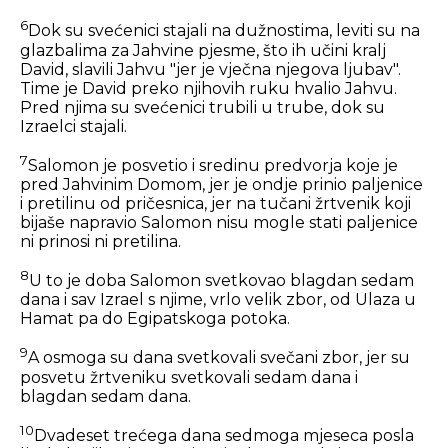
6
Dok su svećenici stajali na dužnostima, leviti su na
glazbalima za Jahvine pjesme, što ih učini kralj
David, slavili Jahvu "jer je vječna njegova ljubav".
Time je David preko njihovih ruku hvalio Jahvu.
Pred njima su svećenici trubili u trube, dok su
Izraelci stajali.
7
Salomon je posvetio i sredinu predvorja koje je
pred Jahvinim Domom, jer je ondje prinio paljenice
i pretilinu od pričesnica, jer na tučani žrtvenik koji
bijaše napravio Salomon nisu mogle stati paljenice
ni prinosi ni pretilina.
8
U to je doba Salomon svetkovao blagdan sedam
dana i sav Izrael s njime, vrlo velik zbor, od Ulaza u
Hamat pa do Egipatskoga potoka.
9
A osmoga su dana svetkovali svečani zbor, jer su
posvetu žrtveniku svetkovali sedam dana i
blagdan sedam dana.
10
Dvadeset trećega dana sedmoga mjeseca posla