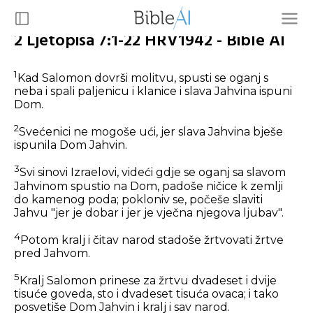
2 Ljetopisa 7:1-22 HRV1942 - Bible AI
1
Kad Salomon dovrši molitvu, spusti se oganj s
neba i spali paljenicu i klanice i slava Jahvina ispuni
Dom.
2
Svećenici ne mogoše ući, jer slava Jahvina bješe
ispunila Dom Jahvin.
3
Svi sinovi Izraelovi, videći gdje se oganj sa slavom
Jahvinom spustio na Dom, padoše ničice k zemlji
do kamenog poda; pokloniv se, počeše slaviti
Jahvu "jer je dobar i jer je vječna njegova ljubav".
4
Potom kralj i čitav narod stadoše žrtvovati žrtve
pred Jahvom.
5
Kralj Salomon prinese za žrtvu dvadeset i dvije
tisuće goveda, sto i dvadeset tisuća ovaca; i tako
posvetiše Dom Jahvin i kralj i sav narod.