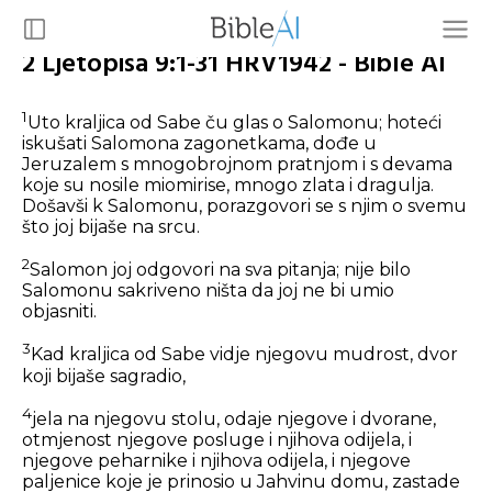
2 Ljetopisa 9:1-31 HRV1942 - Bible AI
1
Uto kraljica od Sabe ču glas o Salomonu; hoteći
iskušati Salomona zagonetkama, dođe u
Jeruzalem s mnogobrojnom pratnjom i s devama
koje su nosile miomirise, mnogo zlata i dragulja.
Došavši k Salomonu, porazgovori se s njim o svemu
što joj bijaše na srcu.
2
Salomon joj odgovori na sva pitanja; nije bilo
Salomonu sakriveno ništa da joj ne bi umio
objasniti.
3
Kad kraljica od Sabe vidje njegovu mudrost, dvor
koji bijaše sagradio,
4
jela na njegovu stolu, odaje njegove i dvorane,
otmjenost njegove posluge i njihova odijela, i
njegove peharnike i njihova odijela, i njegove
paljenice koje je prinosio u Jahvinu domu, zastade