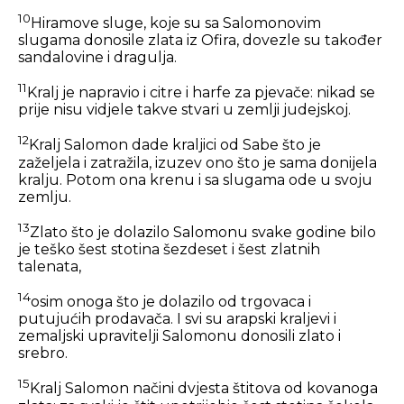
10
Hiramove sluge, koje su sa Salomonovim
slugama donosile zlata iz Ofira, dovezle su također
sandalovine i dragulja.
11
Kralj je napravio i citre i harfe za pjevače: nikad se
prije nisu vidjele takve stvari u zemlji judejskoj.
12
Kralj Salomon dade kraljici od Sabe što je
zaželjela i zatražila, izuzev ono što je sama donijela
kralju. Potom ona krenu i sa slugama ode u svoju
zemlju.
13
Zlato što je dolazilo Salomonu svake godine bilo
je teško šest stotina šezdeset i šest zlatnih
talenata,
14
osim onoga što je dolazilo od trgovaca i
putujućih prodavača. I svi su arapski kraljevi i
zemaljski upravitelji Salomonu donosili zlato i
srebro.
15
Kralj Salomon načini dvjesta štitova od kovanoga